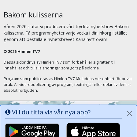
Bakom kulisserna
Våren 2026 slutar vi producera vårt tryckta nyhetsbrev Bakom
kulisserna. Få programnyheter varje vecka i din inkorg i stället
genom att beställa e-nyhetsbrevet Kanalnytt ovan!
© 2026 Himlen TV7
Dessa sidor drivs av Himlen TV7 som förbehåller sig rätten till
innehållet och till alla ändringar som görs på sidorna.
Program som publiceras av Himlen TV7 får laddas ner enbart för privat
bruk. All vidarepublicering av program, textningar eller delar av dem är
absolut förbjuden.
Vill du titta via vår nya app?
Alla tungor ska bekänna att Jesus Kristus
är Herren, Gud Fadern till ära. (Fil 2:11)