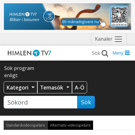
Näytä
Kanaler
valikko
Meny
Sök program
enligt:
Kategori
Temasök
A-Ö
Sök
Standardvideospelare
Alternativ videospelare