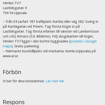
Himlen TV7
Lastbilsgatan 9
754 54 Uppsala
– Från E4 (avfart 187 trafikplats Kumla) eller väg 282: Sväng in
på Kumlagatan vid Preem. Tag första höger in på
Lastbilsgatan. Tag första infarten till vänster vid Lambertsson
och LKQ Attraco (f.d. Bildemo). Följ skogskanten till höger,
Himlen TV7 ligger i den bortre byggnaden (
position i Google
maps
). Gratis parkering.
– Närmaste busshållplats vid mackarna: Kumla (Uppsala) på
www.ul.se
Förbön
Vi ber för dina böneämnen.
Läs mer här.
Respons