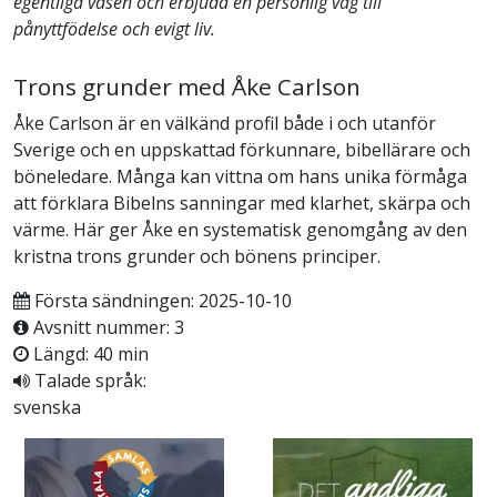
egentliga väsen och erbjuda en personlig väg till
pånyttfödelse och evigt liv.
Trons grunder med Åke Carlson
Åke Carlson är en välkänd profil både i och utanför
Sverige och en uppskattad förkunnare, bibellärare och
böneledare. Många kan vittna om hans unika förmåga
att förklara Bibelns sanningar med klarhet, skärpa och
värme. Här ger Åke en systematisk genomgång av den
kristna trons grunder och bönens principer.
Första sändningen: 2025-10-10
Avsnitt nummer: 3
Längd: 40 min
Talade språk:
svenska