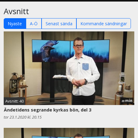
Avsnitt
Nyaste
A-Ö
Senast sända
Kommande sändningar
min
Avsnitt: 40
20
Ändetidens segrande kyrkas bön, del 3
tor 23.1.2020 kl. 20.15