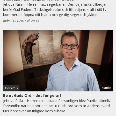
Jehova Nissi – Herren mitt segerbaner. Den osjälviska tillbedjan
berör Gud Fadern. Tacksägelsebön och tillbedjans kraft i ditt liv
kommer att öppna ditt hjärta och ge dig seger och glädje.
mån 23.11.2015 kl. 20.15
min
Avsnitt: 7
15
Be ut Guds Ord – det fungerar!
Jehova Rafa – Herren min läkare. Personligen blev Patriks böneliv
förvandlat när han började be ut Guds ord som är Andens svärd.
Mer bönesvar än tidigare kom tillbaka.