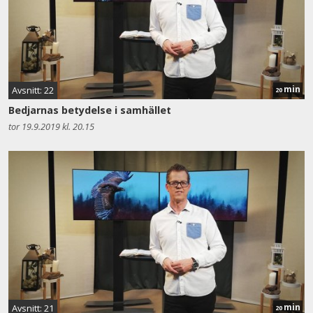
min
Avsnitt: 22
20
Bedjarnas betydelse i samhället
tor 19.9.2019 kl. 20.15
min
Avsnitt: 21
20