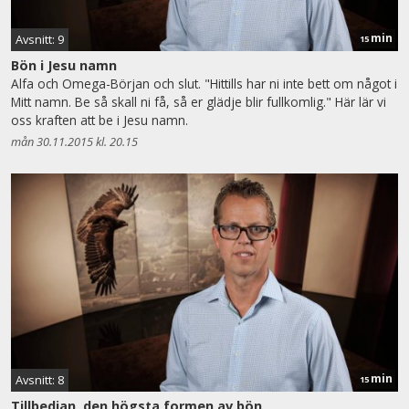
min
Avsnitt: 9
15
Bön i Jesu namn
Alfa och Omega-Början och slut. "Hittills har ni inte bett om något i
Mitt namn. Be så skall ni få, så er glädje blir fullkomlig." Här lär vi
oss kraften att be i Jesu namn.
mån 30.11.2015 kl. 20.15
min
Avsnitt: 8
15
Tillbedjan, den högsta formen av bön