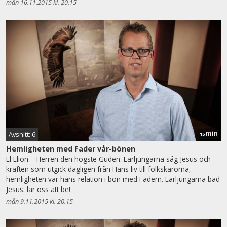
mån 16.11.2015 kl. 20.15
min
Avsnitt: 6
15
Hemligheten med Fader vår-bönen
El Elion – Herren den högste Guden. Lärljungarna såg Jesus och
kraften som utgick dagligen från Hans liv till folkskarorna,
hemligheten var hans relation i bön med Fadern. Lärljungarna bad
Jesus: lär oss att be!
mån 9.11.2015 kl. 20.15