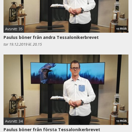
min
Avsnitt: 35
15
Paulus böner från andra Tessalonikerbrevet
tor 19.12.2019 kl. 20.15
min
Avsnitt: 34
15
Paulus böner från första Tessalonikerbrevet