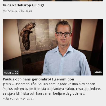
Guds kärleksrop till dig!
tor 12.9.2019 kl. 20.15
min
Avsnitt: 20
15
Paulus och hans genombrott genom bön
Jesus – Underbar i råd. Saulus som jagade kristna blev sedan
Paulus och en av de främsta att plantera kyrkor, resa upp ledare,
se sjuka bli friska och han var en bedjare dag och natt.
mån 15.2.2016 kl. 20.15