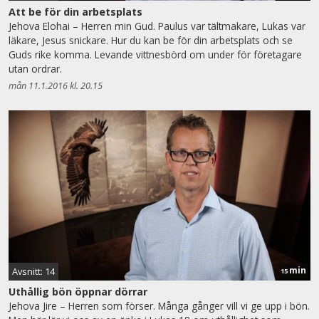
Att be för din arbetsplats
Jehova Elohai – Herren min Gud. Paulus var tältmakare, Lukas var
läkare, Jesus snickare. Hur du kan be för din arbetsplats och se
Guds rike komma. Levande vittnesbörd om under för företagare
utan ordrar.
mån 11.1.2016 kl. 20.15
min
Avsnitt: 14
15
Uthållig bön öppnar dörrar
Jehova Jire – Herren som förser. Många gånger vill vi ge upp i bön.