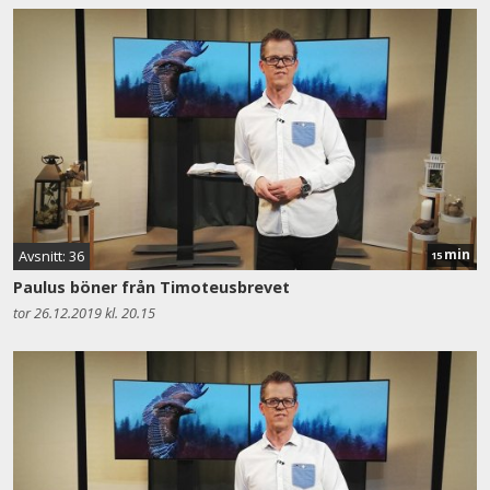
min
Avsnitt: 36
15
Paulus böner från Timoteusbrevet
tor 26.12.2019 kl. 20.15