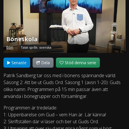
Böneskola
Bön
Talat språk: svenska
Senaste
Dela
Stöd denna serie
Patrik Sandberg tar oss med i bönens spännande värld.
Säsong 2: Att be ut Guds Ord. Säsong 1 (avsn 1-20): Guds
olika namn. Programmen på 15 min passar även att
använda i bönegrupper och församlingar.
Programmen är tredelade:
1: Uppenbarelse om Gud – vem Han är. Lär känna!
2: Skriftställen där vi läser och ber ut Guds Ord.
3: Utmaning att över sju dagar göra något som vi hört.