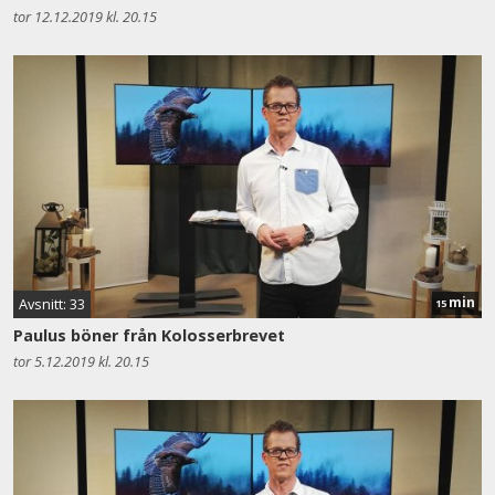
tor 12.12.2019 kl. 20.15
min
Avsnitt: 33
15
Paulus böner från Kolosserbrevet
tor 5.12.2019 kl. 20.15