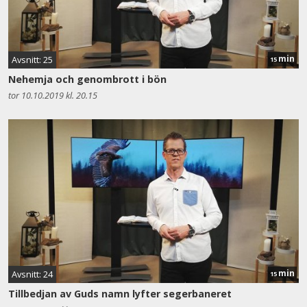
min
Avsnitt: 25
15
Nehemja och genombrott i bön
tor 10.10.2019 kl. 20.15
min
Avsnitt: 24
15
Tillbedjan av Guds namn lyfter segerbaneret