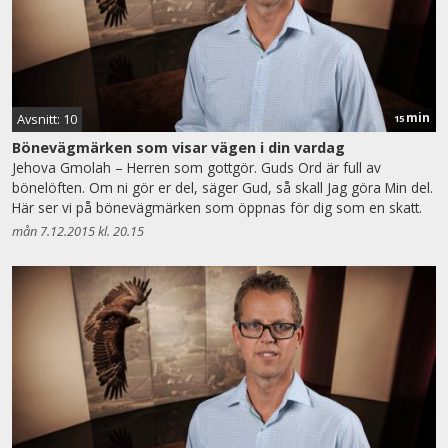
min
Avsnitt: 10
15
Bönevägmärken som visar vägen i din vardag
Jehova Gmolah – Herren som gottgör. Guds Ord är full av
bönelöften. Om ni gör er del, säger Gud, så skall Jag göra Min del.
Här ser vi på bönevägmärken som öppnas för dig som en skatt.
mån 7.12.2015 kl. 20.15