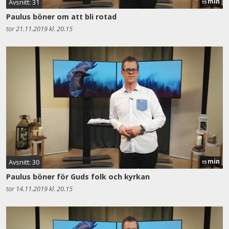
min
Avsnitt: 31
15
Paulus böner om att bli rotad
tor 21.11.2019 kl. 20.15
min
Avsnitt: 30
15
Paulus böner för Guds folk och kyrkan
tor 14.11.2019 kl. 20.15