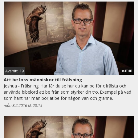
min
Avsnitt: 19
15
Att be loss människor till frälsning
Jeshua - Frälsning. Här får du se hur du kan be för ofrälsta och
använda bibelord att be från som styrker din tro. Exempel på vad
som hänt när man börjat be för någon vän och granne.
mån 8.2.2016 kl. 20.15