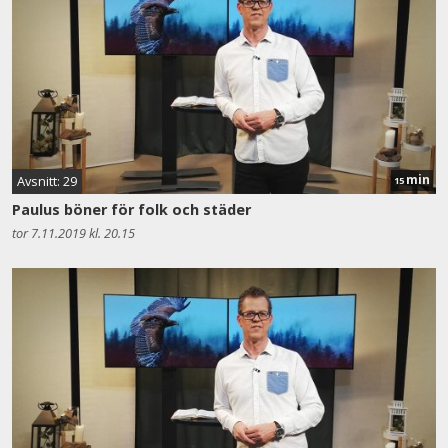
min
Avsnitt: 29
15
Paulus böner för folk och städer
tor 7.11.2019 kl. 20.15