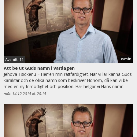
min
Avsnitt: 11
15
Att be ut Guds namn i vardagen
Jehova Tsidkenu – Herren min rättfärdighet. När vi lär känna Guds
karaktär och de olika namn som beskriver Honom, då kan vi be
med en ny frimodighet och position. Här helgar vi Hans namn.
mån 14.12.2015 kl. 20.15