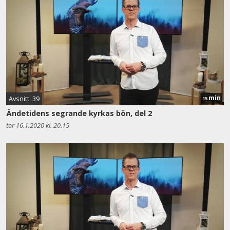
min
Avsnitt: 39
15
Ändetidens segrande kyrkas bön, del 2
tor 16.1.2020 kl. 20.15