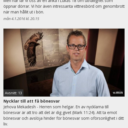
Men här lär vi oss av en änka i Lukas 18 om uthållighet som
öppnar dörrar. Vi hör även intressanta vittnesbörd om genombrott
när man hållit ut i bön.
mån 4.1.2016 kl. 20.15
min
Avsnitt: 13
15
Nycklar till att få bönesvar
Jehova Mekadesh - Herren som helgar. En av nycklarna till
bönesvar är att tro att det är dig givet (Mark 11:24). Att ta emot
bönesvar och avslöja hinder för bönesvar som oförsonlighet i ditt
liv.