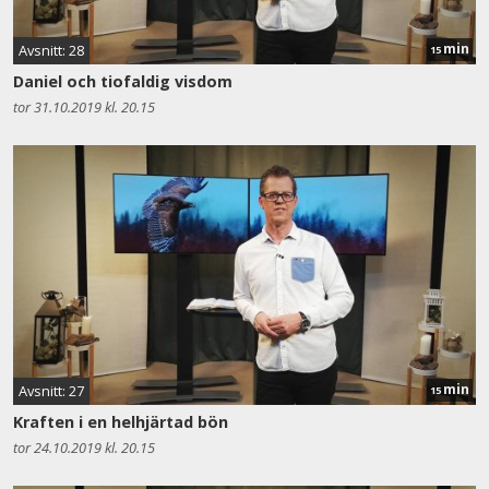
min
Avsnitt: 28
15
Daniel och tiofaldig visdom
tor 31.10.2019 kl. 20.15
min
Avsnitt: 27
15
Kraften i en helhjärtad bön
tor 24.10.2019 kl. 20.15