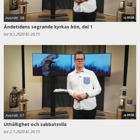
min
Avsnitt: 38
15
Ändetidens segrande kyrkas bön, del 1
tor 9.1.2020 kl. 20.15
min
Avsnitt: 37
20
Uthållighet och sabbatsvila
tor 2.1.2020 kl. 20.15