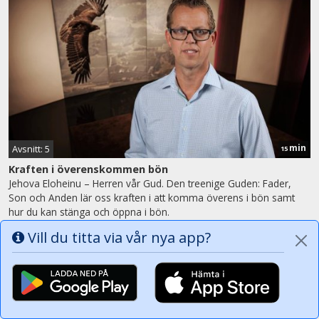
min
Avsnitt: 5
15
Kraften i överenskommen bön
Jehova Eloheinu – Herren vår Gud. Den treenige Guden: Fader,
Son och Anden lär oss kraften i att komma överens i bön samt
hur du kan stänga och öppna i bön.
mån 2.11.2015 kl. 20.15
Vill du titta via vår nya app?