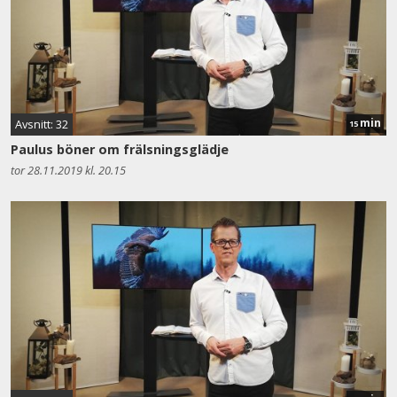
min
Avsnitt: 32
15
Paulus böner om frälsningsglädje
tor 28.11.2019 kl. 20.15