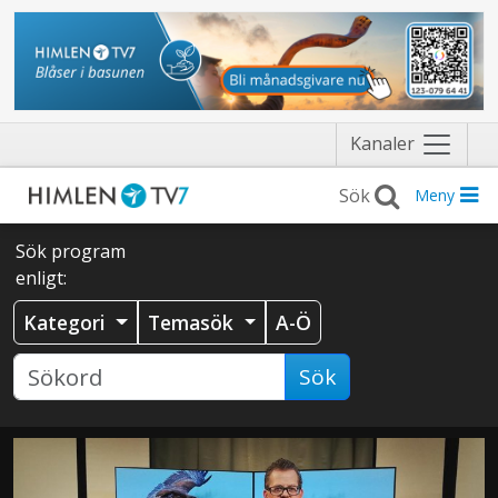
Näytä
Kanaler
valikko
Meny
Sök program
enligt:
Kategori
Temasök
A-Ö
Sök