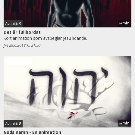
min
Avsnitt: 9
10
Det är fullbordat
Kort animation som avspeglar Jesu lidande.
fre 29.6.2018 kl. 21.50
min
Avsnitt: 8
10
Guds namn - En animation