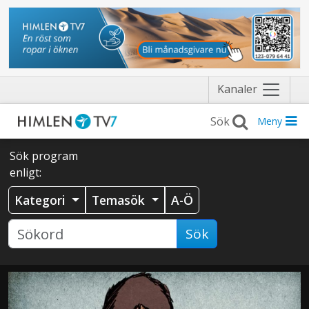
Näytä
Kanaler
valikko
Meny
Sök program
enligt:
Kategori
Temasök
A-Ö
Sök