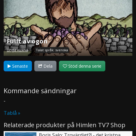
Fullt av ögon
Unga vuxna
Talat språk: svenska
Senaste
Dela
Stöd denna serie
Kommande sändningar
-
Tablå »
Relaterade produkter på Himlen TV7 Shop
Boris Salo: Trovärdigt?! - det kristna