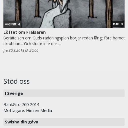
min
Avsnitt: 4
15
Löftet om Frälsaren
Berättelsen om Guds räddningsplan börjar redan långt före barnet
i krubban... Och slutar inte där ...
fre 30.3.2018 kl. 20.00
Stöd oss
I Sverige
BankGiro 760-2014
Mottagare: Himlen Media
Swisha din gåva