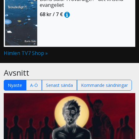
evangeliet
68 kr / 7 €
Himlen TV7 Shop »
Avsnitt
Nyaste
A-Ö
Senast sända
Kommande sändningar