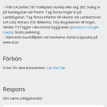
– Från E4 (avfart 187 trafikplats Kumla) eller väg 282: Sväng in
på Kumlagatan vid Preem. Tag första höger in på
Lastbilsgatan. Tag första infarten till vänster vid Lambertsson
och LKQ Attraco (f.d. Bildemo). Följ skogskanten till höger,
Himlen TV7 ligger i den bortre byggnaden (
position i Google
maps
). Gratis parkering.
– Närmaste busshållplats vid mackarna: Kumla (Uppsala) på
www.ul.se
Förbön
Vi ber för dina böneämnen.
Läs mer här.
Respons
Ditt namn (obligatoriskt)