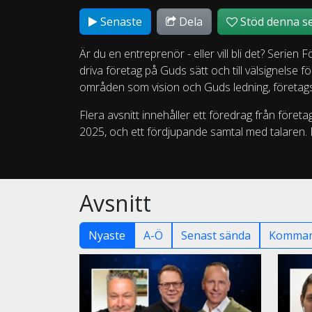
Senaste
Dela
Stöd denna se
Är du en entreprenör - eller vill bli det? Serien 
driva företag på Guds sätt och till välsignelse 
områden som vision och Guds ledning, företagsut
Flera avsnitt innehåller ett föredrag från för
2025, och ett fördjupande samtal med talaren
Avsnitt
Nyaste
A-Ö
Senast sända
Komman