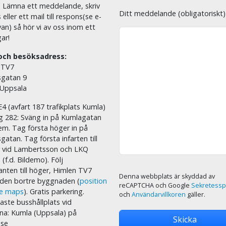
. Lämna ett meddelande, skriv
Ditt meddelande (obligatoriskt)
eller ett mail till respons(se e-
an) så hör vi av oss inom ett
ar!
och besöksadress:
 TV7
sgatan 9
 Uppsala
E4 (avfart 187 trafikplats Kumla)
äg 282: Sväng in på Kumlagatan
em. Tag första höger in på
sgatan. Tag första infarten till
r vid Lambertsson och LKQ
 (f.d. Bildemo). Följ
nten till höger, Himlen TV7
Denna webbplats är skyddad av
i den bortre byggnaden (
position
reCAPTCHA och Google
Sekretessp
le maps
). Gratis parkering.
och
Användarvillkoren
gäller.
ste busshållplats vid
na: Kumla (Uppsala) på
.se