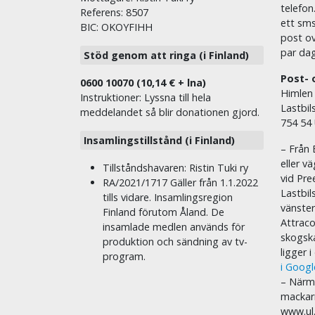
telefon
Referens: 8507
ett sms 
BIC: OKOYFIHH
post ov
par dag
Stöd genom att ringa (i Finland)
Post- 
0600 10070 (10,14 € + lna)
Himlen
Instruktioner: Lyssna till hela
Lastbil
meddelandet så blir donationen gjord.
754 54
Insamlingstillstånd (i Finland)
– Från 
eller v
Tillståndshavaren: Ristin Tuki ry
vid Pre
RA/2021/1717 Gäller från 1.1.2022
Lastbil
tills vidare. Insamlingsregion
vänste
Finland förutom Åland. De
Attraco
insamlade medlen används för
skogska
produktion och sändning av tv-
ligger 
program.
i Goog
– Närma
mackar
www.ul