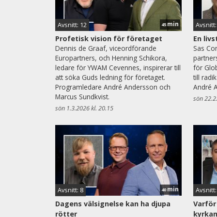
min
Avsnitt: 12
Avsnitt:
45
Profetisk vision för företaget
En livs
Dennis de Graaf, viceordförande
Sas Con
Europartners, och Henning Schikora,
partner
ledare för YWAM Cevennes, inspirerar till
för Glo
att söka Guds ledning för företaget.
till rad
Programledare André Andersson och
André A
Marcus Sundkvist.
sön 22.2
sön 1.3.2026 kl. 20.15
min
Avsnitt: 8
Avsnitt:
40
Dagens välsignelse kan ha djupa
Varför
rötter
kyrka