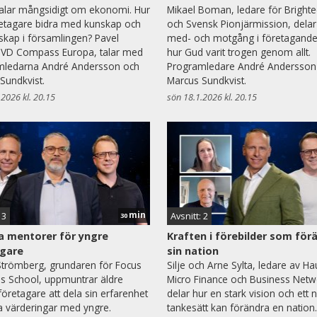
talar mångsidigt om ekonomi. Hur
Mikael Boman, ledare för Bright
etagare bidra med kunskap och
och Svensk Pionjärmission, dela
kap i församlingen? Pavel
med- och motgång i företagande
 VD Compass Europa, talar med
hur Gud varit trogen genom allt.
mledarna André Andersson och
Programledare André Andersson
Sundkvist.
Marcus Sundkvist.
.2026 kl. 20.15
sön 18.1.2026 kl. 20.15
min
 3
Avsnitt: 2
30
a mentorer för yngre
Kraften i förebilder som för
agare
sin nation
trömberg, grundaren för Focus
Silje och Arne Sylta, ledare av H
s School, uppmuntrar äldre
Micro Finance och Business Netw
 företagare att dela sin erfarenhet
delar hur en stark vision och ett n
a värderingar med yngre.
tankesätt kan förändra en nation.