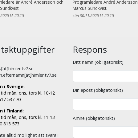
mledare är André Andersson och
Programledare André Andersson
Sundkvist.
Marcus Sundkvist.
.2025 kl. 20.15
sön 30.11.2025 kl. 20.15
taktuppgifter
Respons
Ditt namn (obligatoriskt)
[ät]himlentv7.se
n.efternamn[ät]himlentv7.se
n i Sverige:
Din epost (obligatoriskt)
tid mån, ons, tors kl. 10-12
 517 537 70
 i Finland:
tid mån, ons, tors kl. 11-13
Ämne (obligatoriskt)
00 813 573
nte alltid möjlighet att svara i