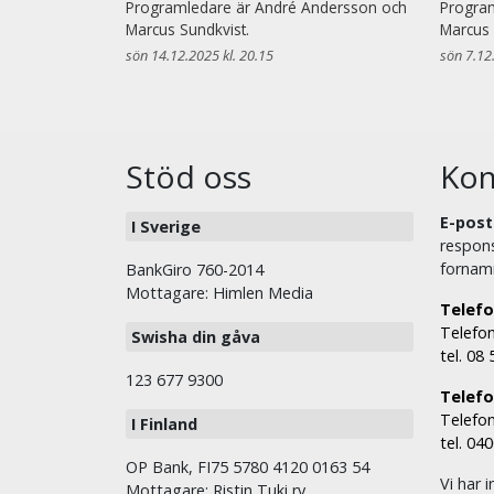
Programledare är André Andersson och
Progra
Marcus Sundkvist.
Marcus 
sön 14.12.2025 kl. 20.15
sön 7.12
Stöd oss
Kon
E-post
I Sverige
respons
fornam
BankGiro 760-2014
Mottagare: Himlen Media
Telefo
Telefon
Swisha din gåva
tel. 08
123 677 9300
Telefon
Telefon
I Finland
tel. 04
OP Bank, FI75 5780 4120 0163 54
Vi har i
Mottagare: Ristin Tuki ry