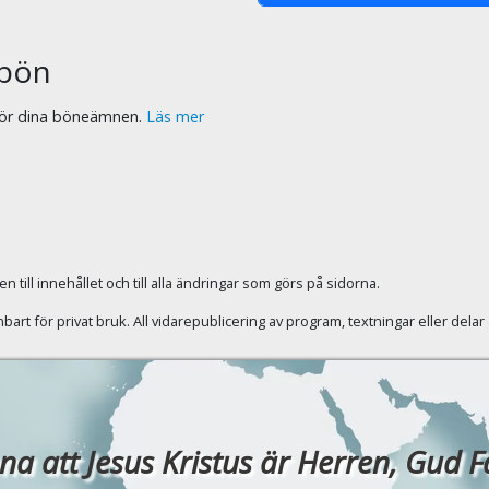
bön
 för dina böneämnen.
Läs mer
 till innehållet och till alla ändringar som görs på sidorna.
rt för privat bruk. All vidarepublicering av program, textningar eller dela
a att Jesus Kristus är Herren, Gud Fade