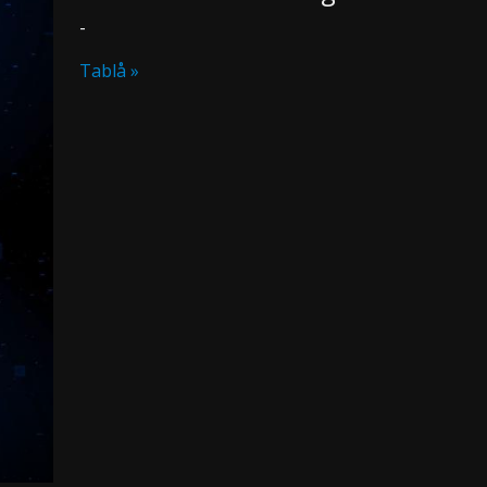
-
Tablå »