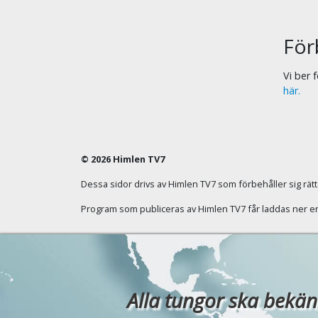
För
Vi ber
här.
© 2026 Himlen TV7
Dessa sidor drivs av Himlen TV7 som förbehåller sig rätten
Program som publiceras av Himlen TV7 får laddas ner enba
Alla tungor ska bekänn