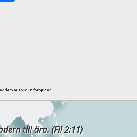
r av dem är absolut förbjuden.
rn till ära. (Fil 2:11)