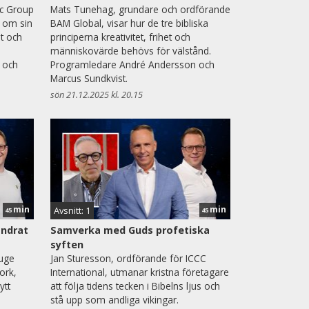
ec Group
Mats Tunehag, grundare och ordförande
r om sin
BAM Global, visar hur de tre bibliska
t och
principerna kreativitet, frihet och
människovärde behövs för välstånd.
 och
Programledare André Andersson och
Marcus Sundkvist.
sön 21.12.2025 kl. 20.15
min
min
Avsnitt: 1
45
45
ändrat
Samverka med Guds profetiska
syften
auge
Jan Sturesson, ordförande för ICCC
ork,
International, utmanar kristna företagare
ytt
att följa tidens tecken i Bibelns ljus och
stå upp som andliga vikingar.