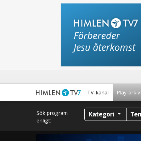
TV-kanal
Play-arkiv
Sök program
Kategori
Te
enligt: