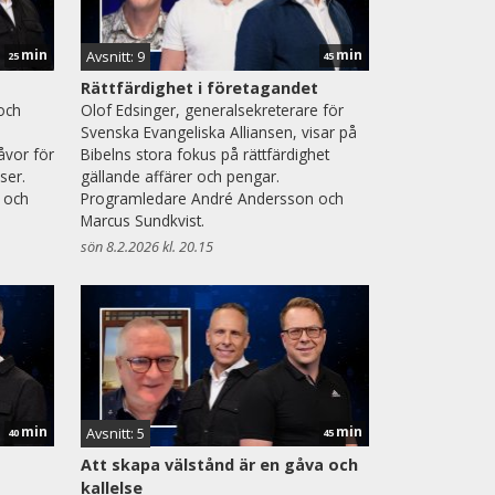
min
min
Avsnitt: 9
25
45
Rättfärdighet i företagandet
och
Olof Edsinger, generalsekreterare för
Svenska Evangeliska Alliansen, visar på
åvor för
Bibelns stora fokus på rättfärdighet
ser.
gällande affärer och pengar.
 och
Programledare André Andersson och
Marcus Sundkvist.
sön 8.2.2026 kl. 20.15
min
min
Avsnitt: 5
40
45
Att skapa välstånd är en gåva och
kallelse