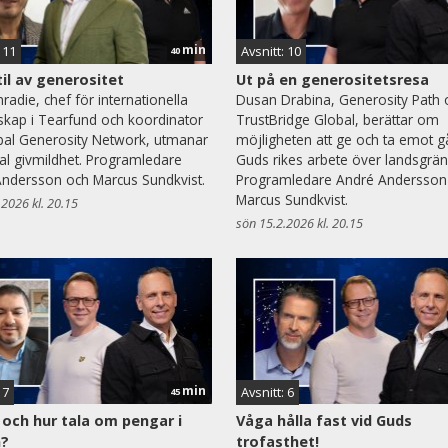
min
 11
Avsnitt: 10
40
til av generositet
Ut på en generositetsresa
radie, chef för internationella
Dusan Drabina, Generosity Path 
skap i Tearfund och koordinator
TrustBridge Global, berättar om
bal Generosity Network, utmanar
möjligheten att ge och ta emot g
ikal givmildhet. Programledare
Guds rikes arbete över landsgrän
ndersson och Marcus Sundkvist.
Programledare André Andersson
Marcus Sundkvist.
.2026 kl. 20.15
sön 15.2.2026 kl. 20.15
min
 7
Avsnitt: 6
45
 och hur tala om pengar i
Våga hålla fast vid Guds
n?
trofasthet!