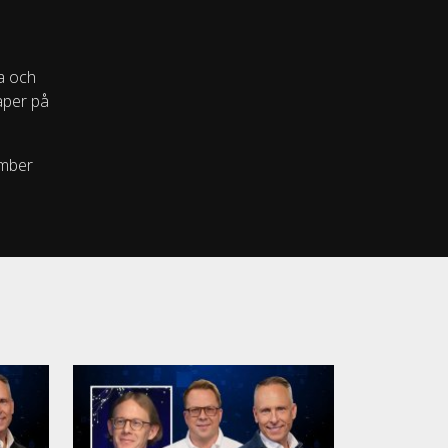
ta och
kaper på
ember