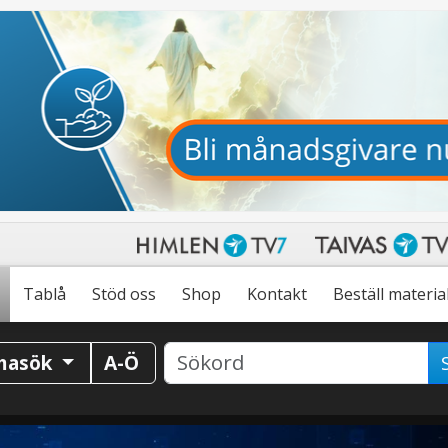
Tablå
Stöd oss
Shop
Kontakt
Beställ materia
masök
A-Ö