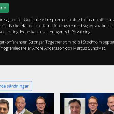
rie
Företagare för Guds rike vill inspirera och utrusta kristna att star
för Guds rike. Här delar erfarna företagare med sig av sina kuns
veckling, ledarskap, investeringar och förvaltning.
etagarkonferensen Stronger Together som hölls i Stockholm sept
. Programledare är André Andersson och Marcus Sundkvist.
de sändningar