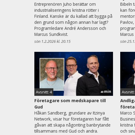
Entreprenören Juho berättar om
Bibeln 
industrialiseringens kristna rötter i
kan för
Finland. Kanske är du kallad att bygga på
mentors
den grund som någon annan har lagt?
Pavlov,
Programledare André Andersson och
progra
Marcus Sundkvist.
Marcus 
sön 1.2.2026 kl. 20.15
sön 25.1
min
Avsnitt: 4
Avsnitt:
40
Företagare som medskapare till
Andlig
Gud
föret
Håkan Sandberg, grundare av Itzinya
Marco S
Network, visar hur företagaren har fått
Busines
gåvan att skapa någonting banbrytande
kristna
tillsammans med Gud och andra.
och sin