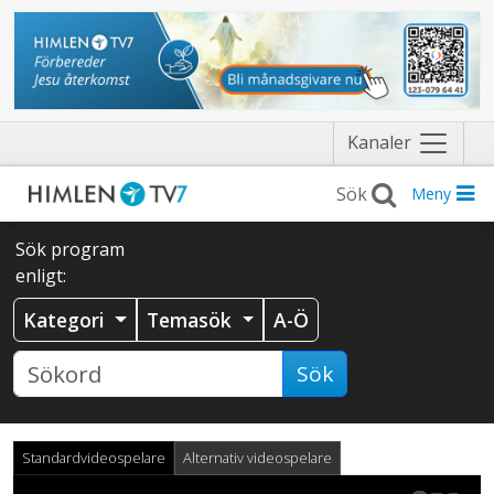
Näytä
Kanaler
valikko
Meny
Sök program
enligt:
Kategori
Temasök
A-Ö
Sök
Standardvideospelare
Alternativ videospelare