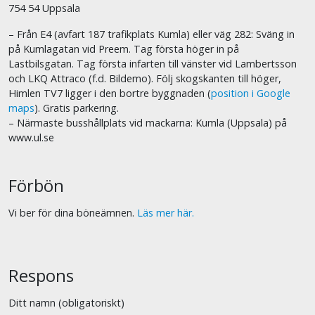
754 54 Uppsala
– Från E4 (avfart 187 trafikplats Kumla) eller väg 282: Sväng in
på Kumlagatan vid Preem. Tag första höger in på
Lastbilsgatan. Tag första infarten till vänster vid Lambertsson
och LKQ Attraco (f.d. Bildemo). Följ skogskanten till höger,
Himlen TV7 ligger i den bortre byggnaden (
position i Google
maps
). Gratis parkering.
– Närmaste busshållplats vid mackarna: Kumla (Uppsala) på
www.ul.se
Förbön
Vi ber för dina böneämnen.
Läs mer här.
Respons
Ditt namn (obligatoriskt)