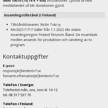
0600 10070 (10,14 € + lna)
Instruktioner: Lyssna till hela
meddelandet så blir donationen gjord.
Insamlingstillstånd (i Finland)
Tillståndshavaren: Ristin Tuki ry
RA/2021/1717 Gäller från 1.1.2022 tills vidare.
Insamlingsregion Finland förutom Åland. De insamlade
medlen används för produktion och sändning av tv-
program.
Kontaktuppgifter
E-post
respons[ät]himlentv7.se
fornamn.efternamn[ät]himlentv7.se
Telefon i Sverige:
Telefontid mån, ons, tors kl. 10-12
tel. 08 517 537 70
Telefon i Finland: