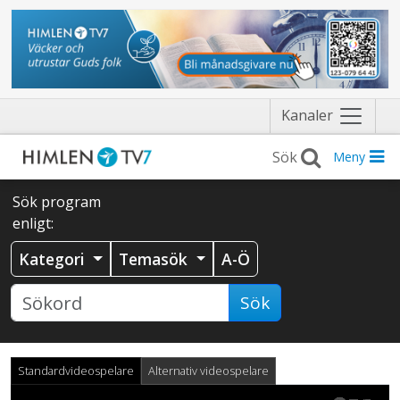
Näytä
Kanaler
valikko
Meny
Sök program
enligt:
Kategori
Temasök
A-Ö
Sök
Standardvideospelare
Alternativ videospelare