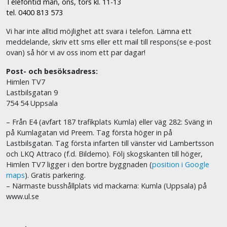
Telefontid mån, ons, tors kl. 11-13
tel. 0400 813 573
Vi har inte alltid möjlighet att svara i telefon. Lämna ett
meddelande, skriv ett sms eller ett mail till respons(se e-post
ovan) så hör vi av oss inom ett par dagar!
Post- och besöksadress:
Himlen TV7
Lastbilsgatan 9
754 54 Uppsala
– Från E4 (avfart 187 trafikplats Kumla) eller väg 282: Sväng in
på Kumlagatan vid Preem. Tag första höger in på
Lastbilsgatan. Tag första infarten till vänster vid Lambertsson
och LKQ Attraco (f.d. Bildemo). Följ skogskanten till höger,
Himlen TV7 ligger i den bortre byggnaden (
position i Google
maps
). Gratis parkering.
– Närmaste busshållplats vid mackarna: Kumla (Uppsala) på
www.ul.se