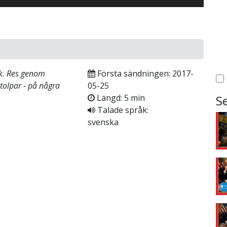
ik. Res genom
Första sändningen: 2017-
stolpar - på några
05-25
Längd: 5 min
S
Talade språk:
svenska