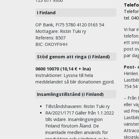
123 677 9300
Telefon
Telefon
I Finland
tel. 04
OP Bank, FI75 5780 4120 0163 54
Vi har i
Mottagare: Ristin Tuki ry
telefon
Referens: 8507
ett sms 
BIC: OKOYFIHH
post ov
par dag
Stöd genom att ringa (i Finland)
Post- 
0600 10070 (10,14 € + lna)
Himlen
Instruktioner: Lyssna till hela
Lastbil
meddelandet så blir donationen gjord.
754 54
Insamlingstillstånd (i Finland)
– Från 
eller v
Tillståndshavaren: Ristin Tuki ry
vid Pre
RA/2021/1717 Gäller från 1.1.2022
Lastbil
tills vidare. Insamlingsregion
vänste
Finland förutom Åland. De
Attraco
insamlade medlen används för
skogska
produktion och sändning av tv-