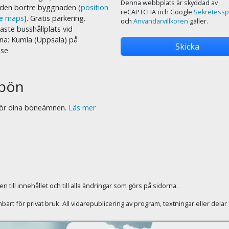
Denna webbplats är skyddad av
i den bortre byggnaden (
position
reCAPTCHA och Google
Sekretessp
le maps
). Gratis parkering.
och
Användarvillkoren
gäller.
ste busshållplats vid
na: Kumla (Uppsala) på
.se
bön
 för dina böneämnen.
Läs mer
 till innehållet och till alla ändringar som görs på sidorna.
rt för privat bruk. All vidarepublicering av program, textningar eller dela