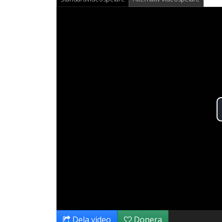
Dela video
Donera