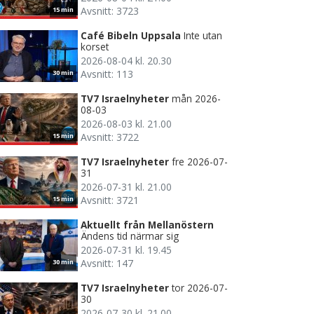
Avsnitt: 3723
15 min
Café Bibeln Uppsala
Inte utan
korset
2026-08-04 kl. 20.30
Avsnitt: 113
30 min
TV7 Israelnyheter
mån 2026-
08-03
2026-08-03 kl. 21.00
Avsnitt: 3722
15 min
TV7 Israelnyheter
fre 2026-07-
31
2026-07-31 kl. 21.00
Avsnitt: 3721
15 min
Aktuellt från Mellanöstern
Ändens tid närmar sig
2026-07-31 kl. 19.45
Avsnitt: 147
30 min
TV7 Israelnyheter
tor 2026-07-
30
2026-07-30 kl. 21.00