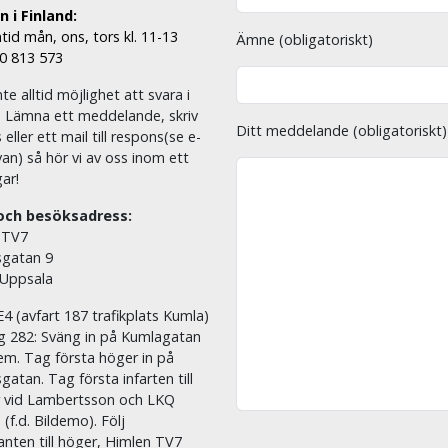
 i Finland:
tid mån, ons, tors kl. 11-13
Ämne (obligatoriskt)
00 813 573
nte alltid möjlighet att svara i
. Lämna ett meddelande, skriv
Ditt meddelande (obligatoriskt)
eller ett mail till respons(se e-
an) så hör vi av oss inom ett
ar!
och besöksadress:
 TV7
sgatan 9
 Uppsala
E4 (avfart 187 trafikplats Kumla)
äg 282: Sväng in på Kumlagatan
em. Tag första höger in på
sgatan. Tag första infarten till
r vid Lambertsson och LKQ
 (f.d. Bildemo). Följ
nten till höger, Himlen TV7