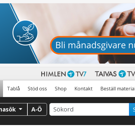
Tablå
Stöd oss
Shop
Kontakt
Beställ materia
masök
A-Ö