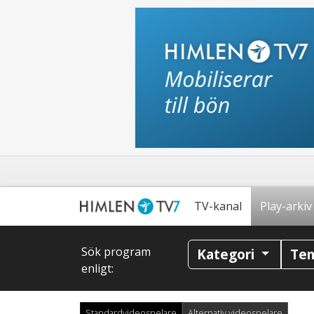
TV-kanal
Play-arkiv
Sök program
Kategori
Te
enligt:
Standardvideospelare
Alternativ videospelare