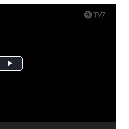
Spela
upp
video