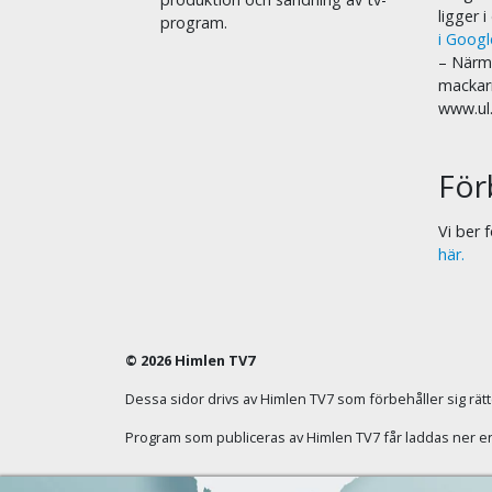
ligger 
program.
i Goog
– Närma
mackar
www.ul
För
Vi ber
här.
© 2026 Himlen TV7
Dessa sidor drivs av Himlen TV7 som förbehåller sig rätten
Program som publiceras av Himlen TV7 får laddas ner enba