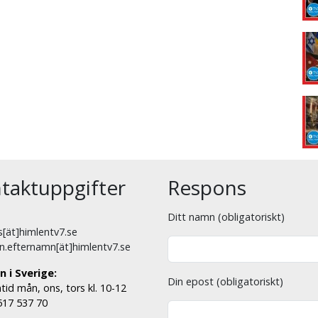
taktuppgifter
Respons
Ditt namn (obligatoriskt)
[ät]himlentv7.se
n.efternamn[ät]himlentv7.se
n i Sverige:
Din epost (obligatoriskt)
tid mån, ons, tors kl. 10-12
 517 537 70