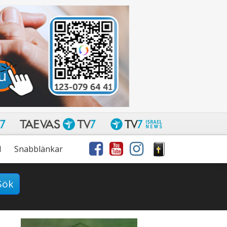
l
Snabblänkar
Sök