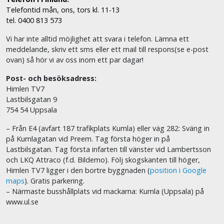
Telefontid mån, ons, tors kl. 11-13
tel. 0400 813 573
Vi har inte alltid möjlighet att svara i telefon. Lämna ett
meddelande, skriv ett sms eller ett mail till respons(se e-post
ovan) så hör vi av oss inom ett par dagar!
Post- och besöksadress:
Himlen TV7
Lastbilsgatan 9
754 54 Uppsala
– Från E4 (avfart 187 trafikplats Kumla) eller väg 282: Sväng in
på Kumlagatan vid Preem. Tag första höger in på
Lastbilsgatan. Tag första infarten till vänster vid Lambertsson
och LKQ Attraco (f.d. Bildemo). Följ skogskanten till höger,
Himlen TV7 ligger i den bortre byggnaden (
position i Google
maps
). Gratis parkering.
– Närmaste busshållplats vid mackarna: Kumla (Uppsala) på
www.ul.se