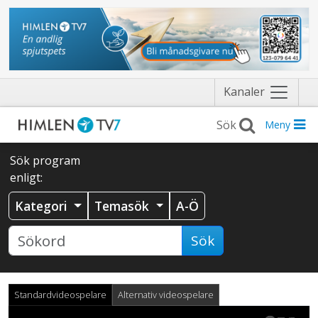
Näytä
Kanaler
valikko
Meny
Sök program
enligt:
Kategori
Temasök
A-Ö
Sök
Standardvideospelare
Alternativ videospelare