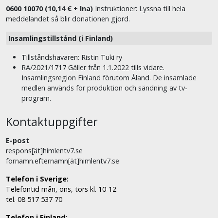
0600 10070 (10,14 € + lna)
Instruktioner: Lyssna till hela
meddelandet så blir donationen gjord.
Insamlingstillstånd (i Finland)
Tillståndshavaren: Ristin Tuki ry
RA/2021/1717 Gäller från 1.1.2022 tills vidare.
Insamlingsregion Finland förutom Åland. De insamlade
medlen används för produktion och sändning av tv-
program.
Kontaktuppgifter
E-post
respons[ät]himlentv7.se
fornamn.efternamn[ät]himlentv7.se
Telefon i Sverige:
Telefontid mån, ons, tors kl. 10-12
tel. 08 517 537 70
Telefon i Finland: