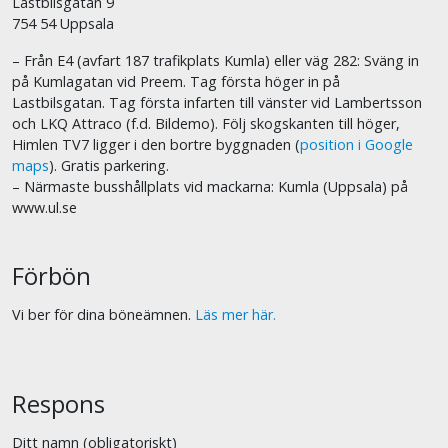
Lastbilsgatan 9
754 54 Uppsala
– Från E4 (avfart 187 trafikplats Kumla) eller väg 282: Sväng in
på Kumlagatan vid Preem. Tag första höger in på
Lastbilsgatan. Tag första infarten till vänster vid Lambertsson
och LKQ Attraco (f.d. Bildemo). Följ skogskanten till höger,
Himlen TV7 ligger i den bortre byggnaden (
position i Google
maps
). Gratis parkering.
– Närmaste busshållplats vid mackarna: Kumla (Uppsala) på
www.ul.se
Förbön
Vi ber för dina böneämnen.
Läs mer här.
Respons
Ditt namn (obligatoriskt)