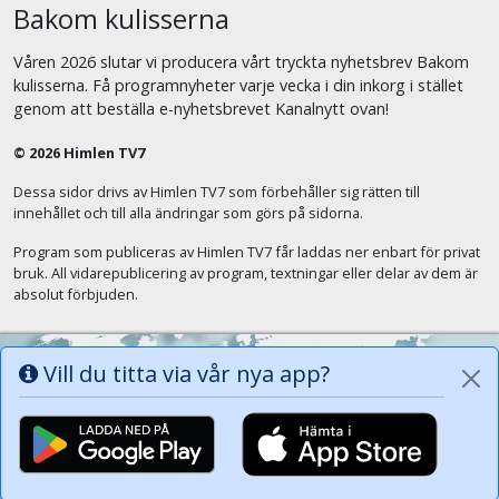
Bakom kulisserna
Våren 2026 slutar vi producera vårt tryckta nyhetsbrev Bakom
kulisserna. Få programnyheter varje vecka i din inkorg i stället
genom att beställa e-nyhetsbrevet Kanalnytt ovan!
© 2026 Himlen TV7
Dessa sidor drivs av Himlen TV7 som förbehåller sig rätten till
innehållet och till alla ändringar som görs på sidorna.
Program som publiceras av Himlen TV7 får laddas ner enbart för privat
bruk. All vidarepublicering av program, textningar eller delar av dem är
absolut förbjuden.
Vill du titta via vår nya app?
Alla tungor ska bekänna att Jesus Kristus
är Herren, Gud Fadern till ära. (Fil 2:11)