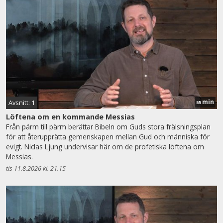
min
Avsnitt: 1
55
Löftena om en kommande Messias
Från pärm till pärm berättar Bibeln om Guds stora frälsningsplan
för att återupprätta gemenskapen mellan Gud och människa för
evigt. Niclas Ljung undervisar här om de profetiska löftena om
Messias.
tis 11.8.2026 kl. 21.15