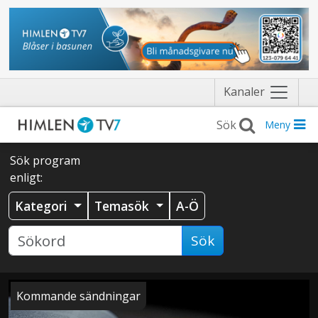
Näytä
Kanaler
valikko
Meny
Sök program
enligt:
Kategori
Temasök
A-Ö
Sök
Kommande sändningar