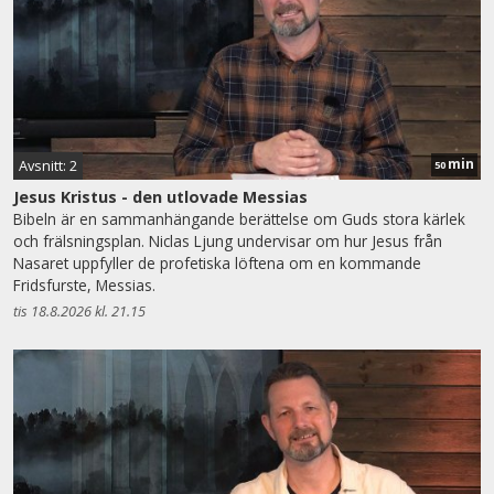
min
Avsnitt: 2
50
Jesus Kristus - den utlovade Messias
Bibeln är en sammanhängande berättelse om Guds stora kärlek
och frälsningsplan. Niclas Ljung undervisar om hur Jesus från
Nasaret uppfyller de profetiska löftena om en kommande
Fridsfurste, Messias.
tis 18.8.2026 kl. 21.15