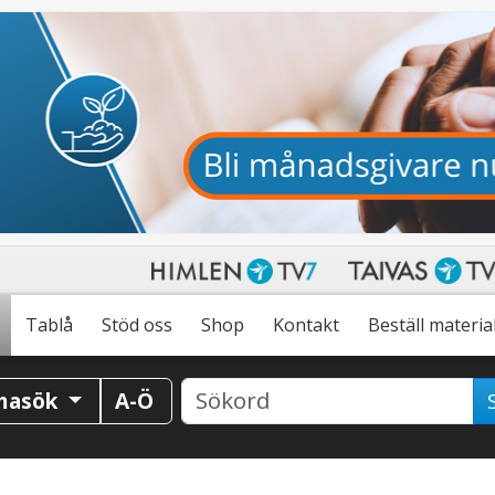
Tablå
Stöd oss
Shop
Kontakt
Beställ materia
masök
A-Ö