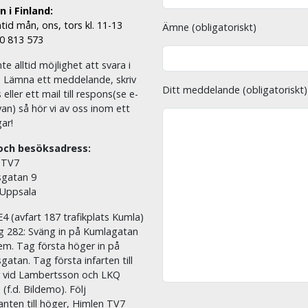
 i Finland:
tid mån, ons, tors kl. 11-13
Ämne (obligatoriskt)
00 813 573
nte alltid möjlighet att svara i
. Lämna ett meddelande, skriv
Ditt meddelande (obligatoriskt)
eller ett mail till respons(se e-
an) så hör vi av oss inom ett
ar!
och besöksadress:
 TV7
sgatan 9
 Uppsala
E4 (avfart 187 trafikplats Kumla)
äg 282: Sväng in på Kumlagatan
em. Tag första höger in på
sgatan. Tag första infarten till
r vid Lambertsson och LKQ
 (f.d. Bildemo). Följ
nten till höger, Himlen TV7