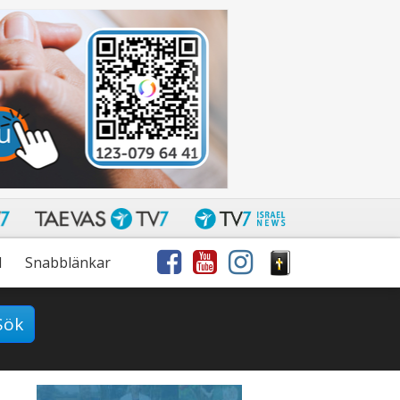
l
Snabblänkar
Sök