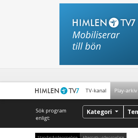
TV-kanal
Play-arkiv
Sök program
Kategori
Te
enligt:
Standardvideospelare
Alternativ videospelare