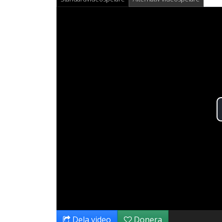
Dela video
Donera