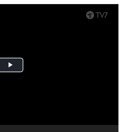
Spela
upp
video