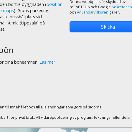
Denna webbplats är skyddad av
i den bortre byggnaden (
position
reCAPTCHA och Google
Sekretessp
le maps
). Gratis parkering.
och
Användarvillkoren
gäller.
ste busshållplats vid
na: Kumla (Uppsala) på
.se
bön
 för dina böneämnen.
Läs mer
 till innehållet och till alla ändringar som görs på sidorna.
rt för privat bruk. All vidarepublicering av program, textningar eller dela