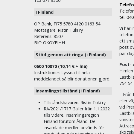
123 677 9300
Telefon
Telefon
I Finland
tel. 04
OP Bank, FI75 5780 4120 0163 54
Vi har i
Mottagare: Ristin Tuki ry
telefon
Referens: 8507
ett sms 
BIC: OKOYFIHH
post ov
par dag
Stöd genom att ringa (i Finland)
Post- 
0600 10070 (10,14 € + lna)
Himlen
Instruktioner: Lyssna till hela
Lastbil
meddelandet så blir donationen gjord.
754 54
Insamlingstillstånd (i Finland)
– Från 
eller v
Tillståndshavaren: Ristin Tuki ry
vid Pre
RA/2021/1717 Gäller från 1.1.2022
Lastbil
tills vidare. Insamlingsregion
vänste
Finland förutom Åland. De
Attraco
insamlade medlen används för
skogska
produktion och sändning av tv-