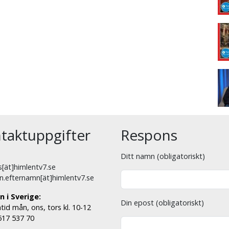
taktuppgifter
Respons
Ditt namn (obligatoriskt)
[ät]himlentv7.se
n.efternamn[ät]himlentv7.se
n i Sverige:
Din epost (obligatoriskt)
tid mån, ons, tors kl. 10-12
 517 537 70