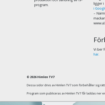
ligger 
program.
i Goog
– Närma
mackar
www.ul
För
Vi ber
här.
© 2026 Himlen TV7
Dessa sidor drivs av Himlen TV7 som förbehåller sig rätten
Program som publiceras av Himlen TV7 får laddas ner enba