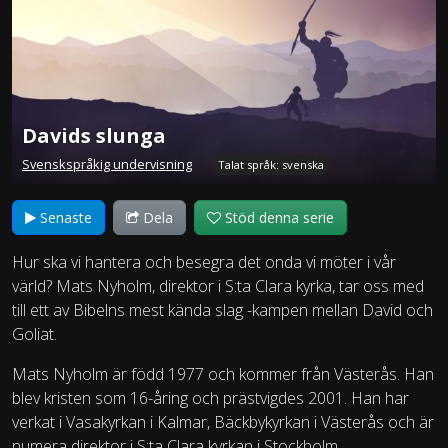
Davids slunga
Svenskspråkig undervisning
Talat språk: svenska
Senaste
Dela
Stöd denna serie
Hur ska vi hantera och besegra det onda vi möter i vår
värld? Mats Nyholm, direktor i S:ta Clara kyrka, tar oss med
till ett av Bibelns mest kända slag -kampen mellan David och
Goliat.
Mats Nyholm är född 1977 och kommer från Västerås. Han
blev kristen som 16-åring och prästvigdes 2001. Han har
verkat i Vasakyrkan i Kalmar, Bäckbykyrkan i Västerås och är
numera direktor i S:ta Clara kyrkan i Stockholm.