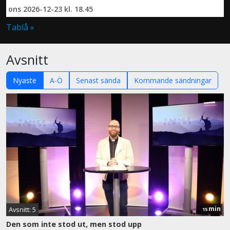
ons 2026-12-23 kl. 18.45
Tablå »
Avsnitt
Nyaste
A-Ö
Senast sända
Kommande sändningar
min
Avsnitt: 5
15
Den som inte stod ut, men stod upp