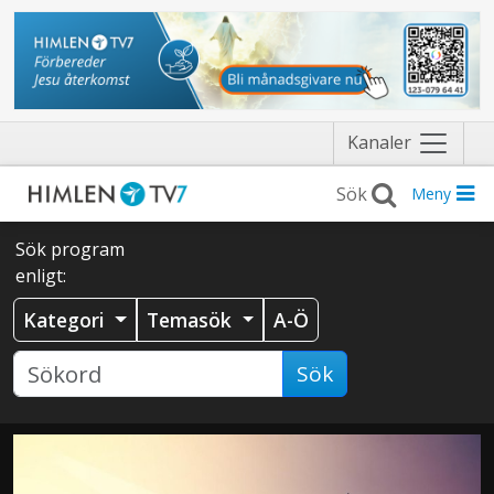
Näytä
Kanaler
valikko
Meny
Sök program
enligt:
Kategori
Temasök
A-Ö
Sök