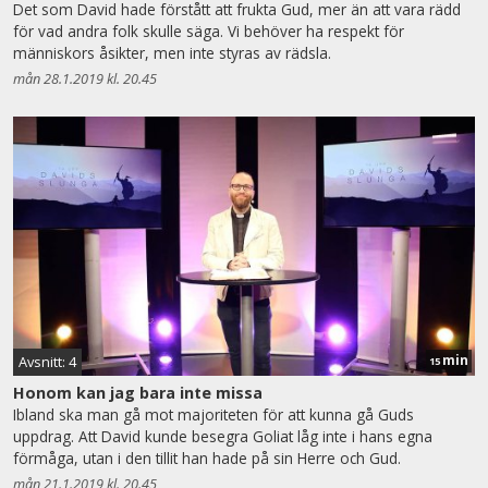
Det som David hade förstått att frukta Gud, mer än att vara rädd
för vad andra folk skulle säga. Vi behöver ha respekt för
människors åsikter, men inte styras av rädsla.
mån 28.1.2019 kl. 20.45
min
Avsnitt: 4
15
Honom kan jag bara inte missa
Ibland ska man gå mot majoriteten för att kunna gå Guds
uppdrag. Att David kunde besegra Goliat låg inte i hans egna
förmåga, utan i den tillit han hade på sin Herre och Gud.
mån 21.1.2019 kl. 20.45