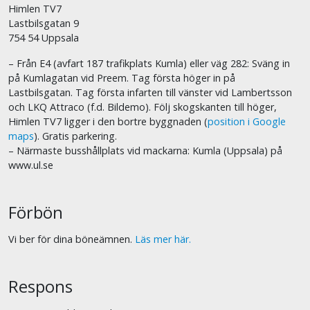
Himlen TV7
Lastbilsgatan 9
754 54 Uppsala
– Från E4 (avfart 187 trafikplats Kumla) eller väg 282: Sväng in
på Kumlagatan vid Preem. Tag första höger in på
Lastbilsgatan. Tag första infarten till vänster vid Lambertsson
och LKQ Attraco (f.d. Bildemo). Följ skogskanten till höger,
Himlen TV7 ligger i den bortre byggnaden (
position i Google
maps
). Gratis parkering.
– Närmaste busshållplats vid mackarna: Kumla (Uppsala) på
www.ul.se
Förbön
Vi ber för dina böneämnen.
Läs mer här.
Respons