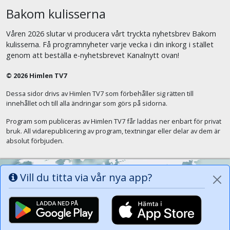
Bakom kulisserna
Våren 2026 slutar vi producera vårt tryckta nyhetsbrev Bakom
kulisserna. Få programnyheter varje vecka i din inkorg i stället
genom att beställa e-nyhetsbrevet Kanalnytt ovan!
© 2026 Himlen TV7
Dessa sidor drivs av Himlen TV7 som förbehåller sig rätten till
innehållet och till alla ändringar som görs på sidorna.
Program som publiceras av Himlen TV7 får laddas ner enbart för privat
bruk. All vidarepublicering av program, textningar eller delar av dem är
absolut förbjuden.
Vill du titta via vår nya app?
Alla tungor ska bekänna att Jesus Kristus
är Herren, Gud Fadern till ära. (Fil 2:11)