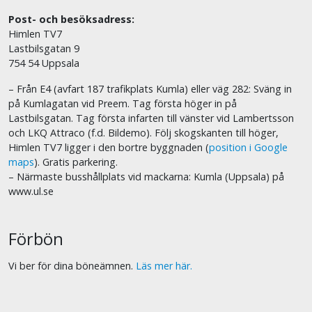
Post- och besöksadress:
Himlen TV7
Lastbilsgatan 9
754 54 Uppsala
– Från E4 (avfart 187 trafikplats Kumla) eller väg 282: Sväng in
på Kumlagatan vid Preem. Tag första höger in på
Lastbilsgatan. Tag första infarten till vänster vid Lambertsson
och LKQ Attraco (f.d. Bildemo). Följ skogskanten till höger,
Himlen TV7 ligger i den bortre byggnaden (
position i Google
maps
). Gratis parkering.
– Närmaste busshållplats vid mackarna: Kumla (Uppsala) på
www.ul.se
Förbön
Vi ber för dina böneämnen.
Läs mer här.