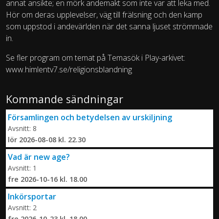
annat ansikte; en mörk andemakt som inte var att leka med.
Hör om deras upplevelser, väg till frälsning och den kamp
som uppstod i andevärlden när det sanna ljuset strömmade
in.
Se fler program om temat på Temasök i Play-arkivet:
www.himlentv7.se/religionsblandning
Kommande sändningar
Församlingen och betydelsen av urskiljning
Avsnitt: 8
lör 2026-08-08 kl. 22.30
Vad är new age?
Avsnitt: 1
fre 2026-10-16 kl. 18.00
Inkörsportar
Avsnitt: 2
fre 2026-10-23 kl. 18.00