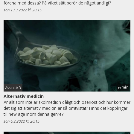
förena med dessa? På vilket sätt berör de något andligt?
sön 13.3.2022 kl. 20.15
min
Avsnitt: 3
30
Alternativ medicin
Är allt som inte är skolmedicin dåligt och oseriöst och hur kommer
det sig att alternativ medicin är så omtvistat? Finns det kopplingar
till new age inom denna genre?
sön 6.3.2022 kl. 20.15