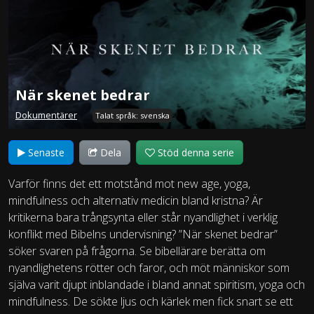
När skenet bedrar
Dokumentärer
Talat språk: svenska
Senaste
Dela
Stöd denna serie
Varför finns det ett motstånd mot new age, yoga,
mindfulness och alternativ medicin bland kristna? Är
kritikerna bara trångsynta eller står nyandlighet i verklig
konflikt med Bibelns undervisning? ”När skenet bedrar”
söker svaren på frågorna. Se bibellärare berätta om
nyandlighetens rötter och faror, och möt människor som
själva varit djupt inblandade i bland annat spiritism, yoga och
mindfulness. De sökte ljus och kärlek men fick snart se ett