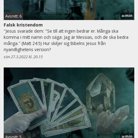
min
Avsnitt: 6
30
Falsk kristendom
"Jesus svarade dem: "Se till att ingen bedrar er. Många ska
komma i mitt namn och säga: Jag är Messias, och de ska bedra
många." (Matt 24:5) Hur skiljer sig Bibelns Jesus från
nyandlighetens version?
sön 27.3.2022 kl. 20.15
min
Avsnitt: 5
30