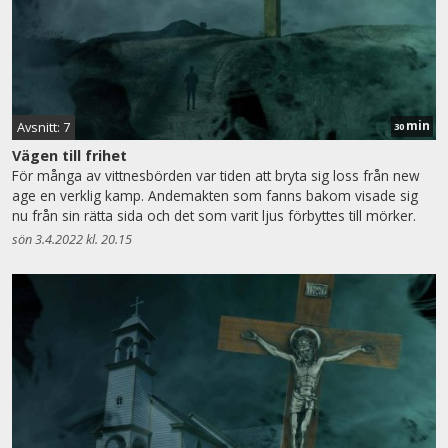
min
Avsnitt: 7
30
Vägen till frihet
För många av vittnesbörden var tiden att bryta sig loss från new
age en verklig kamp. Andemakten som fanns bakom visade sig
nu från sin rätta sida och det som varit ljus förbyttes till mörker.
sön 3.4.2022 kl. 20.15