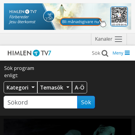
Näytä
Kanaler
valikko
Meny
Sök program
enligt:
Kategori
Temasök
A-Ö
Sök