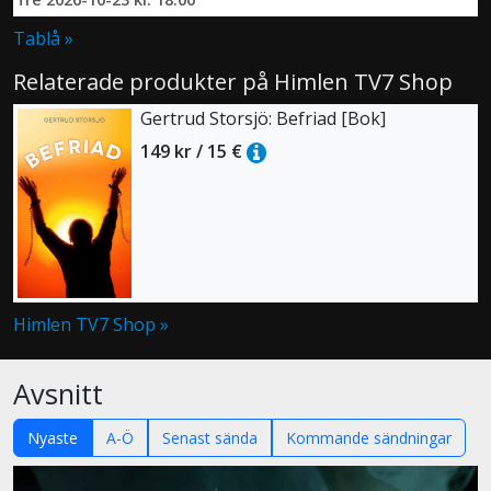
Tablå »
Relaterade produkter på Himlen TV7 Shop
Gertrud Storsjö: Befriad [Bok]
149 kr / 15 €
Himlen TV7 Shop »
Avsnitt
Nyaste
A-Ö
Senast sända
Kommande sändningar