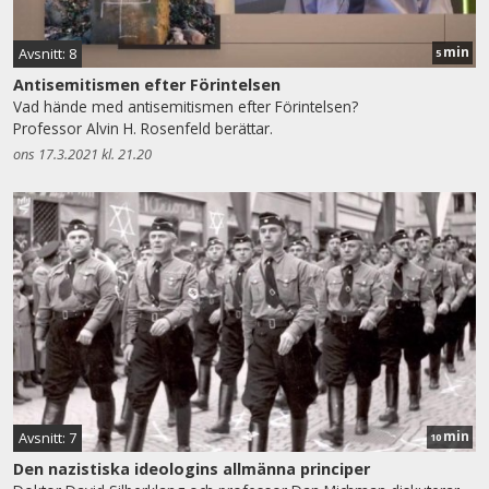
min
Avsnitt: 8
5
Antisemitismen efter Förintelsen
Vad hände med antisemitismen efter Förintelsen?
Professor Alvin H. Rosenfeld berättar.
ons 17.3.2021 kl. 21.20
min
Avsnitt: 7
10
Den nazistiska ideologins allmänna principer