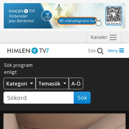
Näytä
Kanaler
valikko
Meny
Sök program
enligt:
Kategori
Temasök
A-Ö
Sök