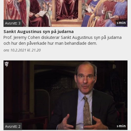
min
Avsnitt: 3
5
Sankt Augustinus syn på judarna
Prof. Jeremy Cohen diskuterar Sankt Augustinus syn på judarna
och hur den påverkade hur man behandlade dem.
ons 10.2.2021 kl. 21.20
min
Avsnitt: 2
5