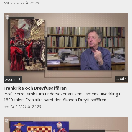
ons 3.3.2021 kl. 21.20
min
Avsnitt: 5
10
Frankrike och Dreyfusaffären
Prof. Pierre Birnbaum undersöker antisemitismens utveckling i
1800-talets Frankrike samt den ökända Dreyfusaffären.
ons 24.2.2021 kl. 21.20