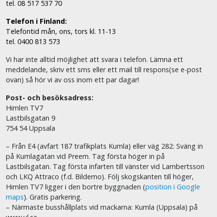
tel. 08 517 537 70
Telefon i Finland:
Telefontid mån, ons, tors kl. 11-13
tel. 0400 813 573
Vi har inte alltid möjlighet att svara i telefon. Lämna ett
meddelande, skriv ett sms eller ett mail till respons(se e-post
ovan) så hör vi av oss inom ett par dagar!
Post- och besöksadress:
Himlen TV7
Lastbilsgatan 9
754 54 Uppsala
– Från E4 (avfart 187 trafikplats Kumla) eller väg 282: Sväng in
på Kumlagatan vid Preem. Tag första höger in på
Lastbilsgatan. Tag första infarten till vänster vid Lambertsson
och LKQ Attraco (f.d. Bildemo). Följ skogskanten till höger,
Himlen TV7 ligger i den bortre byggnaden (
position i Google
maps
). Gratis parkering.
– Närmaste busshållplats vid mackarna: Kumla (Uppsala) på