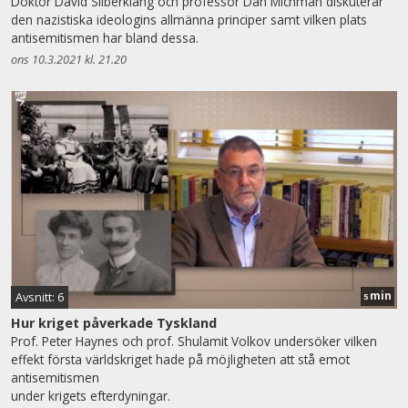
Doktor David Silberklang och professor Dan Michman diskuterar
den nazistiska ideologins allmänna principer samt vilken plats
antisemitismen har bland dessa.
ons 10.3.2021 kl. 21.20
min
Avsnitt: 6
5
Hur kriget påverkade Tyskland
Prof. Peter Haynes och prof. Shulamit Volkov undersöker vilken
effekt första världskriget hade på möjligheten att stå emot
antisemitismen
under krigets efterdyningar.