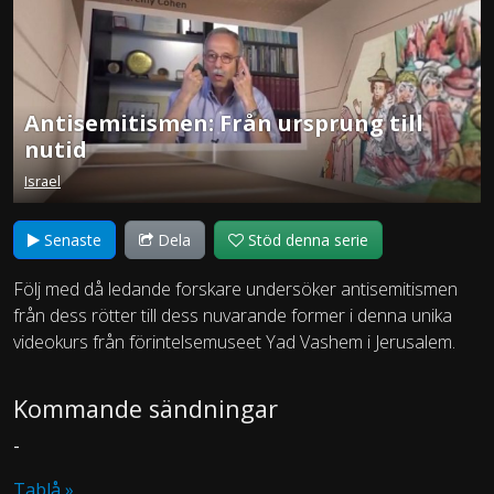
Antisemitismen: Från ursprung till
nutid
Israel
Senaste
Dela
Stöd denna serie
Följ med då ledande forskare undersöker antisemitismen
från dess rötter till dess nuvarande former i denna unika
videokurs från förintelsemuseet Yad Vashem i Jerusalem.
Kommande sändningar
-
Tablå »