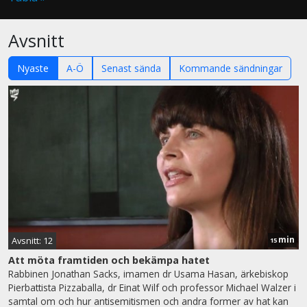
Avsnitt
Nyaste
A-Ö
Senast sända
Kommande sändningar
min
Avsnitt: 12
15
Att möta framtiden och bekämpa hatet
Rabbinen Jonathan Sacks, imamen dr Usama Hasan, ärkebiskop
Pierbattista Pizzaballa, dr Einat Wilf och professor Michael Walzer i
samtal om och hur antisemitismen och andra former av hat kan