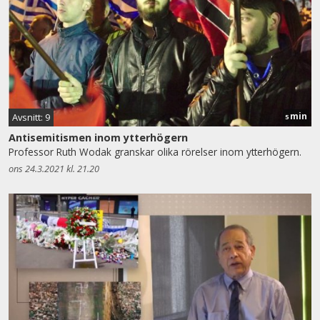
min
Avsnitt: 9
5
Antisemitismen inom ytterhögern
Professor Ruth Wodak granskar olika rörelser inom ytterhögern.
ons 24.3.2021 kl. 21.20