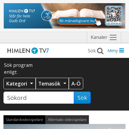
Näytä
Kanaler
valikko
Meny
Sök program
enligt:
Kategori
Temasök
A-Ö
Sök
Standardvideospelare
Alternativ videospelare