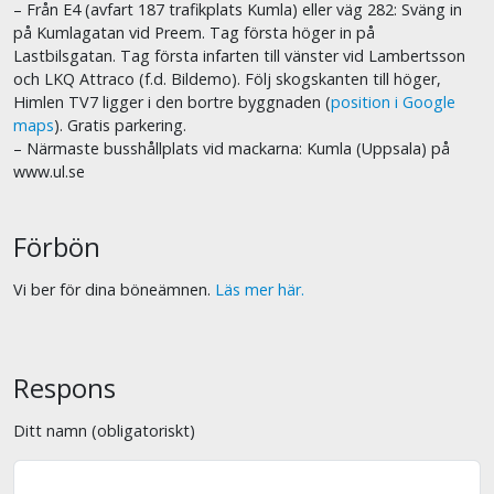
– Från E4 (avfart 187 trafikplats Kumla) eller väg 282: Sväng in
på Kumlagatan vid Preem. Tag första höger in på
Lastbilsgatan. Tag första infarten till vänster vid Lambertsson
och LKQ Attraco (f.d. Bildemo). Följ skogskanten till höger,
Himlen TV7 ligger i den bortre byggnaden (
position i Google
maps
). Gratis parkering.
– Närmaste busshållplats vid mackarna: Kumla (Uppsala) på
www.ul.se
Förbön
Vi ber för dina böneämnen.
Läs mer här.
Respons
Ditt namn (obligatoriskt)