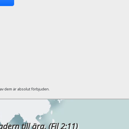
Vetlanda Friförsamling - Väckelsemöte
.00
Frukten talar högst
Fika i Uppsala
.30
2/13. Guds förbund med Abraham - Del
1/2
Välsignelse, förbannelse eller slump? -
studieserie
.00
Himmel & jord
Bible Project svenska
.10
Helighet
Bible Project svenska
.20
Underbara förbön
Makt med Gud
r av dem är absolut förbjuden.
.30
Magdalena - Befriad från skam
.50
Återlösning och upprättelse
Guldkorn - Tillsammans ber vi
.00
Den pålitliga Guden
Upptäck livet
rn till ära. (Fil 2:11)