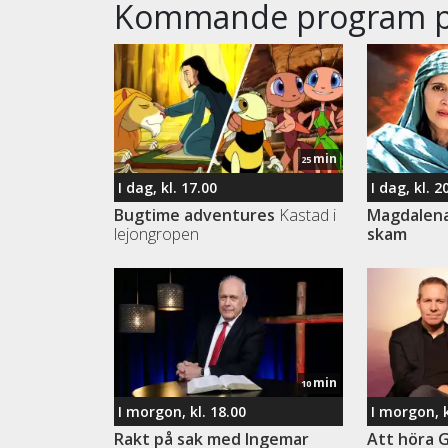
Kommande program p
min
25
I dag, kl. 17.00
I dag, kl. 2
Bugtime adventures
Kastad i
Magdalena 
lejongropen
skam
min
10
I morgon, kl. 18.00
I morgon, k
Rakt på sak med Ingemar
Att höra 