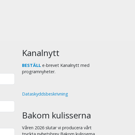
urskiljning
När skenet bedrar
.00
Kastad i lejongropen
Bugtime adventures
.30
Israelisk konst
Rötter och reflektioner
ön 2026-08-09
Kanalnytt
.00
Kan Sverige få uppleva en ny
väckelsetid
BESTÄLL
e-brevet Kanalnytt med
Vetlanda Friförsamling - Väckelsemöte
programnyheter.
.00
Frukten talar högst
Fika i Uppsala
Dataskyddsbeskrivning
.30
2/13. Guds förbund med Abraham - Del
1/2
Välsignelse, förbannelse eller slump? -
Bakom kulisserna
studieserie
.00
Himmel & jord
Våren 2026 slutar vi producera vårt
Bible Project svenska
tryckta nyhetsbrev Bakom kulisserna.