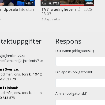
min
min
Avsnitt: 3722
30
15
ln Uppsala
Inte utan
TV7 Israelnyheter
mån 2026-
23
08-03
n
5 dagar sedan
23
S
taktuppgifter
Respons
00
Ditt namn (obligatoriskt)
[ät]himlentv7.se
n.efternamn[ät]himlentv7.se
01
n i Sverige:
Din epost (obligatoriskt)
01
tid mån, ons, tors kl. 10-12
 517 537 70
 i Finland:
tid mån, ons, tors kl. 11-13
Ämne (obligatoriskt)
02
00 813 573