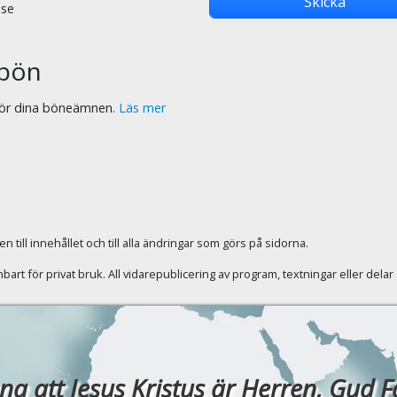
.se
07
bön
07
 för dina böneämnen.
Läs mer
08
08
08
 till innehållet och till alla ändringar som görs på sidorna.
rt för privat bruk. All vidarepublicering av program, textningar eller dela
08
09
10
a att Jesus Kristus är Herren, Gud Fade