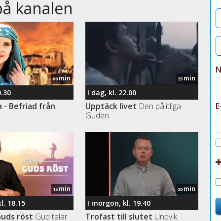
å kanalen
15
15
15
min
min
80
25
0.30
I dag, kl. 22.00
16
- Befriad från
Upptäck livet
Den pålitliga
E
Guden
16
17
17
min
min
15
20
18
l. 18.15
I morgon, kl. 19.40
Guds röst
Gud talar
Trofast till slutet
Undvik