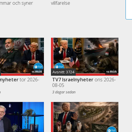
mmar och syner
villfarelse
19
19
20
20
min
min
Avsnitt: 3724
15
15
20
lnyheter
tor 2026-
TV7 Israelnyheter
ons 2026-
08-05
20
n
3 dagar sedan
21
22
22