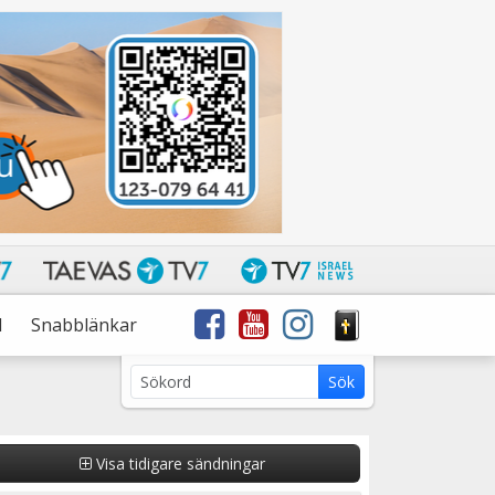
l
Snabblänkar
Sök
Sök
med
sökterm:
Visa tidigare sändningar