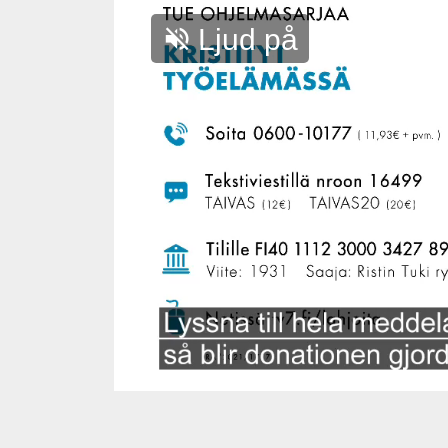
Ljud på
Ljud
på