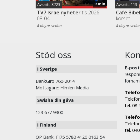
min
Avsnitt: 3723
Avsnitt: 113
15
TV7 Israelnyheter
tis 2026-
Café Bibe
08-04
korset
4 dagar sedan
4 dagar seda
Stöd oss
Kon
E-post
I Sverige
respons
fornam
BankGiro 760-2014
Mottagare: Himlen Media
Telefo
Telefon
Swisha din gåva
tel. 08
123 677 9300
Telefon
Telefon
I Finland
tel. 04
OP Bank, FI75 5780 4120 0163 54