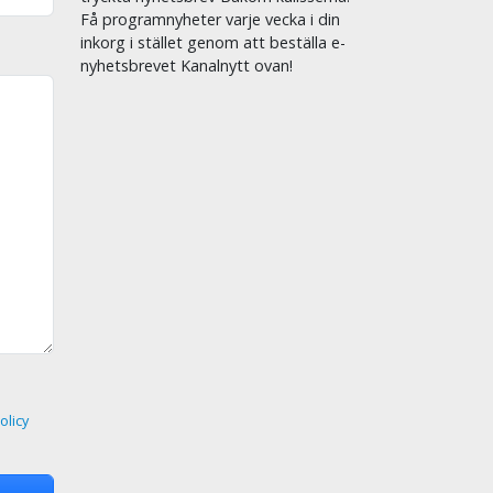
.10
Helighet
Få programnyheter varje vecka i din
Bible Project svenska
inkorg i stället genom att beställa e-
.20
Underbara förbön
nyhetsbrevet Kanalnytt ovan!
Makt med Gud
.30
Magdalena - Befriad från skam
.50
Återlösning och upprättelse
Guldkorn - Tillsammans ber vi
.00
Den pålitliga Guden
Upptäck livet
.30
Församlingen och betydelsen av
urskiljning
När skenet bedrar
.00
Kastad i lejongropen
Bugtime adventures
.30
Israelisk konst
Rötter och reflektioner
olicy
.00
Kan Sverige få uppleva en ny
väckelsetid