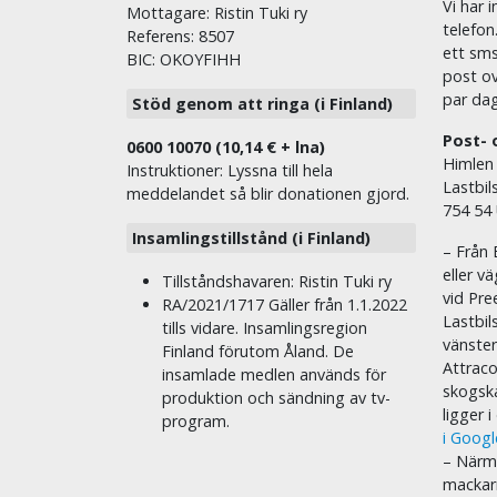
Vi har i
Mottagare: Ristin Tuki ry
telefon
Referens: 8507
ett sms 
BIC: OKOYFIHH
post ov
par dag
Stöd genom att ringa (i Finland)
Post- 
0600 10070 (10,14 € + lna)
Himlen
Instruktioner: Lyssna till hela
Lastbil
meddelandet så blir donationen gjord.
754 54
Insamlingstillstånd (i Finland)
– Från 
eller v
Tillståndshavaren: Ristin Tuki ry
vid Pre
RA/2021/1717 Gäller från 1.1.2022
Lastbil
tills vidare. Insamlingsregion
vänste
Finland förutom Åland. De
Attraco
insamlade medlen används för
skogska
produktion och sändning av tv-
ligger 
program.
i Goog
– Närma
mackar