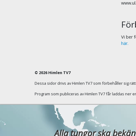
www.ul
För
Vi ber
här.
© 2026 Himlen TV7
Dessa sidor drivs av Himlen TV7 som förbehåller sig rätten
Program som publiceras av Himlen TV7 får laddas ner enba
Alla tungor ska bekänn