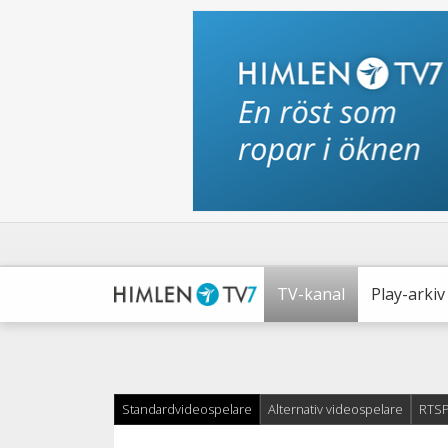
TV-kanal
Play-arkiv
Standardvideospelare
Alternativ videospelare
RTSP