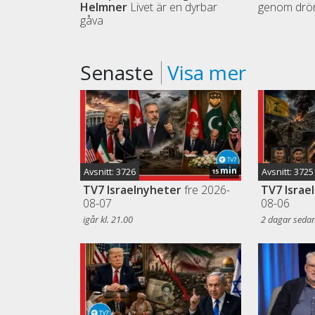
Helmner
Livet är en dyrbar
genom drö
gåva
Senaste
Visa mer
min
Avsnitt: 3726
Avsnitt: 3725
15
TV7 Israelnyheter
fre 2026-
TV7 Israe
08-07
08-06
igår kl. 21.00
2 dagar seda