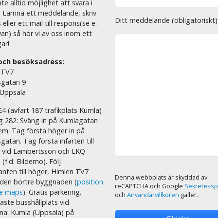
nte alltid möjlighet att svara i
02
. Lämna ett meddelande, skriv
Ditt meddelande (obligatoriskt)
eller ett mail till respons(se e-
02
an) så hör vi av oss inom ett
ar!
02
och besöksadress:
03
 TV7
sgatan 9
04
 Uppsala
E4 (avfart 187 trafikplats Kumla)
04
äg 282: Sväng in på Kumlagatan
em. Tag första höger in på
sgatan. Tag första infarten till
05
r vid Lambertsson och LKQ
 (f.d. Bildemo). Följ
nten till höger, Himlen TV7
05
Denna webbplats är skyddad av
i den bortre byggnaden (
position
reCAPTCHA och Google
Sekretessp
le maps
). Gratis parkering.
och
Användarvillkoren
gäller.
06
ste busshållplats vid
na: Kumla (Uppsala) på