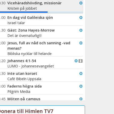
.30
Vicehäradshövding, missionär
Kristen på jobbet
%
.00
En dag vid Galileiska sjön
Israel talar
.30
Gäst: Zona Hayes-Morrow
Det är övernaturligt!
.00
Jesus, full av nåd och sanning -vad
menas?
Bibliska nycklar till helande
.20
Johannes 4:1-54
LUMO - Johannesevangeliet
.30
Inte utan korset
Café Bibeln Uppsala
.00
Faderns högra sida
Pilgrim Media
.45
Möten på campus
Mer än naturligt
onera till Himlen TV7
.15
Tro och tvivel