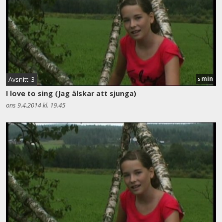
min
Avsnitt: 3
5
I love to sing (Jag älskar att sjunga)
ons 9.4.2014 kl. 19.45