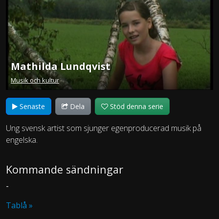
Mathilda Lundqvist
Musik och kultur
Senaste
Dela
Stöd denna serie
Ung svensk artist som sjunger egenproducerad musik på
engelska.
Kommande sändningar
-
Tablå »