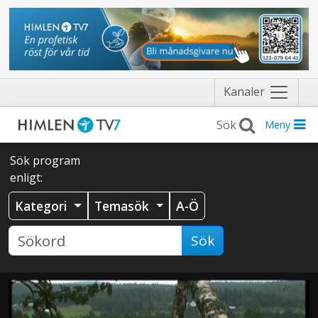
Näytä
Kanaler
valikko
Meny
Sök program
enligt:
Kategori
Temasök
A-Ö
Sök