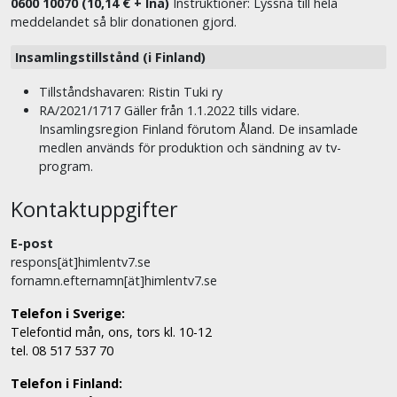
0600 10070 (10,14 € + lna)
Instruktioner: Lyssna till hela
meddelandet så blir donationen gjord.
Insamlingstillstånd (i Finland)
Tillståndshavaren: Ristin Tuki ry
RA/2021/1717 Gäller från 1.1.2022 tills vidare.
Insamlingsregion Finland förutom Åland. De insamlade
medlen används för produktion och sändning av tv-
program.
Kontaktuppgifter
E-post
respons[ät]himlentv7.se
fornamn.efternamn[ät]himlentv7.se
Telefon i Sverige:
Telefontid mån, ons, tors kl. 10-12
tel. 08 517 537 70
Telefon i Finland: