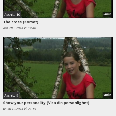
min
Avsnitt: 10
5
The cross (Korset)
ons 28.5.2014 kl. 19.40
min
Avsnitt: 9
5
Show your personality (Visa din personlighet)
tis 30.12.2014 kl. 21.15