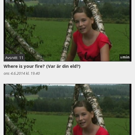
min
Avsnitt: 11
5
Where is your fire? (Var är din eld?)
ons 4.6.2014 kl. 19.40