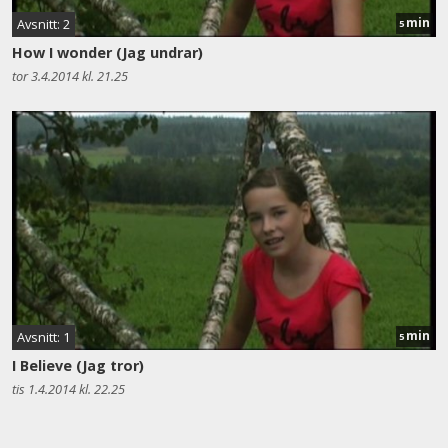
min
Avsnitt: 2
5
How I wonder (Jag undrar)
tor 3.4.2014 kl. 21.25
min
Avsnitt: 1
5
I Believe (Jag tror)
tis 1.4.2014 kl. 22.25