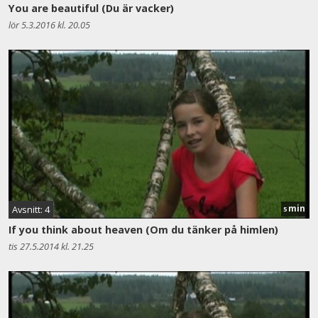
You are beautiful (Du är vacker)
lör 5.3.2016 kl. 20.05
min
Avsnitt: 4
5
If you think about heaven (Om du tänker på himlen)
tis 27.5.2014 kl. 21.25