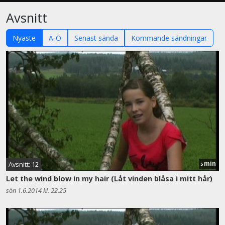
Avsnitt
Nyaste
A-Ö
Senast sända
Kommande sändningar
min
Avsnitt: 12
5
Let the wind blow in my hair (Låt vinden blåsa i mitt hår)
sön 1.6.2014 kl. 22.25