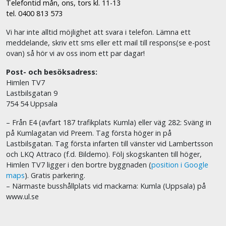
Telefontid mån, ons, tors kl. 11-13
tel. 0400 813 573
Vi har inte alltid möjlighet att svara i telefon. Lämna ett
meddelande, skriv ett sms eller ett mail till respons(se e-post
ovan) så hör vi av oss inom ett par dagar!
Post- och besöksadress:
Himlen TV7
Lastbilsgatan 9
754 54 Uppsala
– Från E4 (avfart 187 trafikplats Kumla) eller väg 282: Sväng in
på Kumlagatan vid Preem. Tag första höger in på
Lastbilsgatan. Tag första infarten till vänster vid Lambertsson
och LKQ Attraco (f.d. Bildemo). Följ skogskanten till höger,
Himlen TV7 ligger i den bortre byggnaden (
position i Google
maps
). Gratis parkering.
– Närmaste busshållplats vid mackarna: Kumla (Uppsala) på
www.ul.se