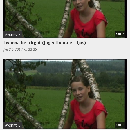
min
Avsnitt: 7
5
I wanna be a light (Jag vill vara ett ljus)
fre 2.5.2014 kl. 22.25
min
Avsnitt: 6
5