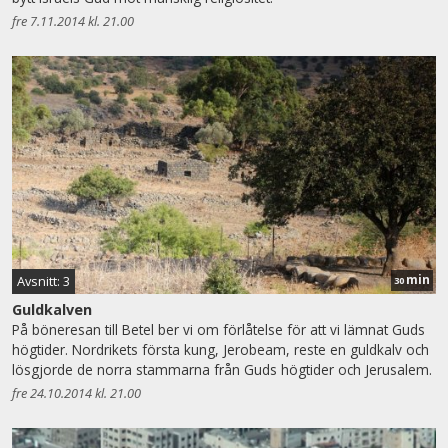
fre 7.11.2014 kl. 21.00
min
Avsnitt: 3
30
Guldkalven
På böneresan till Betel ber vi om förlåtelse för att vi lämnat Guds
högtider. Nordrikets första kung, Jerobeam, reste en guldkalv och
lösgjorde de norra stammarna från Guds högtider och Jerusalem.
fre 24.10.2014 kl. 21.00