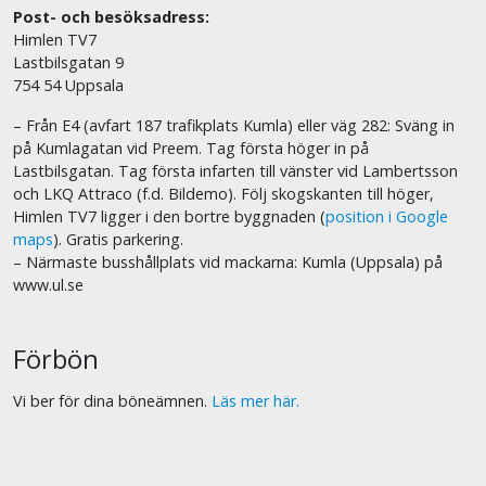
Post- och besöksadress:
Himlen TV7
Lastbilsgatan 9
754 54 Uppsala
– Från E4 (avfart 187 trafikplats Kumla) eller väg 282: Sväng in
på Kumlagatan vid Preem. Tag första höger in på
Lastbilsgatan. Tag första infarten till vänster vid Lambertsson
och LKQ Attraco (f.d. Bildemo). Följ skogskanten till höger,
Himlen TV7 ligger i den bortre byggnaden (
position i Google
maps
). Gratis parkering.
– Närmaste busshållplats vid mackarna: Kumla (Uppsala) på
www.ul.se
Förbön
Vi ber för dina böneämnen.
Läs mer här.