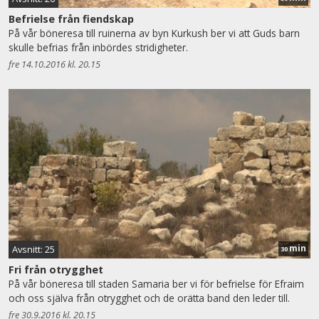
Befrielse från fiendskap
På vår böneresa till ruinerna av byn Kurkush ber vi att Guds barn
skulle befrias från inbördes stridigheter.
fre 14.10.2016 kl. 20.15
min
Avsnitt: 25
30
Fri från otrygghet
På vår böneresa till staden Samaria ber vi för befrielse för Efraim
och oss själva från otrygghet och de orätta band den leder till.
fre 30.9.2016 kl. 20.15