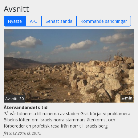
Avsnitt
Nyaste
A-Ö
Senast sända
Kommande sändningar
min
Avsnitt: 30
30
Återvändandets tid
På vår böneresa till ruinerna av staden Givit börjar vi proklamera
Bibelns löften om Israels norra stammars återkomst och
förbereder en profetisk resa från norr till Israels berg.
fre 9.12.2016 kl. 20.15