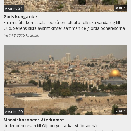
min
Avsnitt: 21
30
Guds kungarike
Efraims återkomst talar också om att alla folk ska vända sig till
Gud. Seriens sista avsnitt knyter samman de gjorda böneresorna.
fre 14.8.2015 kl. 20.30
min
Avsnitt: 20
30
Människosonens återkomst
Under böneresan till Oljeberget tackar vi för att när