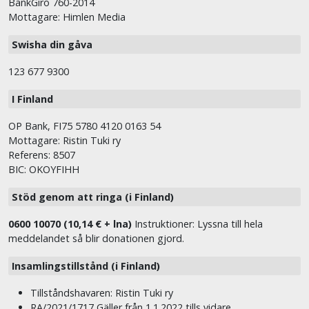
BankGiro 760-2014
Mottagare: Himlen Media
Swisha din gåva
123 677 9300
I Finland
OP Bank, FI75 5780 4120 0163 54
Mottagare: Ristin Tuki ry
Referens: 8507
BIC: OKOYFIHH
Stöd genom att ringa (i Finland)
0600 10070 (10,14 € + lna)
Instruktioner: Lyssna till hela
meddelandet så blir donationen gjord.
Insamlingstillstånd (i Finland)
Tillståndshavaren: Ristin Tuki ry
RA/2021/1717 Gäller från 1.1.2022 tills vidare.