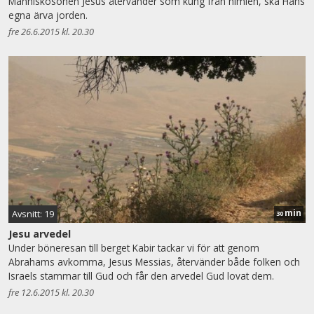
Människosonen Jesus återvänder som kung från himlen, ska Hans
egna ärva jorden.
fre 26.6.2015 kl. 20.30
min
Avsnitt: 19
30
Jesu arvedel
Under böneresan till berget Kabir tackar vi för att genom
Abrahams avkomma, Jesus Messias, återvänder både folken och
Israels stammar till Gud och får den arvedel Gud lovat dem.
fre 12.6.2015 kl. 20.30