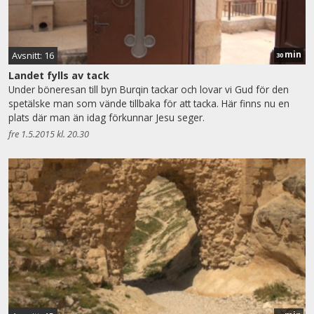
min
Avsnitt: 16
30
Landet fylls av tack
Under böneresan till byn Burqin tackar och lovar vi Gud för den
spetälske man som vände tillbaka för att tacka. Här finns nu en
plats där man än idag förkunnar Jesu seger.
fre 1.5.2015 kl. 20.30