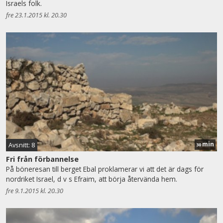
Israels folk.
fre 23.1.2015 kl. 20.30
min
Avsnitt: 8
30
Fri från förbannelse
På böneresan till berget Ebal proklamerar vi att det är dags för
nordriket Israel, d v s Efraim, att börja återvända hem.
fre 9.1.2015 kl. 20.30