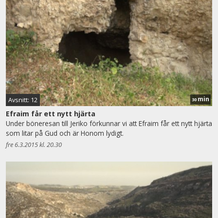
min
Avsnitt: 12
30
Efraim får ett nytt hjärta
Under böneresan till Jeriko förkunnar vi att Efraim får ett nytt hjärta
som litar på Gud och är Honom lydigt.
fre 6.3.2015 kl. 20.30