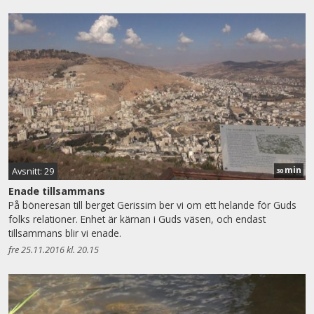
min
Avsnitt: 29
30
Enade tillsammans
På böneresan till berget Gerissim ber vi om ett helande för Guds
folks relationer. Enhet är kärnan i Guds väsen, och endast
tillsammans blir vi enade.
fre 25.11.2016 kl. 20.15