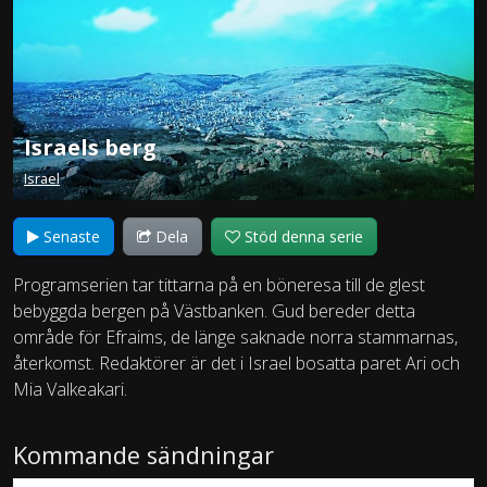
Israels berg
Israel
Senaste
Dela
Stöd denna serie
Programserien tar tittarna på en böneresa till de glest
bebyggda bergen på Västbanken. Gud bereder detta
område för Efraims, de länge saknade norra stammarnas,
återkomst. Redaktörer är det i Israel bosatta paret Ari och
Mia Valkeakari.
Kommande sändningar