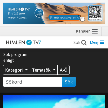
Näytä
Kanaler
valikko
Meny
Sök program
enligt:
Kategori
Temasök
A-Ö
Sök