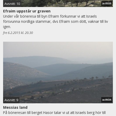
min
Avsnitt: 10
30
Efraim uppstår ur graven
Under vår böneresa till byn Efraim förkunnar vi att Israels
försvunna nordliga stammar, dvs Efraim som dött, vaknar till liv
igen.
fre 6.2.2015 kl. 20.30
min
Avsnitt: 9
30
Messias land
På böneresan till berget Hasor talar vi ut att Israels berg hör till