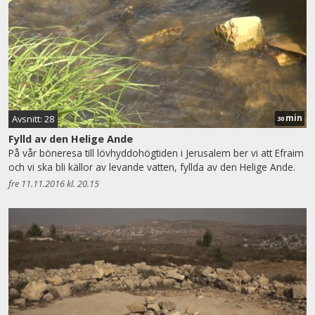
min
Avsnitt: 28
30
Fylld av den Helige Ande
På vår böneresa till lövhyddohögtiden i Jerusalem ber vi att Efraim
och vi ska bli källor av levande vatten, fyllda av den Helige Ande.
fre 11.11.2016 kl. 20.15