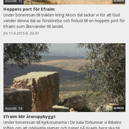
min
Avsnitt: 15
30
Hoppets port för Efraim
Under böneresan till trakten kring Akors dal tackar vi för att Gud
vänder denna dal av förstörelse och förlust till en hoppets port för
Efraim som återvänder till landet.
fre 17.4.2015 kl. 20.30
min
Avsnitt: 14
30
Efraim blir återuppbyggt
Under böneresan till kyrkoruinerna i Dir kala förkunnar vi Bibelns
löften om att ödelagda platser och ruiner på Israels berg ska bli