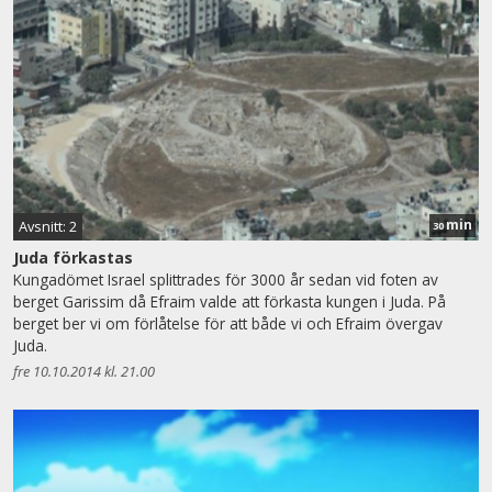
min
Avsnitt: 2
30
Juda förkastas
Kungadömet Israel splittrades för 3000 år sedan vid foten av
berget Garissim då Efraim valde att förkasta kungen i Juda. På
berget ber vi om förlåtelse för att både vi och Efraim övergav
Juda.
fre 10.10.2014 kl. 21.00