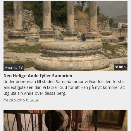
min
Avsnitt: 18
30
Den Helige Ande fyller Samarien
Under böneresan till staden Samaria tackar vi Gud för den första
andeutgjutelsen där. Vi tackar Gud för att Han på nytt kommer att
utgjuta sin Ande över dessa berg.
fre 29.5.2015 kl. 20.30