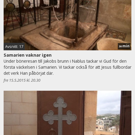
min
Avsnitt: 17
30
Samarien vaknar igen
Under böneresan till Jakobs brunn i Nablus tackar vi Gud för den
första väckelsen i Samarien. Vi tackar också för att Jesus fullbordar
det verk Han påbörjat där.
fre 15.5.2015 kl. 20.30