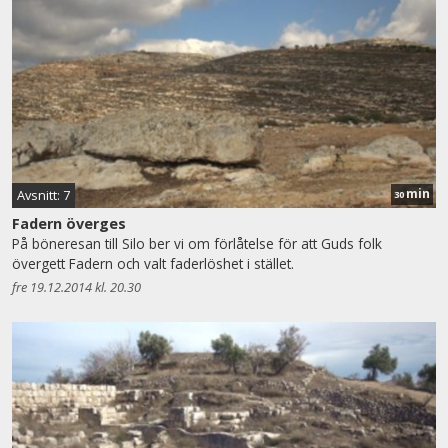
min
Avsnitt: 7
30
Fadern överges
På böneresan till Silo ber vi om förlåtelse för att Guds folk
övergett Fadern och valt faderlöshet i stället.
fre 19.12.2014 kl. 20.30