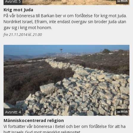
min
Avsnitt: 5
30
Krig mot Juda
På vår böneresa till Barkan ber vi om förlåtelse för krig mot Juda.
Nordriket Israel, Efraim, inte endast övergav sin broder Juda utan
gav sig i krig mot honom.
fre 21.11.2014 kl. 21.00
min
Avsnitt: 4
30
Människocentrerad religion
Vi fortsätter vår böneresa i Betel och ber om förlåtelse för att ha
bytt Israels Gud mot mänsklig religiositet.