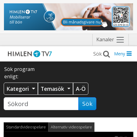
Näytä
Kanaler
valikko
Meny
Sök program
enligt:
Kategori
Temasök
A-Ö
Sök
Standardvideospelare
Alternativ videospelare