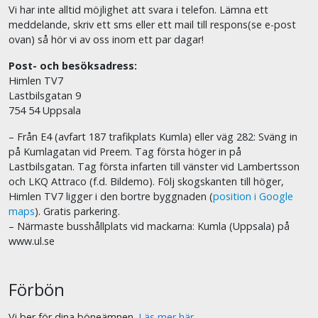
Vi har inte alltid möjlighet att svara i telefon. Lämna ett
meddelande, skriv ett sms eller ett mail till respons(se e-post
ovan) så hör vi av oss inom ett par dagar!
Post- och besöksadress:
Himlen TV7
Lastbilsgatan 9
754 54 Uppsala
– Från E4 (avfart 187 trafikplats Kumla) eller väg 282: Sväng in
på Kumlagatan vid Preem. Tag första höger in på
Lastbilsgatan. Tag första infarten till vänster vid Lambertsson
och LKQ Attraco (f.d. Bildemo). Följ skogskanten till höger,
Himlen TV7 ligger i den bortre byggnaden (
position i Google
maps
). Gratis parkering.
– Närmaste busshållplats vid mackarna: Kumla (Uppsala) på
www.ul.se
Förbön
Vi ber för dina böneämnen.
Läs mer här.