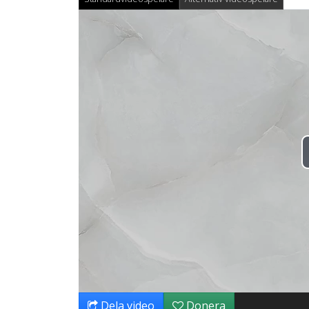
Dela video
Donera