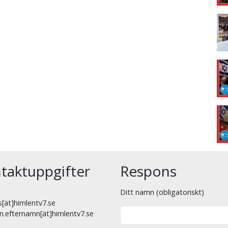
taktuppgifter
Respons
Ditt namn (obligatoriskt)
[ät]himlentv7.se
n.efternamn[ät]himlentv7.se