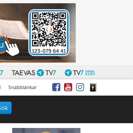
l
Snabblänkar
Sök