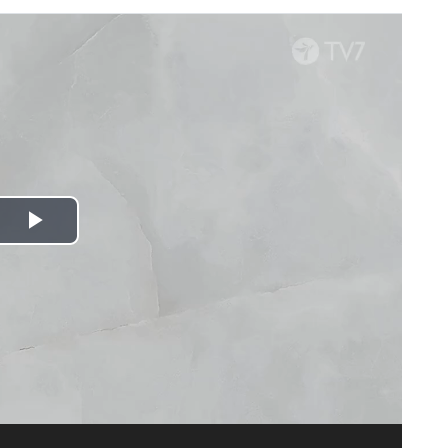
Spela
upp
video