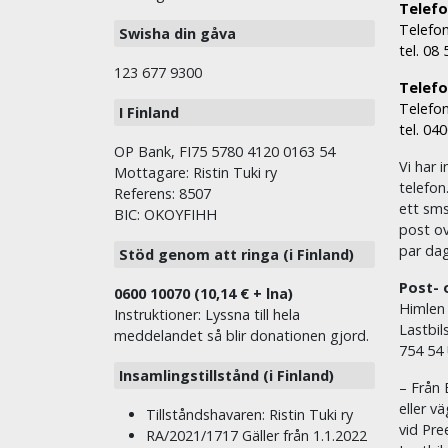
Telefo
Telefon
Swisha din gåva
tel. 08
123 677 9300
Telefon
Telefon
I Finland
tel. 04
OP Bank, FI75 5780 4120 0163 54
Vi har i
Mottagare: Ristin Tuki ry
telefon
Referens: 8507
ett sms 
BIC: OKOYFIHH
post ov
par dag
Stöd genom att ringa (i Finland)
Post- 
0600 10070 (10,14 € + lna)
Himlen
Instruktioner: Lyssna till hela
Lastbil
meddelandet så blir donationen gjord.
754 54
Insamlingstillstånd (i Finland)
– Från 
eller v
Tillståndshavaren: Ristin Tuki ry
vid Pre
RA/2021/1717 Gäller från 1.1.2022