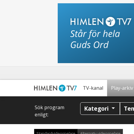
TV-kanal
Play-arkiv
Sök program
Kategori
Te
enligt:
Standardvideospelare
Alternativ videospelare