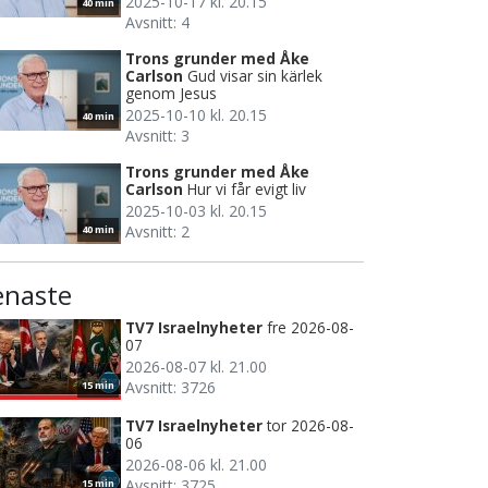
2025-10-17 kl. 20.15
40 min
Avsnitt: 4
Trons grunder med Åke
Carlson
Gud visar sin kärlek
genom Jesus
2025-10-10 kl. 20.15
40 min
Avsnitt: 3
Trons grunder med Åke
Carlson
Hur vi får evigt liv
2025-10-03 kl. 20.15
Avsnitt: 2
40 min
enaste
TV7 Israelnyheter
fre 2026-08-
07
2026-08-07 kl. 21.00
Avsnitt: 3726
15 min
TV7 Israelnyheter
tor 2026-08-
06
2026-08-06 kl. 21.00
Avsnitt: 3725
15 min