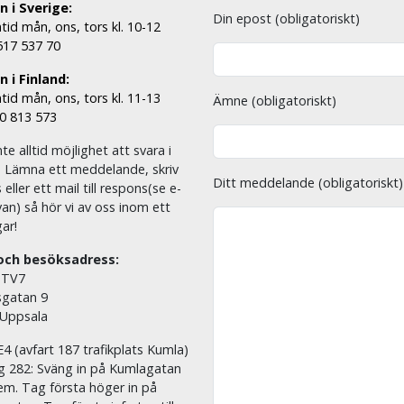
n i Sverige:
Din epost (obligatoriskt)
tid mån, ons, tors kl. 10-12
 517 537 70
 i Finland:
tid mån, ons, tors kl. 11-13
Ämne (obligatoriskt)
00 813 573
nte alltid möjlighet att svara i
. Lämna ett meddelande, skriv
Ditt meddelande (obligatoriskt)
eller ett mail till respons(se e-
an) så hör vi av oss inom ett
ar!
och besöksadress:
 TV7
sgatan 9
 Uppsala
E4 (avfart 187 trafikplats Kumla)
äg 282: Sväng in på Kumlagatan
em. Tag första höger in på