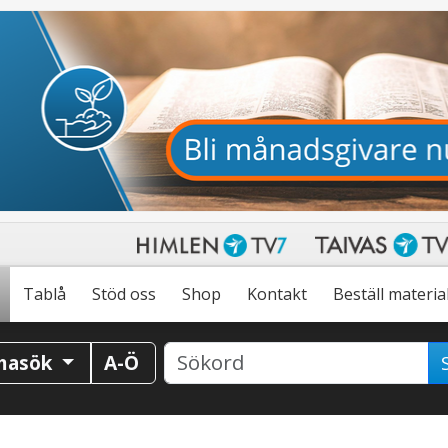
Tablå
Stöd oss
Shop
Kontakt
Beställ materia
masök
A-Ö