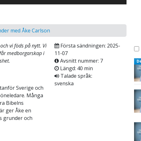
nder med Åke Carlson
och vi föds på nytt. Vi
Första sändningen: 2025-
får medborgarskap i
11-07
shet.
Avsnitt nummer: 7
D
Längd: 40 min
Talade språk:
svenska
utanför Sverige och
 böneledare. Många
ra Bibelns
är ger Åke en
s grunder och