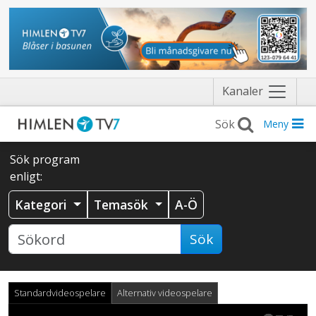
Näytä
Kanaler
valikko
Meny
Sök program
enligt:
Kategori
Temasök
A-Ö
Sök
Standardvideospelare
Alternativ videospelare