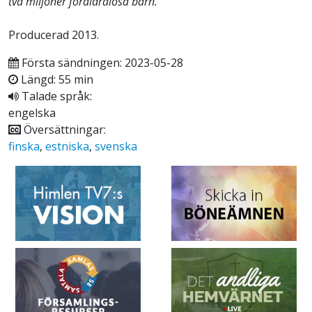
två miljoner föräldralösa barn.
Producerad 2013.
Första sändningen: 2023-05-28
Längd: 55 min
Talade språk:
engelska
Översättningar:
finska
,
estniska
,
svenska