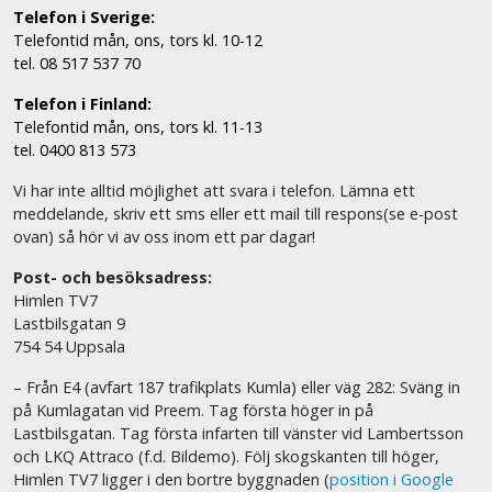
Telefon i Sverige:
Telefontid mån, ons, tors kl. 10-12
tel. 08 517 537 70
Telefon i Finland:
Telefontid mån, ons, tors kl. 11-13
tel. 0400 813 573
Vi har inte alltid möjlighet att svara i telefon. Lämna ett
meddelande, skriv ett sms eller ett mail till respons(se e-post
ovan) så hör vi av oss inom ett par dagar!
Post- och besöksadress:
Himlen TV7
Lastbilsgatan 9
754 54 Uppsala
– Från E4 (avfart 187 trafikplats Kumla) eller väg 282: Sväng in
på Kumlagatan vid Preem. Tag första höger in på
Lastbilsgatan. Tag första infarten till vänster vid Lambertsson
och LKQ Attraco (f.d. Bildemo). Följ skogskanten till höger,
Himlen TV7 ligger i den bortre byggnaden (
position i Google