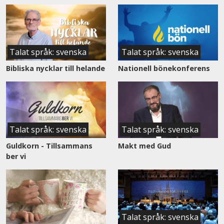
Talat språk: svenska
Talat språk: svenska
Bibliska nycklar till helande
Nationell bönekonferens
Talat språk: svenska
Talat språk: svenska
Guldkorn - Tillsammans
Makt med Gud
ber vi
Talat språk: svenska