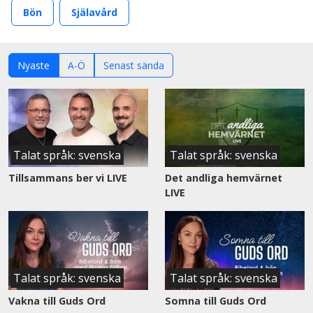
Bön
Själavård
Nyaste
A-Ö
Senast sända
Talat språk: svenska
Talat språk: svenska
Tillsammans ber vi LIVE
Det andliga hemvärnet
LIVE
Talat språk: svenska
Talat språk: svenska
Vakna till Guds Ord
Somna till Guds Ord