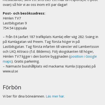
ovan) så hör vi av oss inom ett par dagar!
Post- och besöksadress:
Himlen TV7
Lastbilsgatan 9
754 54 Uppsala
– Från E4 (avfart 187 trafikplats Kumla) eller väg 282: Sväng in
på Kumlagatan vid Preem. Tag första höger in på
Lastbilsgatan. Tag första infarten till vänster vid Lambertsson
och LKQ Attraco (f.d. Bildemo). Följ skogskanten till höger,
Himlen TV7 ligger i den bortre byggnaden (
position i Google
maps
). Gratis parkering.
– Närmaste busshållplats vid mackarna: Kumla (Uppsala) på
www.ul.se
Förbön
Vi ber för dina böneämnen.
Läs mer här.