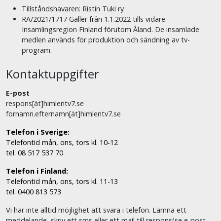
Tillståndshavaren: Ristin Tuki ry
RA/2021/1717 Gäller från 1.1.2022 tills vidare.
Insamlingsregion Finland förutom Åland. De insamlade
medlen används för produktion och sändning av tv-
program.
Kontaktuppgifter
E-post
respons[ät]himlentv7.se
fornamn.efternamn[ät]himlentv7.se
Telefon i Sverige:
Telefontid mån, ons, tors kl. 10-12
tel. 08 517 537 70
Telefon i Finland:
Telefontid mån, ons, tors kl. 11-13
tel. 0400 813 573
Vi har inte alltid möjlighet att svara i telefon. Lämna ett
meddelande, skriv ett sms eller ett mail till respons(se e-post