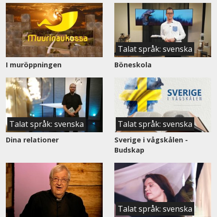
Talat språk: svenska
I muröppningen
Böneskola
Talat språk: svenska
Talat språk: svenska
Dina relationer
Sverige i vågskålen -
Budskap
Talat språk: svenska