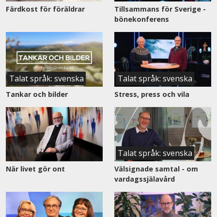
Färdkost för föräldrar
Tillsammans för Sverige -
bönekonferens
Talat språk: svenska
Talat språk: svenska
Tankar och bilder
Stress, press och vila
Talat språk: svenska
När livet gör ont
Välsignade samtal - om
vardagssjälavård
Se
nu