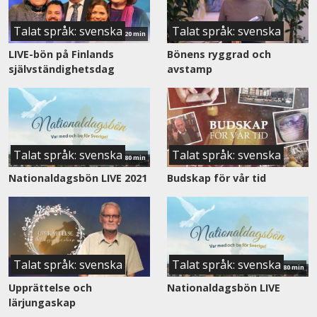
Talat språk: svenska
Talat språk: svenska
120 min
LIVE-bön på Finlands
Bönens ryggrad och
självständighetsdag
avstamp
Se
nu
Talat språk: svenska
Talat språk: svenska
180 min
Nationaldagsbön LIVE 2021
Budskap för vår tid
Se
nu
Talat språk: svenska
Talat språk: svenska
180 min
Upprättelse och
Nationaldagsbön LIVE
lärjungaskap