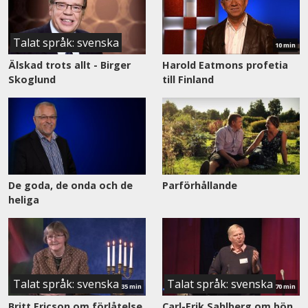
nu
Talat språk: svenska
10 min
Älskad trots allt - Birger
Harold Eatmons profetia
Skoglund
till Finland
De goda, de onda och de
Parförhållande
heliga
Se
Se
nu
nu
Talat språk: svenska
Talat språk: svenska
35 min
70 min
Britt Ericson om förlåtelse
Carl-Erik Sahlberg om bön