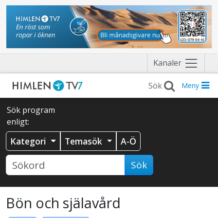
Näytä
Kanaler
valikko
Meny
Sök program
enligt:
Kategori
Temasök
A-Ö
Sök
Bön och själavård