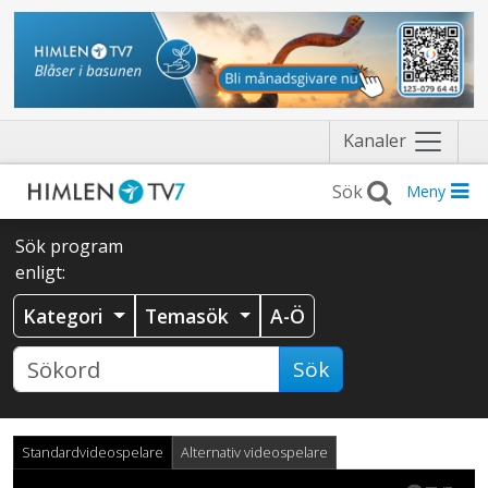
Näytä
Kanaler
valikko
Meny
Sök program
enligt:
Kategori
Temasök
A-Ö
Sök
Standardvideospelare
Alternativ videospelare