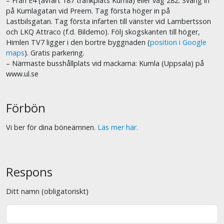
– Från E4 (avfart 187 trafikplats Kumla) eller väg 282: Sväng in
på Kumlagatan vid Preem. Tag första höger in på
Lastbilsgatan. Tag första infarten till vänster vid Lambertsson
och LKQ Attraco (f.d. Bildemo). Följ skogskanten till höger,
Himlen TV7 ligger i den bortre byggnaden (
position i Google
maps
). Gratis parkering.
– Närmaste busshållplats vid mackarna: Kumla (Uppsala) på
www.ul.se
Förbön
Vi ber för dina böneämnen.
Läs mer här.
Respons
Ditt namn (obligatoriskt)