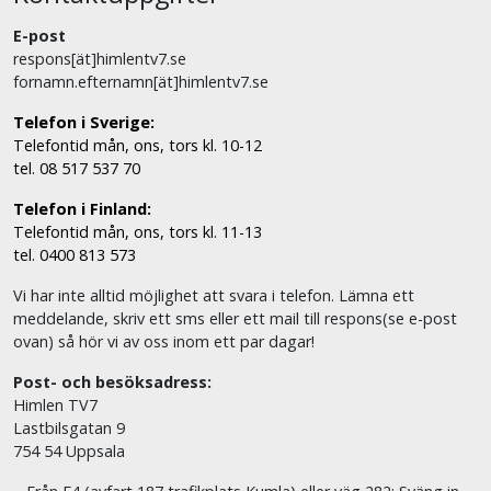
E-post
respons[ät]himlentv7.se
fornamn.efternamn[ät]himlentv7.se
Telefon i Sverige:
Telefontid mån, ons, tors kl. 10-12
tel. 08 517 537 70
Telefon i Finland:
Telefontid mån, ons, tors kl. 11-13
tel. 0400 813 573
Vi har inte alltid möjlighet att svara i telefon. Lämna ett
meddelande, skriv ett sms eller ett mail till respons(se e-post
ovan) så hör vi av oss inom ett par dagar!
Post- och besöksadress:
Himlen TV7
Lastbilsgatan 9
754 54 Uppsala