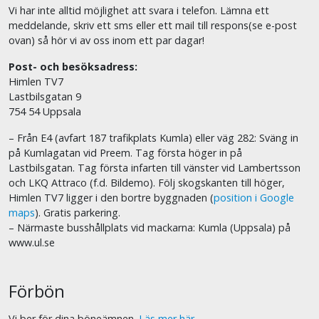
Vi har inte alltid möjlighet att svara i telefon. Lämna ett
meddelande, skriv ett sms eller ett mail till respons(se e-post
ovan) så hör vi av oss inom ett par dagar!
Post- och besöksadress:
Himlen TV7
Lastbilsgatan 9
754 54 Uppsala
– Från E4 (avfart 187 trafikplats Kumla) eller väg 282: Sväng in
på Kumlagatan vid Preem. Tag första höger in på
Lastbilsgatan. Tag första infarten till vänster vid Lambertsson
och LKQ Attraco (f.d. Bildemo). Följ skogskanten till höger,
Himlen TV7 ligger i den bortre byggnaden (
position i Google
maps
). Gratis parkering.
– Närmaste busshållplats vid mackarna: Kumla (Uppsala) på
www.ul.se
Förbön
Vi ber för dina böneämnen.
Läs mer här.