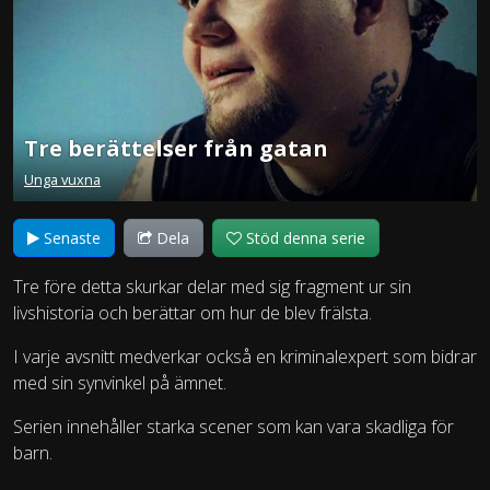
Tre berättelser från gatan
Unga vuxna
Senaste
Dela
Stöd denna serie
Tre före detta skurkar delar med sig fragment ur sin
livshistoria och berättar om hur de blev frälsta.
I varje avsnitt medverkar också en kriminalexpert som bidrar
med sin synvinkel på ämnet.
Serien innehåller starka scener som kan vara skadliga för
barn.