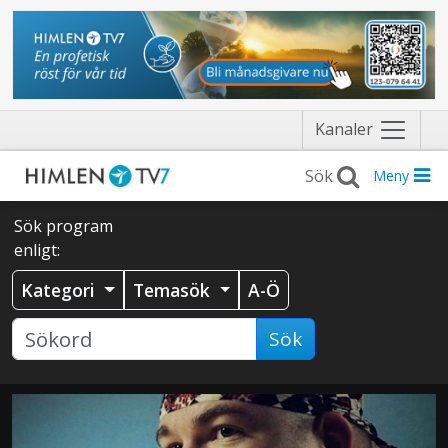
Näytä
Kanaler
valikko
Meny
Sök program
enligt:
Kategori
Temasök
A-Ö
Sök