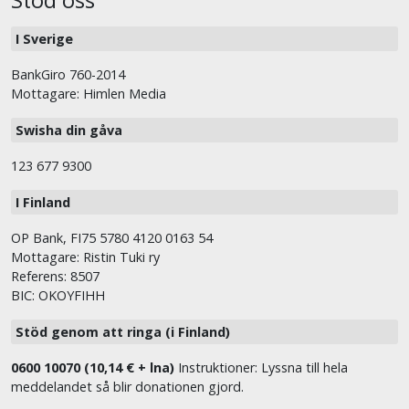
Stöd oss
I Sverige
BankGiro 760-2014
Mottagare: Himlen Media
Swisha din gåva
123 677 9300
I Finland
OP Bank, FI75 5780 4120 0163 54
Mottagare: Ristin Tuki ry
Referens: 8507
BIC: OKOYFIHH
Stöd genom att ringa (i Finland)
0600 10070 (10,14 € + lna)
Instruktioner: Lyssna till hela
meddelandet så blir donationen gjord.