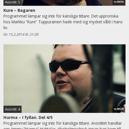
min
Avsnitt: 5
15
Kure – Bagaren
Programmet lämpar sig inte för känsliga tittare. Det upproriska
hos Markku ”Kure” Tuppurainen hade med sig mycket våld i hans
liv.
lör 15.2.2014 kl. 21.00
min
Avsnitt: 4
15
Hurma – I fyllan. Del 4/5
Programmet lämpar sig inte för känsliga tittare. Avsnittet handlar
om Jimmy ”Hurma” Huhtalas alkoholmissbruk innan han kom till