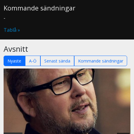
Kommande sändningar
-
Tablå »
Avsnitt
Nyaste
A-Ö
Senast sända
Kommande sändningar