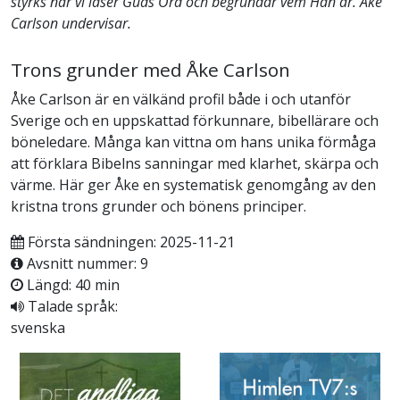
styrks när vi läser Guds Ord och begrundar vem Han är. Åke
Carlson undervisar.
Trons grunder med Åke Carlson
Åke Carlson är en välkänd profil både i och utanför
Sverige och en uppskattad förkunnare, bibellärare och
böneledare. Många kan vittna om hans unika förmåga
att förklara Bibelns sanningar med klarhet, skärpa och
värme. Här ger Åke en systematisk genomgång av den
kristna trons grunder och bönens principer.
Första sändningen: 2025-11-21
Avsnitt nummer: 9
Längd: 40 min
Talade språk:
svenska