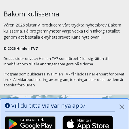
Bakom kulisserna
Våren 2026 slutar vi producera vårt tryckta nyhetsbrev Bakom
kulisserna. Få programnyheter varje vecka i din inkorg i stället
genom att beställa e-nyhetsbrevet Kanalnytt ovan!
© 2026 Himlen TV7
Dessa sidor drivs av Himlen TV7 som förbehåller sig rätten till
innehållet och till alla ändringar som görs på sidorna.
Program som publiceras av Himlen TV7 får laddas ner enbart för privat
bruk. All vidarepublicering av program, textningar eller delar av dem är
absolut förbjuden.
Vill du titta via vår nya app?
Alla tungor ska bekänna att Jesus Kristus
är Herren, Gud Fadern till ära. (Fil 2:11)