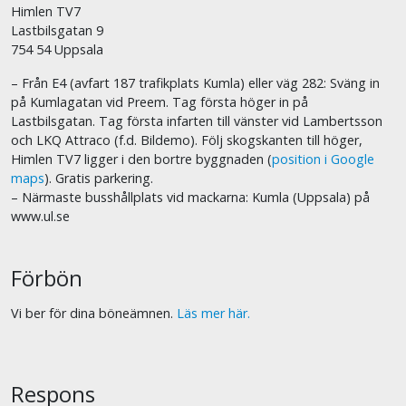
Himlen TV7
Lastbilsgatan 9
754 54 Uppsala
– Från E4 (avfart 187 trafikplats Kumla) eller väg 282: Sväng in
på Kumlagatan vid Preem. Tag första höger in på
Lastbilsgatan. Tag första infarten till vänster vid Lambertsson
och LKQ Attraco (f.d. Bildemo). Följ skogskanten till höger,
Himlen TV7 ligger i den bortre byggnaden (
position i Google
maps
). Gratis parkering.
– Närmaste busshållplats vid mackarna: Kumla (Uppsala) på
www.ul.se
Förbön
Vi ber för dina böneämnen.
Läs mer här.
Respons