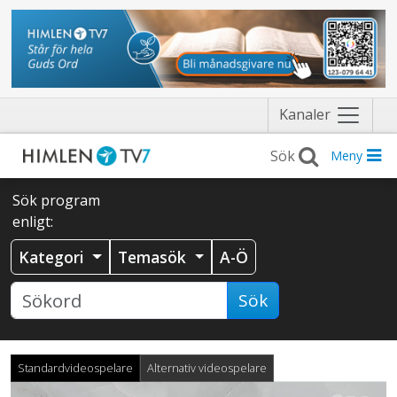
Näytä
Kanaler
valikko
Meny
Sök program
enligt:
Kategori
Temasök
A-Ö
Sök
Standardvideospelare
Alternativ videospelare