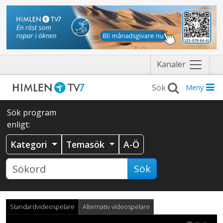
Näytä
Kanaler
valikko
Meny
Sök program
enligt:
Kategori
Temasök
A-Ö
Sök
Standardvideospelare
Alternativ videospelare