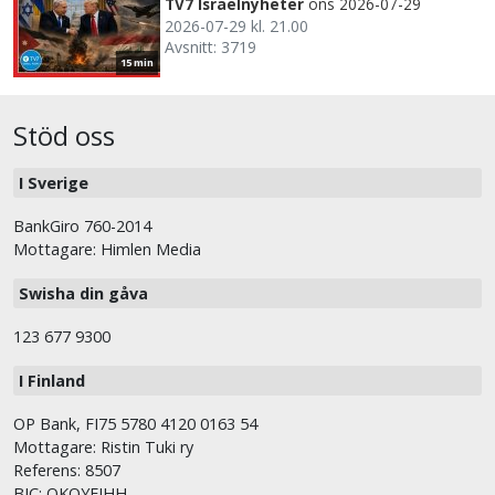
TV7 Israelnyheter
ons 2026-07-29
2026-07-29 kl. 21.00
Avsnitt: 3719
15 min
Stöd oss
I Sverige
BankGiro 760-2014
Mottagare: Himlen Media
Swisha din gåva
123 677 9300
I Finland
OP Bank, FI75 5780 4120 0163 54
Mottagare: Ristin Tuki ry
Referens: 8507
BIC: OKOYFIHH