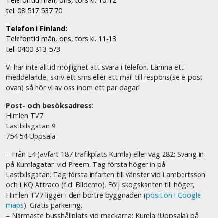
Telefontid mån, ons, tors kl. 10-12
tel. 08 517 537 70
Telefon i Finland:
Telefontid mån, ons, tors kl. 11-13
tel. 0400 813 573
Vi har inte alltid möjlighet att svara i telefon. Lämna ett
meddelande, skriv ett sms eller ett mail till respons(se e-post
ovan) så hör vi av oss inom ett par dagar!
Post- och besöksadress:
Himlen TV7
Lastbilsgatan 9
754 54 Uppsala
– Från E4 (avfart 187 trafikplats Kumla) eller väg 282: Sväng in
på Kumlagatan vid Preem. Tag första höger in på
Lastbilsgatan. Tag första infarten till vänster vid Lambertsson
och LKQ Attraco (f.d. Bildemo). Följ skogskanten till höger,
Himlen TV7 ligger i den bortre byggnaden (
position i Google
maps
). Gratis parkering.
– Närmaste busshållplats vid mackarna: Kumla (Uppsala) på