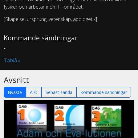
fysiker och arbetar inom IT-området.
[Skapelse, ursprung, vetenskap, apologetik]
Kommande sändningar
-
Tablå »
Avsnitt
Nyaste
A-Ö
Senast sända
Kommande sändningar