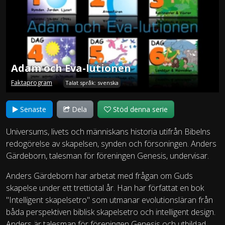
Adam och Eva-lutionen
Faktaprogram
Talat språk: svenska
Senaste
Dela
Stöd denna serie
Universums, livets och människans historia utifrån Bibelns
redogörelse av skapelsen, synden och försoningen. Anders
Gärdeborn, talesman för föreningen Genesis, undervisar.
Anders Gärdeborn har arbetat med frågan om Guds
skapelse under ett trettiotal år. Han har författat en bok
"Intelligent skapelsetro" som utmanar evolutionsläran från
båda perspektiven biblisk skapelsetro och intelligent design.
Anders är talesman för föreningen Genesis och utbildad