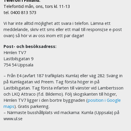
Telefon i Finland:
Telefontid mån, ons, tors kl. 11-13
tel. 0400 813 573
Vi har inte alltid möjlighet att svara i telefon. Lämna ett
meddelande, skriv ett sms eller ett mail till respons(se e-post
ovan) så hör vi av oss inom ett par dagar!
Post- och besöksadress:
Himlen TV7
Lastbilsgatan 9
754 54 Uppsala
– Från E4 (avfart 187 trafikplats Kumla) eller väg 282: Sväng in
på Kumlagatan vid Preem. Tag första höger in på
Lastbilsgatan. Tag första infarten till vänster vid Lambertsson
och LKQ Attraco (f.d. Bildemo). Följ skogskanten till höger,
Himlen TV7 ligger i den bortre byggnaden (
position i Google
maps
). Gratis parkering.
– Närmaste busshållplats vid mackarna: Kumla (Uppsala) på
www.ul.se