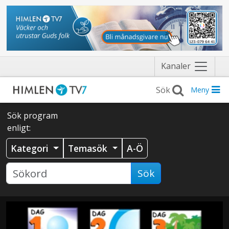
Näytä
Kanaler
valikko
Meny
Sök program
enligt:
Kategori
Temasök
A-Ö
Sök