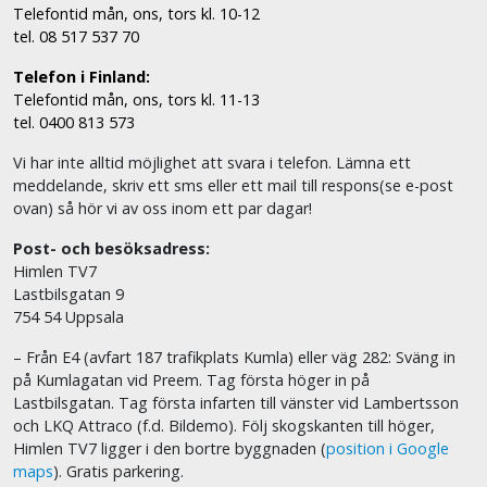
Telefontid mån, ons, tors kl. 10-12
tel. 08 517 537 70
Telefon i Finland:
Telefontid mån, ons, tors kl. 11-13
tel. 0400 813 573
Vi har inte alltid möjlighet att svara i telefon. Lämna ett
meddelande, skriv ett sms eller ett mail till respons(se e-post
ovan) så hör vi av oss inom ett par dagar!
Post- och besöksadress:
Himlen TV7
Lastbilsgatan 9
754 54 Uppsala
– Från E4 (avfart 187 trafikplats Kumla) eller väg 282: Sväng in
på Kumlagatan vid Preem. Tag första höger in på
Lastbilsgatan. Tag första infarten till vänster vid Lambertsson
och LKQ Attraco (f.d. Bildemo). Följ skogskanten till höger,
Himlen TV7 ligger i den bortre byggnaden (
position i Google
maps
). Gratis parkering.