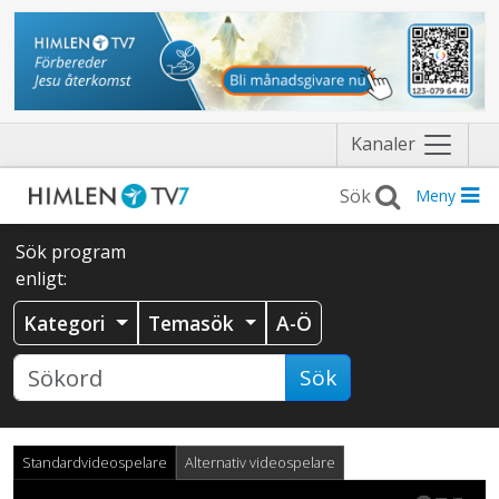
Näytä
Kanaler
valikko
Meny
Sök program
enligt:
Kategori
Temasök
A-Ö
Sök
Standardvideospelare
Alternativ videospelare