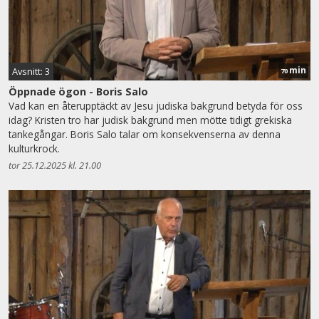
min
Avsnitt: 3
70
Öppnade ögon - Boris Salo
Vad kan en återupptäckt av Jesu judiska bakgrund betyda för oss
idag? Kristen tro har judisk bakgrund men mötte tidigt grekiska
tankegångar. Boris Salo talar om konsekvenserna av denna
kulturkrock.
tor 25.12.2025 kl. 21.00