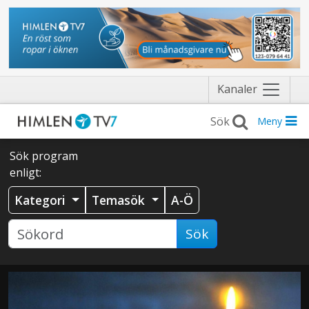
Näytä
Kanaler
valikko
Meny
Sök program
enligt:
Kategori
Temasök
A-Ö
Sök