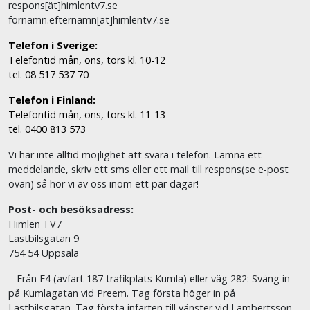
respons[ät]himlentv7.se
fornamn.efternamn[ät]himlentv7.se
Telefon i Sverige:
Telefontid mån, ons, tors kl. 10-12
tel. 08 517 537 70
Telefon i Finland:
Telefontid mån, ons, tors kl. 11-13
tel. 0400 813 573
Vi har inte alltid möjlighet att svara i telefon. Lämna ett
meddelande, skriv ett sms eller ett mail till respons(se e-post
ovan) så hör vi av oss inom ett par dagar!
Post- och besöksadress:
Himlen TV7
Lastbilsgatan 9
754 54 Uppsala
– Från E4 (avfart 187 trafikplats Kumla) eller väg 282: Sväng in
på Kumlagatan vid Preem. Tag första höger in på
Lastbilsgatan. Tag första infarten till vänster vid Lambertsson