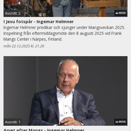
min
Avsnitt: 2
40
I Jesu fotspår - Ingemar Helmner
Ingemar Helmner predikar och sjunger under Mangsveckan 2025.
Inspelning från eftermiddagsmöte den 8 augusti 2025 vid Frank
Mangs Center i Närpes, Finland.
mån 22.12.2025 kl. 21.20
min
Avsnitt: 1
20
Arvet efter Mangs - Ingemar Helmner