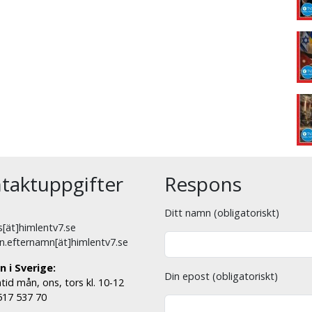
taktuppgifter
Respons
Ditt namn (obligatoriskt)
[ät]himlentv7.se
n.efternamn[ät]himlentv7.se
n i Sverige:
Din epost (obligatoriskt)
tid mån, ons, tors kl. 10-12
 517 537 70