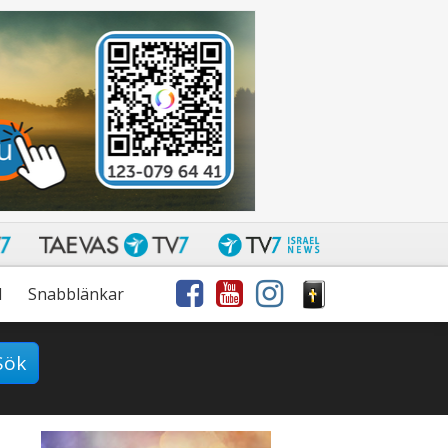
l
Snabblänkar
Sök