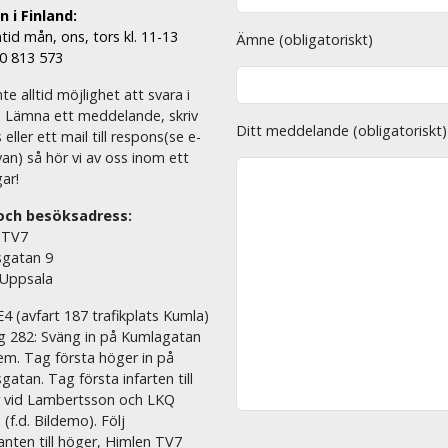
 i Finland:
tid mån, ons, tors kl. 11-13
Ämne (obligatoriskt)
00 813 573
nte alltid möjlighet att svara i
. Lämna ett meddelande, skriv
Ditt meddelande (obligatoriskt)
eller ett mail till respons(se e-
an) så hör vi av oss inom ett
ar!
och besöksadress:
 TV7
sgatan 9
 Uppsala
E4 (avfart 187 trafikplats Kumla)
äg 282: Sväng in på Kumlagatan
em. Tag första höger in på
sgatan. Tag första infarten till
r vid Lambertsson och LKQ
 (f.d. Bildemo). Följ
nten till höger, Himlen TV7