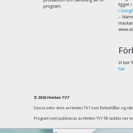
ligger 
program.
i Goog
– Närma
mackar
www.ul
För
Vi ber
här.
© 2026 Himlen TV7
Dessa sidor drivs av Himlen TV7 som förbehåller sig rätten
Program som publiceras av Himlen TV7 får laddas ner enba