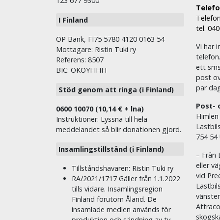
123 677 9300
Telefon
Telefon
I Finland
tel. 04
OP Bank, FI75 5780 4120 0163 54
Vi har i
Mottagare: Ristin Tuki ry
telefon
Referens: 8507
ett sms 
BIC: OKOYFIHH
post ov
par dag
Stöd genom att ringa (i Finland)
Post- 
0600 10070 (10,14 € + lna)
Himlen
Instruktioner: Lyssna till hela
Lastbil
meddelandet så blir donationen gjord.
754 54
Insamlingstillstånd (i Finland)
– Från 
eller v
Tillståndshavaren: Ristin Tuki ry
vid Pre
RA/2021/1717 Gäller från 1.1.2022
Lastbil
tills vidare. Insamlingsregion
vänste
Finland förutom Åland. De
Attraco
insamlade medlen används för
skogska
produktion och sändning av tv-