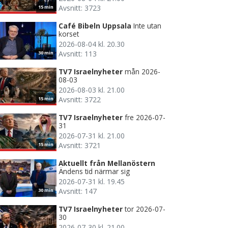
Avsnitt: 3723
15 min
Café Bibeln Uppsala
Inte utan
korset
2026-08-04 kl. 20.30
Avsnitt: 113
30 min
TV7 Israelnyheter
mån 2026-
08-03
2026-08-03 kl. 21.00
Avsnitt: 3722
15 min
TV7 Israelnyheter
fre 2026-07-
31
2026-07-31 kl. 21.00
Avsnitt: 3721
15 min
Aktuellt från Mellanöstern
Ändens tid närmar sig
2026-07-31 kl. 19.45
Avsnitt: 147
30 min
TV7 Israelnyheter
tor 2026-07-
30
2026-07-30 kl. 21.00