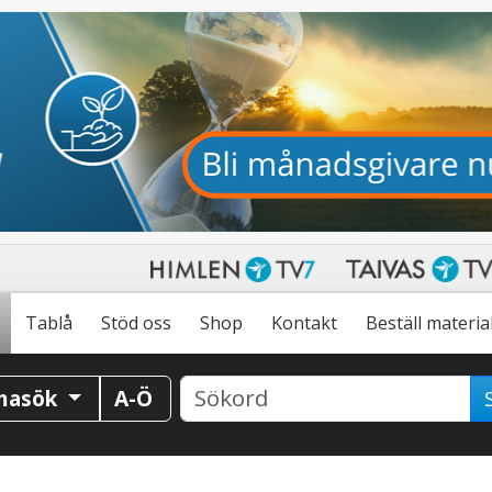
Tablå
Stöd oss
Shop
Kontakt
Beställ materia
masök
A-Ö