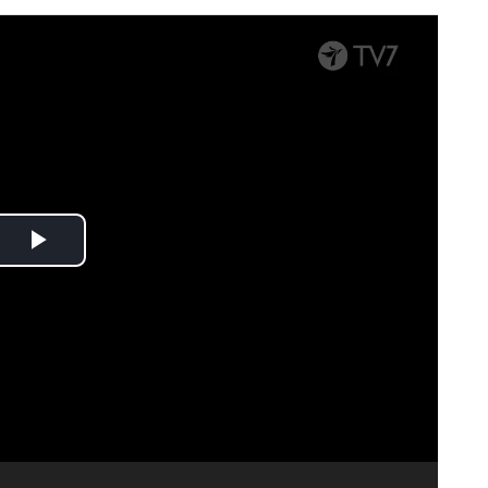
Spela
upp
video