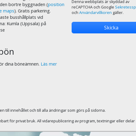
Denna webbplats är skyddad av
i den bortre byggnaden (
position
reCAPTCHA och Google
Sekretessp
le maps
). Gratis parkering.
och
Användarvillkoren
gäller.
ste busshållplats vid
na: Kumla (Uppsala) på
.se
bön
 för dina böneämnen.
Läs mer
 till innehållet och till alla ändringar som görs på sidorna.
rt för privat bruk. All vidarepublicering av program, textningar eller dela