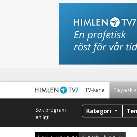
TV-kanal
Play-arkiv
Sök program
Kategori
Te
enligt:
Standardvideospelare
Alternativ videospelare