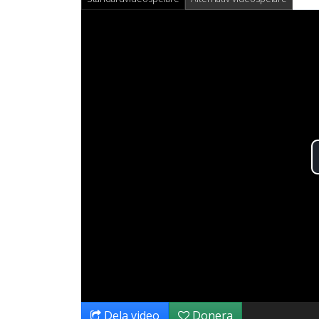
Dela video
Donera