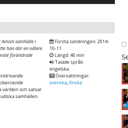
tt Amish-samhälle i
Första sändningen: 2014-
tte han där en odlare
10-11
 möte förändrade
Längd: 40 min
S
Talade språk:
engelska
nstdrivande
Översättningar:
s oberoende
svenska
,
finska
a världen och satsar
 judiska samhällen.