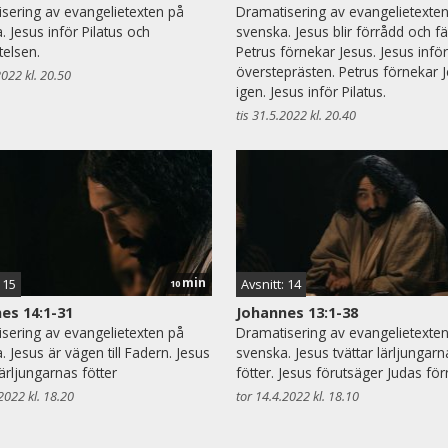
sering av evangelietexten på
Dramatisering av evangelietexte
. Jesus inför Pilatus och
svenska. Jesus blir förrådd och f
telsen.
Petrus förnekar Jesus. Jesus inför
översteprästen. Petrus förnekar 
2022 kl. 20.50
igen. Jesus inför Pilatus.
tis 31.5.2022 kl. 20.40
min
 15
Avsnitt: 14
10
es 14:1-31
Johannes 13:1-38
sering av evangelietexten på
Dramatisering av evangelietexte
. Jesus är vägen till Fadern. Jesus
svenska. Jesus tvättar lärljungarn
lärljungarnas fötter
fötter. Jesus förutsäger Judas för
2022 kl. 18.20
tor 14.4.2022 kl. 18.10