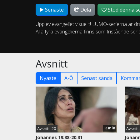
Senaste
Dela
Stöd denna se
Upplev evangeliet visuellt! LUMO-serierna är dr
Alla fyra evangelierna finns som fristående serier 
Avsnitt
Nyaste
A-Ö
Senast sända
Komman
min
Avsnitt: 20
Avsnitt:
10
Johannes 19:38-20:31
Johann