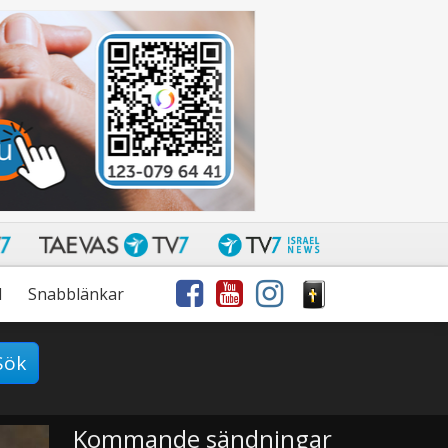
l
Snabblänkar
Sök
Kommande sändningar