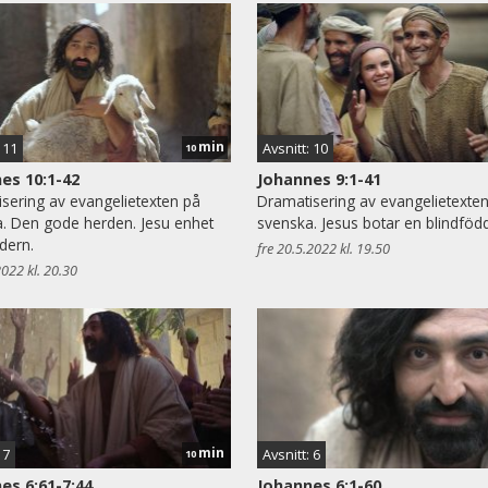
min
 11
Avsnitt: 10
10
es 10:1-42
Johannes 9:1-41
sering av evangelietexten på
Dramatisering av evangelietexte
. Den gode herden. Jesu enhet
svenska. Jesus botar en blindfödd
dern.
fre 20.5.2022 kl. 19.50
2022 kl. 20.30
min
 7
Avsnitt: 6
10
es 6:61-7:44
Johannes 6:1-60