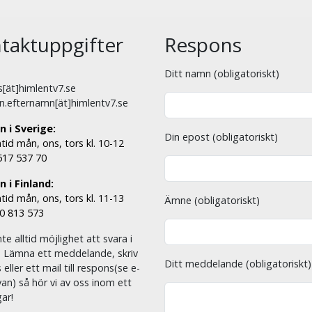
taktuppgifter
Respons
Ditt namn (obligatoriskt)
[ät]himlentv7.se
n.efternamn[ät]himlentv7.se
n i Sverige:
Din epost (obligatoriskt)
tid mån, ons, tors kl. 10-12
 517 537 70
 i Finland:
tid mån, ons, tors kl. 11-13
Ämne (obligatoriskt)
00 813 573
nte alltid möjlighet att svara i
. Lämna ett meddelande, skriv
Ditt meddelande (obligatoriskt)
eller ett mail till respons(se e-
an) så hör vi av oss inom ett
ar!