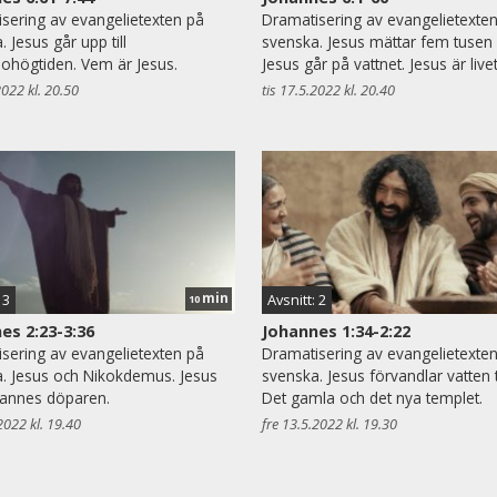
sering av evangelietexten på
Dramatisering av evangelietexte
 Jesus går upp till
svenska. Jesus mättar fem tusen
ohögtiden. Vem är Jesus.
Jesus går på vattnet. Jesus är live
2022 kl. 20.50
tis 17.5.2022 kl. 20.40
min
 3
Avsnitt: 2
10
es 2:23-3:36
Johannes 1:34-2:22
sering av evangelietexten på
Dramatisering av evangelietexte
. Jesus och Nikokdemus. Jesus
svenska. Jesus förvandlar vatten ti
hannes döparen.
Det gamla och det nya templet.
2022 kl. 19.40
fre 13.5.2022 kl. 19.30