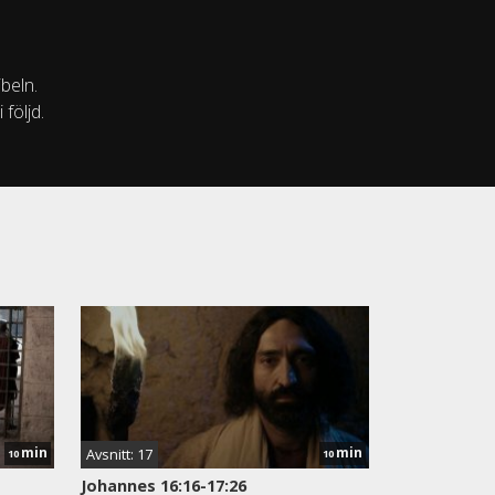
beln.
 följd.
min
min
Avsnitt: 17
10
10
Johannes 16:16-17:26