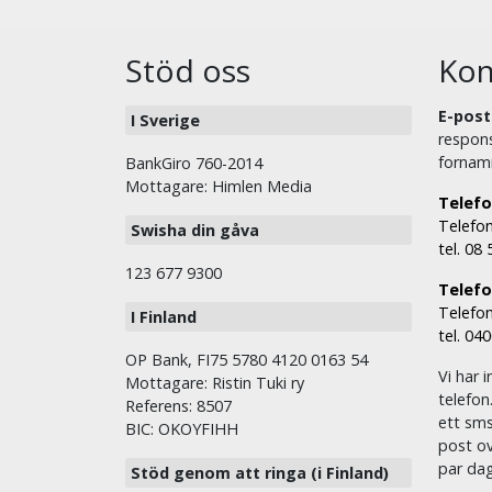
Stöd oss
Kon
E-post
I Sverige
respons
fornam
BankGiro 760-2014
Mottagare: Himlen Media
Telefo
Telefon
Swisha din gåva
tel. 08
123 677 9300
Telefon
Telefon
I Finland
tel. 04
OP Bank, FI75 5780 4120 0163 54
Vi har i
Mottagare: Ristin Tuki ry
telefon
Referens: 8507
ett sms 
BIC: OKOYFIHH
post ov
par dag
Stöd genom att ringa (i Finland)