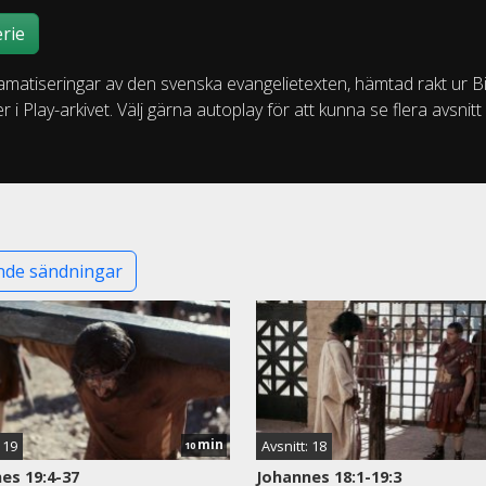
rie
amatiseringar av den svenska evangelietexten, hämtad rakt ur Bi
i Play-arkivet. Välj gärna autoplay för att kunna se flera avsnitt i
de sändningar
min
 19
Avsnitt: 18
10
es 19:4-37
Johannes 18:1-19:3