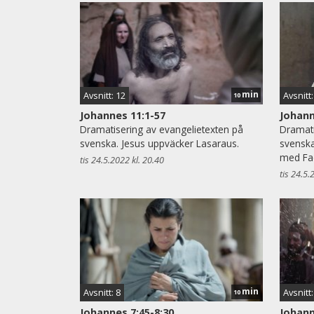
min
Avsnitt: 12
Avsnitt:
10
Johannes 11:1-57
Johann
Dramatisering av evangelietexten på
Dramati
svenska. Jesus uppväcker Lasaraus.
svenska
med Fa
tis 24.5.2022 kl. 20.40
tis 24.5.
min
Avsnitt: 8
Avsnitt:
10
Johannes 7:45-8:30
Johann