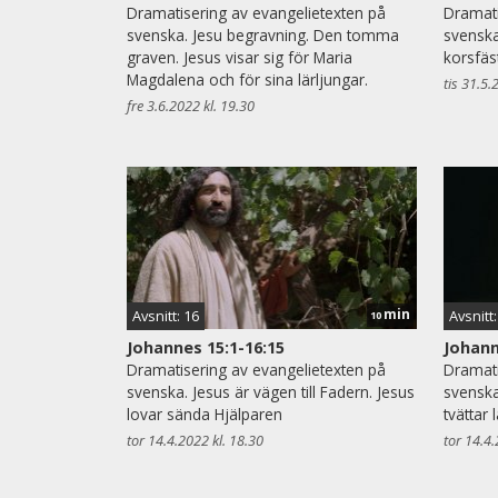
Dramatisering av evangelietexten på
Dramati
svenska. Jesu begravning. Den tomma
svenska
graven. Jesus visar sig för Maria
korsfäs
Magdalena och för sina lärljungar.
tis 31.5.
fre 3.6.2022 kl. 19.30
min
Avsnitt: 16
Avsnitt:
10
Johannes 15:1-16:15
Johann
Dramatisering av evangelietexten på
Dramati
svenska. Jesus är vägen till Fadern. Jesus
svenska
lovar sända Hjälparen
tvättar 
tor 14.4.2022 kl. 18.30
tor 14.4.