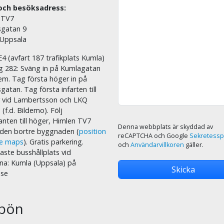
och besöksadress:
 TV7
sgatan 9
 Uppsala
E4 (avfart 187 trafikplats Kumla)
äg 282: Sväng in på Kumlagatan
em. Tag första höger in på
sgatan. Tag första infarten till
r vid Lambertsson och LKQ
 (f.d. Bildemo). Följ
nten till höger, Himlen TV7
Denna webbplats är skyddad av
i den bortre byggnaden (
position
reCAPTCHA och Google
Sekretessp
le maps
). Gratis parkering.
och
Användarvillkoren
gäller.
ste busshållplats vid
na: Kumla (Uppsala) på
.se
bön