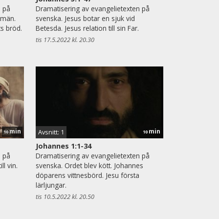
n på
Dramatisering av evangelietexten på
 män.
svenska. Jesus botar en sjuk vid
ts bröd.
Betesda. Jesus relation till sin Far.
tis 17.5.2022 kl. 20.30
min
min
Avsnitt: 1
10
10
Johannes 1:1-34
n på
Dramatisering av evangelietexten på
ll vin.
svenska. Ordet blev kött. Johannes
döparens vittnesbörd. Jesu första
lärljungar.
tis 10.5.2022 kl. 20.50