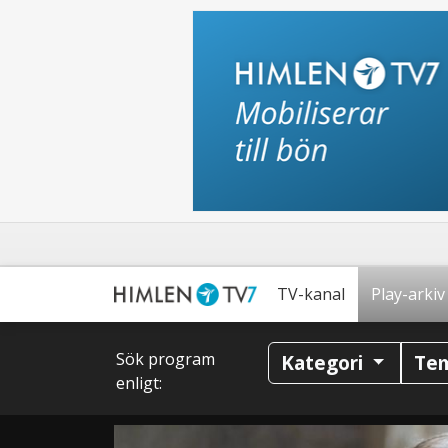
TV-kanal
Play-arkiv
Sök program
Kategori
Te
enligt: