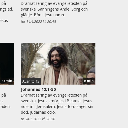
n på
Dramatisering av evangelietexten på
ängslad.
svenska. Sanningens Ande. Sorg och
glädje. Bön i Jesu namn.
Jesus
tor 14.4.2022 kl. 20.45
min
min
Avsnitt: 13
10
10
Johannes 12:1-50
n på
Dramatisering av evangelietexten på
as
svenska. Jesus smörjes i Betania. Jesus
räderi.
rider in i Jerusalem. Jesus förutsäger sin
död. Judarnas otro.
tis 24.5.2022 kl. 20.50