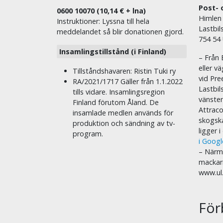
Post- 
0600 10070 (10,14 € + lna)
Himlen
Instruktioner: Lyssna till hela
Lastbil
meddelandet så blir donationen gjord.
754 54
Insamlingstillstånd (i Finland)
– Från 
eller v
Tillståndshavaren: Ristin Tuki ry
vid Pre
RA/2021/1717 Gäller från 1.1.2022
Lastbil
tills vidare. Insamlingsregion
vänste
Finland förutom Åland. De
Attraco
insamlade medlen används för
skogska
produktion och sändning av tv-
ligger 
program.
i Goog
– Närma
mackar
www.ul
För