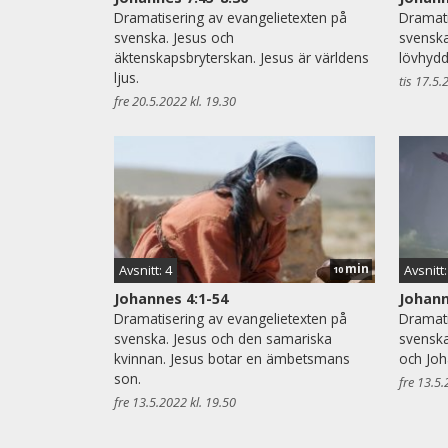
Dramatisering av evangelietexten på
Dramati
svenska. Jesus och
svenska.
äktenskapsbryterskan. Jesus är världens
lövhydd
ljus.
tis 17.5.
fre 20.5.2022 kl. 19.30
min
Avsnitt: 4
Avsnitt:
10
Johannes 4:1-54
Johann
Dramatisering av evangelietexten på
Dramati
svenska. Jesus och den samariska
svenska
kvinnan. Jesus botar en ämbetsmans
och Jo
son.
fre 13.5.
fre 13.5.2022 kl. 19.50