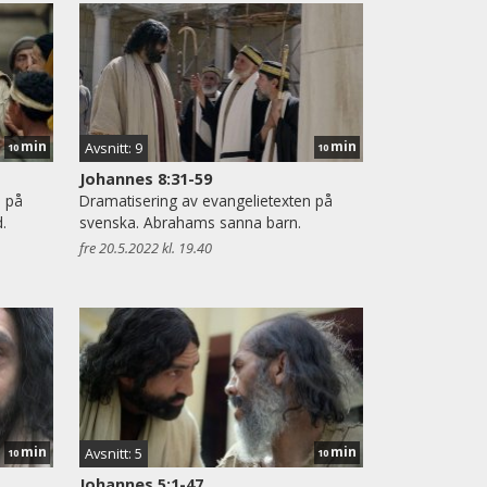
min
min
Avsnitt: 9
10
10
Johannes 8:31-59
n på
Dramatisering av evangelietexten på
.
svenska. Abrahams sanna barn.
fre 20.5.2022 kl. 19.40
min
min
Avsnitt: 5
10
10
Johannes 5:1-47