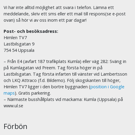
Vi har inte alltid möjlighet att svara i telefon. Lämna ett
meddelande, skriv ett sms eller ett mail till respons(se e-post
ovan) så hör vi av oss inom ett par dagar!
Post- och besöksadress:
Himlen TV7
Lastbilsgatan 9
754 54 Uppsala
– Från E4 (avfart 187 trafikplats Kumla) eller väg 282: Sväng in
på Kumlagatan vid Preem. Tag första höger in på
Lastbilsgatan. Tag första infarten till vänster vid Lambertsson
och LKQ Attraco (f.d. Bildemo). Följ skogskanten till höger,
Himlen TV7 ligger i den bortre byggnaden (
position i Google
maps
). Gratis parkering.
– Närmaste busshållplats vid mackarna: Kumla (Uppsala) på
www.ul.se
Förbön