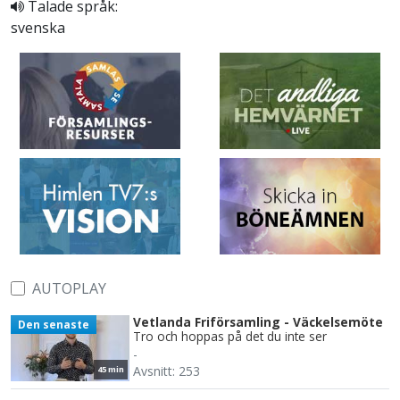
Talade språk:
svenska
AUTOPLAY
Vetlanda Friförsamling - Väckelsemöte
Den senaste
Tro och hoppas på det du inte ser
-
Avsnitt: 253
45 min