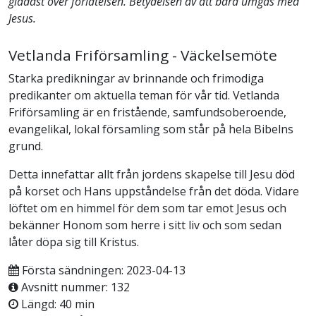
gladast över förlåtelsen. Betydelsen av att bara umgås med
Jesus.
Vetlanda Friförsamling - Väckelsemöte
Starka predikningar av brinnande och frimodiga
predikanter om aktuella teman för vår tid. Vetlanda
Friförsamling är en fristående, samfundsoberoende,
evangelikal, lokal församling som står på hela Bibelns
grund.
Detta innefattar allt från jordens skapelse till Jesu död
på korset och Hans uppståndelse från det döda. Vidare
löftet om en himmel för dem som tar emot Jesus och
bekänner Honom som herre i sitt liv och som sedan
låter döpa sig till Kristus.
Första sändningen: 2023-04-13
Avsnitt nummer: 132
Längd: 40 min