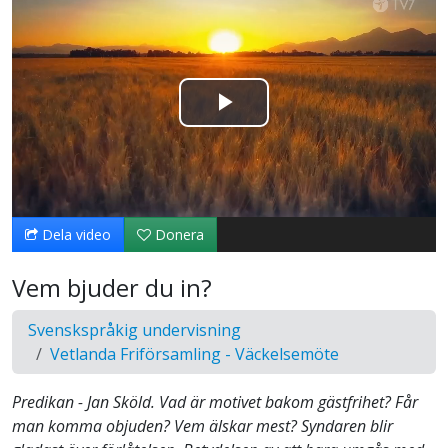
Spela
upp
video
Dela video
Donera
Vem bjuder du in?
Svenskspråkig undervisning
Vetlanda Friförsamling - Väckelsemöte
Predikan - Jan Sköld. Vad är motivet bakom gästfrihet? Får
man komma objuden? Vem älskar mest? Syndaren blir