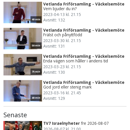
Vetlanda Friförsamling - Väckelsemöte
Vem bjuder du in?
2023-04-13 kl. 21.15
Avsnitt: 132
40 min
Vetlanda Friförsamling - Väckelsemöte
Frälst och pånyttfödd
2023-03-30 kl. 21.15
Avsnitt: 131
50 min
Vetlanda Friförsamling - Väckelsemöte
Enda vägen som håller i ändens tid
2023-03-23 kl. 21.15
Avsnitt: 130
75 min
Vetlanda Friförsamling - Väckelsemöte
God jord eller stenig mark
2023-03-16 kl. 21.45
Avsnitt: 129
40 min
Senaste
TV7 Israelnyheter
fre 2026-08-07
2026-08-07 kl. 21.00