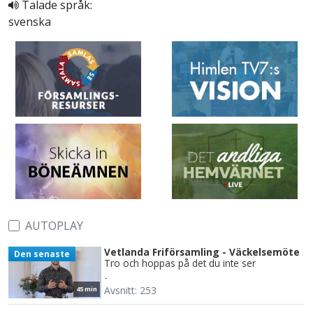
Talade språk:
svenska
AUTOPLAY
Vetlanda Friförsamling - Väckelsemöte
Den senaste
Tro och hoppas på det du inte ser
-
Avsnitt: 253
45 min