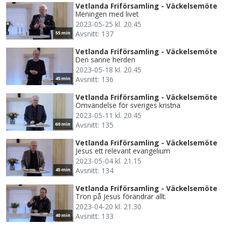
Vetlanda Friförsamling - Väckelsemöte
Meningen med livet
2023-05-25 kl. 20.45
Avsnitt: 137
55 min
Vetlanda Friförsamling - Väckelsemöte
Den sanne herden
2023-05-18 kl. 20.45
Avsnitt: 136
45 min
Vetlanda Friförsamling - Väckelsemöte
Omvändelse för sveriges kristna
2023-05-11 kl. 20.45
Avsnitt: 135
60 min
Vetlanda Friförsamling - Väckelsemöte
Jesus ett relevant evangelium
2023-05-04 kl. 21.15
Avsnitt: 134
45 min
Vetlanda Friförsamling - Väckelsemöte
Tron på Jesus förändrar allt.
2023-04-20 kl. 21.30
Avsnitt: 133
40 min