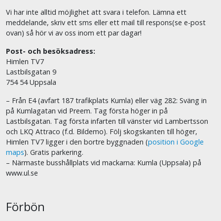
Vi har inte alltid möjlighet att svara i telefon. Lämna ett
meddelande, skriv ett sms eller ett mail till respons(se e-post
ovan) så hör vi av oss inom ett par dagar!
Post- och besöksadress:
Himlen TV7
Lastbilsgatan 9
754 54 Uppsala
– Från E4 (avfart 187 trafikplats Kumla) eller väg 282: Sväng in
på Kumlagatan vid Preem. Tag första höger in på
Lastbilsgatan. Tag första infarten till vänster vid Lambertsson
och LKQ Attraco (f.d. Bildemo). Följ skogskanten till höger,
Himlen TV7 ligger i den bortre byggnaden (
position i Google
maps
). Gratis parkering.
– Närmaste busshållplats vid mackarna: Kumla (Uppsala) på
www.ul.se
Förbön