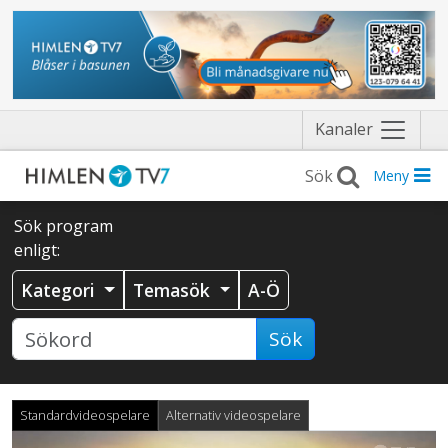
Näytä
Kanaler
valikko
Meny
Sök program
enligt:
Kategori
Temasök
A-Ö
Sök
Standardvideospelare
Alternativ videospelare