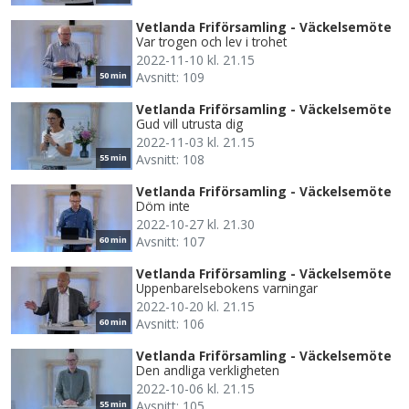
Vetlanda Friförsamling - Väckelsemöte
Var trogen och lev i trohet
2022-11-10 kl. 21.15
Avsnitt: 109
50 min
Vetlanda Friförsamling - Väckelsemöte
Gud vill utrusta dig
2022-11-03 kl. 21.15
Avsnitt: 108
55 min
Vetlanda Friförsamling - Väckelsemöte
Döm inte
2022-10-27 kl. 21.30
Avsnitt: 107
60 min
Vetlanda Friförsamling - Väckelsemöte
Uppenbarelsebokens varningar
2022-10-20 kl. 21.15
Avsnitt: 106
60 min
Vetlanda Friförsamling - Väckelsemöte
Den andliga verkligheten
2022-10-06 kl. 21.15
Avsnitt: 105
55 min