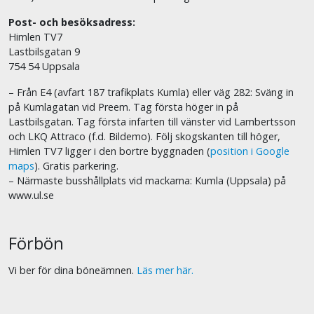
Post- och besöksadress:
Himlen TV7
Lastbilsgatan 9
754 54 Uppsala
– Från E4 (avfart 187 trafikplats Kumla) eller väg 282: Sväng in
på Kumlagatan vid Preem. Tag första höger in på
Lastbilsgatan. Tag första infarten till vänster vid Lambertsson
och LKQ Attraco (f.d. Bildemo). Följ skogskanten till höger,
Himlen TV7 ligger i den bortre byggnaden (
position i Google
maps
). Gratis parkering.
– Närmaste busshållplats vid mackarna: Kumla (Uppsala) på
www.ul.se
Förbön
Vi ber för dina böneämnen.
Läs mer här.