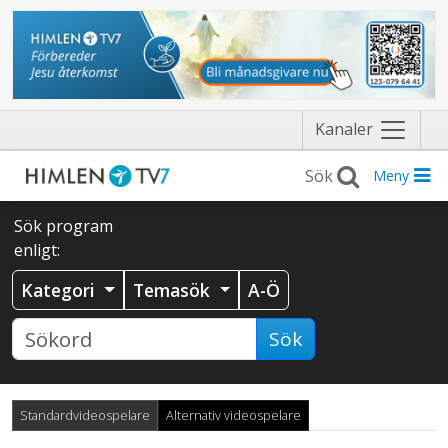
Näytä
Kanaler
valikko
Meny
Sök program
enligt:
Kategori
Temasök
A-Ö
Sök
Standardvideospelare
Alternativ videospelare