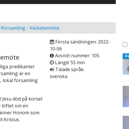
riförsamling - Väckelsemöte
Första sändningen: 2022-
10-06
Avsnitt nummer: 105
lsemöte
D
Längd: 55 min
diga predikanter
Talade språk:
örsamling är en
svenska
 lokal församling
ll Jesu död på korset
 löftet om en
ekänner Honom som
ll Kristus.