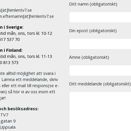
Ditt namn (obligatoriskt)
[ät]himlentv7.se
n.efternamn[ät]himlentv7.se
n i Sverige:
Din epost (obligatoriskt)
tid mån, ons, tors kl. 10-12
 517 537 70
 i Finland:
tid mån, ons, tors kl. 11-13
Ämne (obligatoriskt)
00 813 573
nte alltid möjlighet att svara i
. Lämna ett meddelande, skriv
Ditt meddelande (obligatoriskt)
eller ett mail till respons(se e-
an) så hör vi av oss inom ett
ar!
och besöksadress:
 TV7
sgatan 9
 Uppsala