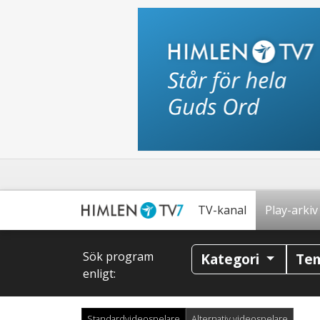
TV-kanal
Play-arkiv
Sök program
Kategori
Te
enligt:
Standardvideospelare
Alternativ videospelare