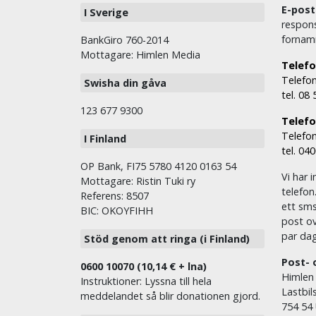
E-post
I Sverige
respons
fornam
BankGiro 760-2014
Mottagare: Himlen Media
Telefo
Telefon
Swisha din gåva
tel. 08
123 677 9300
Telefon
Telefon
I Finland
tel. 04
OP Bank, FI75 5780 4120 0163 54
Vi har i
Mottagare: Ristin Tuki ry
telefon
Referens: 8507
ett sms 
BIC: OKOYFIHH
post ov
par dag
Stöd genom att ringa (i Finland)
Post- 
0600 10070 (10,14 € + lna)
Himlen
Instruktioner: Lyssna till hela
Lastbil
meddelandet så blir donationen gjord.
754 54