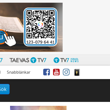
l
Snabblänkar
Sök