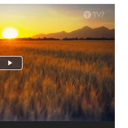
Spela
upp
video