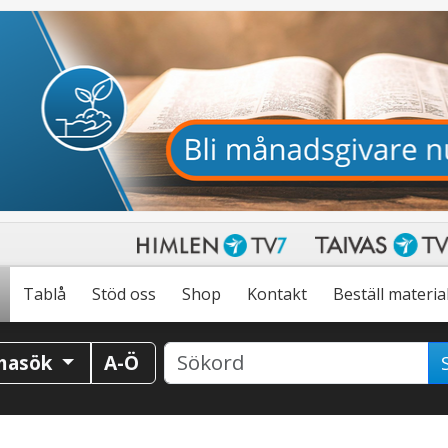
Tablå
Stöd oss
Shop
Kontakt
Beställ materia
masök
A-Ö