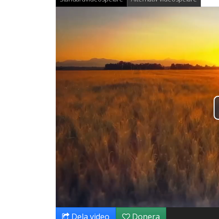
Dela video
Donera