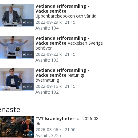
Vetlanda Friförsamling -
Väckelsemöte
Uppenbarelseboken och vår tid
2022-09-29 kl. 21.15
60 min
Avsnitt: 104
Vetlanda Friförsamling -
Väckelsemöte
Väckelsen Sverige
behöver
2022-09-22 kl. 21.15
90 min
Avsnitt: 103
Vetlanda Friförsamling -
Väckelsemöte
Naturligt
övernaturlig
2022-09-15 kl. 21.15
50 min
Avsnitt: 102
enaste
TV7 Israelnyheter
tor 2026-08-
06
2026-08-06 kl. 21.00
Avsnitt: 3725
15 min