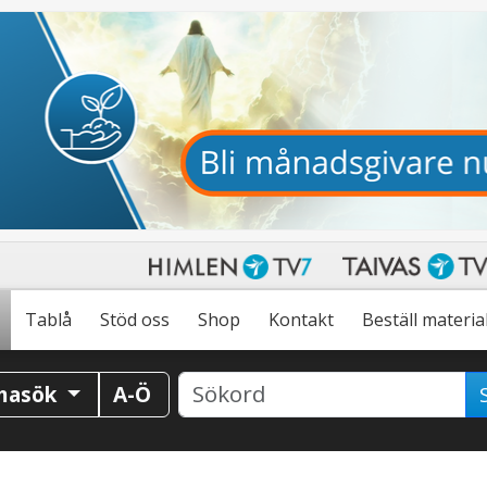
Tablå
Stöd oss
Shop
Kontakt
Beställ materia
masök
A-Ö