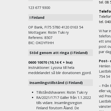
tel. 08
123 677 9300
Telefon
Telefon
I Finland
tel. 04
OP Bank, FI75 5780 4120 0163 54
Vi har i
Mottagare: Ristin Tuki ry
telefon
Referens: 8507
ett sms 
BIC: OKOYFIHH
post ov
par dag
Stöd genom att ringa (i Finland)
Post- 
0600 10070 (10,14 € + lna)
Himlen
Instruktioner: Lyssna till hela
Lastbil
meddelandet så blir donationen gjord.
754 54
Insamlingstillstånd (i Finland)
– Från 
eller v
Tillståndshavaren: Ristin Tuki ry
vid Pre
RA/2021/1717 Gäller från 1.1.2022
Lastbil
tills vidare. Insamlingsregion
vänste
Finland förutom Åland. De