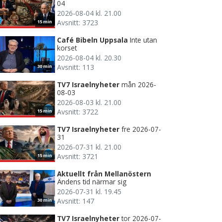
04
2026-08-04 kl. 21.00
Avsnitt: 3723
15 min
Café Bibeln Uppsala
Inte utan
korset
2026-08-04 kl. 20.30
Avsnitt: 113
30 min
TV7 Israelnyheter
mån 2026-
08-03
2026-08-03 kl. 21.00
Avsnitt: 3722
15 min
TV7 Israelnyheter
fre 2026-07-
31
2026-07-31 kl. 21.00
Avsnitt: 3721
15 min
Aktuellt från Mellanöstern
Ändens tid närmar sig
2026-07-31 kl. 19.45
Avsnitt: 147
30 min
TV7 Israelnyheter
tor 2026-07-