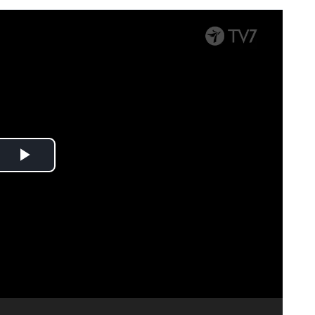
Spela
upp
video