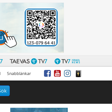
l
Snabblänkar
Sök