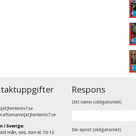
taktuppgifter
Respons
Ditt namn (obligatoriskt)
[ät]himlentv7.se
n.efternamn[ät]himlentv7.se
n i Sverige:
Din epost (obligatoriskt)
tid mån, ons, tors kl. 10-12