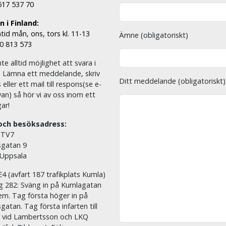
 517 537 70
 i Finland:
tid mån, ons, tors kl. 11-13
Ämne (obligatoriskt)
00 813 573
nte alltid möjlighet att svara i
. Lämna ett meddelande, skriv
Ditt meddelande (obligatoriskt)
eller ett mail till respons(se e-
an) så hör vi av oss inom ett
ar!
och besöksadress:
 TV7
sgatan 9
 Uppsala
E4 (avfart 187 trafikplats Kumla)
äg 282: Sväng in på Kumlagatan
em. Tag första höger in på
sgatan. Tag första infarten till
r vid Lambertsson och LKQ