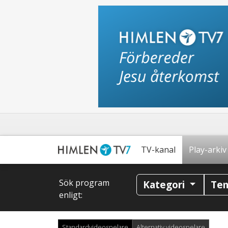
TV-kanal
Play-arkiv
Sök program
Kategori
Te
enligt:
Standardvideospelare
Alternativ videospelare