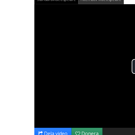
Dela video
Donera