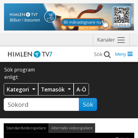
Näytä
Kanaler
valikko
Meny
Sök program
enligt:
Kategori
Temasök
A-Ö
Sök
Standardvideospelare
Alternativ videospelare