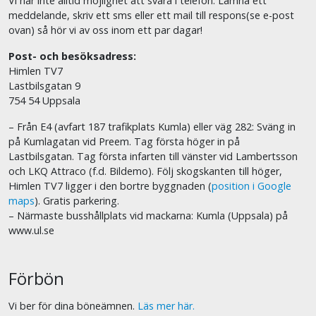
Vi har inte alltid möjlighet att svara i telefon. Lämna ett
meddelande, skriv ett sms eller ett mail till respons(se e-post
ovan) så hör vi av oss inom ett par dagar!
Post- och besöksadress:
Himlen TV7
Lastbilsgatan 9
754 54 Uppsala
– Från E4 (avfart 187 trafikplats Kumla) eller väg 282: Sväng in
på Kumlagatan vid Preem. Tag första höger in på
Lastbilsgatan. Tag första infarten till vänster vid Lambertsson
och LKQ Attraco (f.d. Bildemo). Följ skogskanten till höger,
Himlen TV7 ligger i den bortre byggnaden (
position i Google
maps
). Gratis parkering.
– Närmaste busshållplats vid mackarna: Kumla (Uppsala) på
www.ul.se
Förbön
Vi ber för dina böneämnen.
Läs mer här.