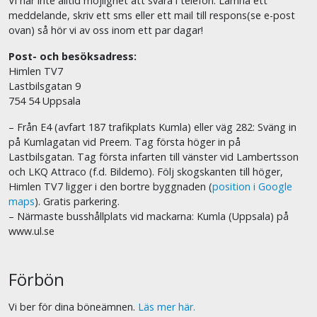
Vi har inte alltid möjlighet att svara i telefon. Lämna ett
meddelande, skriv ett sms eller ett mail till respons(se e-post
ovan) så hör vi av oss inom ett par dagar!
Post- och besöksadress:
Himlen TV7
Lastbilsgatan 9
754 54 Uppsala
– Från E4 (avfart 187 trafikplats Kumla) eller väg 282: Sväng in
på Kumlagatan vid Preem. Tag första höger in på
Lastbilsgatan. Tag första infarten till vänster vid Lambertsson
och LKQ Attraco (f.d. Bildemo). Följ skogskanten till höger,
Himlen TV7 ligger i den bortre byggnaden (
position i Google
maps
). Gratis parkering.
– Närmaste busshållplats vid mackarna: Kumla (Uppsala) på
www.ul.se
Förbön
Vi ber för dina böneämnen.
Läs mer här.