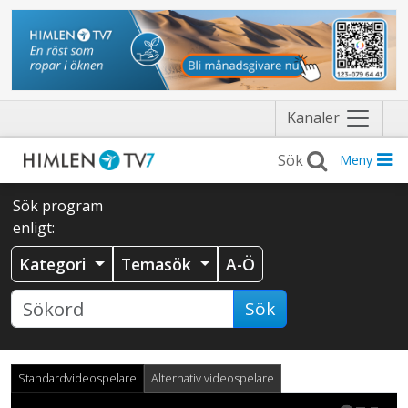
Näytä
Kanaler
valikko
Meny
Sök program
enligt:
Kategori
Temasök
A-Ö
Sök
Standardvideospelare
Alternativ videospelare