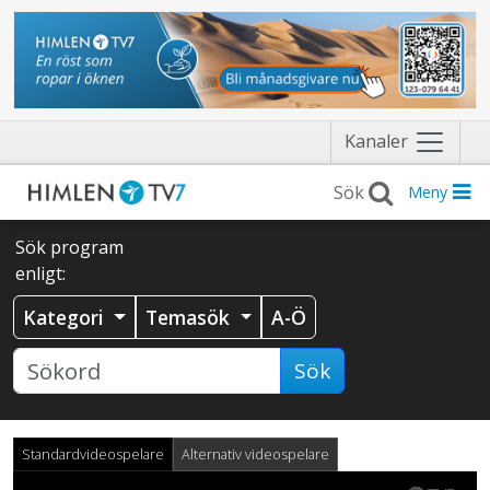
Näytä
Kanaler
valikko
Meny
Sök program
enligt:
Kategori
Temasök
A-Ö
Sök
Standardvideospelare
Alternativ videospelare