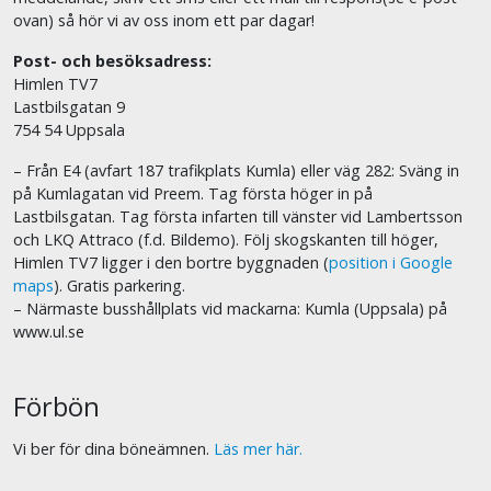
ovan) så hör vi av oss inom ett par dagar!
Post- och besöksadress:
Himlen TV7
Lastbilsgatan 9
754 54 Uppsala
– Från E4 (avfart 187 trafikplats Kumla) eller väg 282: Sväng in
på Kumlagatan vid Preem. Tag första höger in på
Lastbilsgatan. Tag första infarten till vänster vid Lambertsson
och LKQ Attraco (f.d. Bildemo). Följ skogskanten till höger,
Himlen TV7 ligger i den bortre byggnaden (
position i Google
maps
). Gratis parkering.
– Närmaste busshållplats vid mackarna: Kumla (Uppsala) på
www.ul.se
Förbön
Vi ber för dina böneämnen.
Läs mer här.