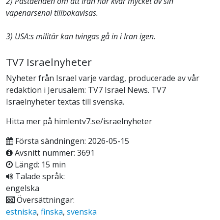
2) Påståenden om att Iran har kvar mycket av sin
vapenarsenal tillbakavisas.
3) USA:s militär kan tvingas gå in i Iran igen.
TV7 Israelnyheter
Nyheter från Israel varje vardag, producerade av vår
redaktion i Jerusalem: TV7 Israel News. TV7
Israelnyheter textas till svenska.
Hitta mer på himlentv7.se/israelnyheter
Första sändningen: 2026-05-15
Avsnitt nummer: 3691
Längd: 15 min
Talade språk:
engelska
Översättningar:
estniska
,
finska
,
svenska