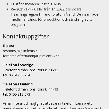
Tillståndshavaren: Ristin Tuki ry
RA/2021/1717 Gäller från 1.1.2022 tills vidare.
Insamlingsregion Finland förutom Åland. De insamlade
medlen används för produktion och sändning av tv-
program.
Kontaktuppgifter
E-post
respons[ät]himlentv7.se
fornamn.efternamn[ät]himlentv7.se
Telefon i Sverige:
Telefontid mån, ons, tors kl. 10-12
tel. 08 517 537 70
Telefon i Finland:
Telefontid mån, ons, tors kl. 11-13
tel. 0400 813 573
Vi har inte alltid möjlighet att svara i telefon. Lämna ett
meddelande, skriv ett sms eller ett mail till respons(se e-post