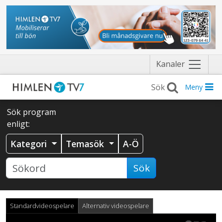
Näytä
Kanaler
valikko
Meny
Sök program
enligt:
Kategori
Temasök
A-Ö
Sök
Standardvideospelare
Alternativ videospelare