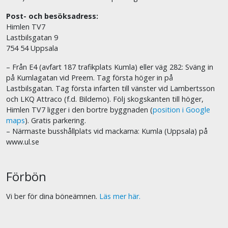
Post- och besöksadress:
Himlen TV7
Lastbilsgatan 9
754 54 Uppsala
– Från E4 (avfart 187 trafikplats Kumla) eller väg 282: Sväng in
på Kumlagatan vid Preem. Tag första höger in på
Lastbilsgatan. Tag första infarten till vänster vid Lambertsson
och LKQ Attraco (f.d. Bildemo). Följ skogskanten till höger,
Himlen TV7 ligger i den bortre byggnaden (
position i Google
maps
). Gratis parkering.
– Närmaste busshållplats vid mackarna: Kumla (Uppsala) på
www.ul.se
Förbön
Vi ber för dina böneämnen.
Läs mer här.