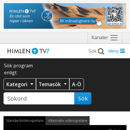
Näytä
Kanaler
valikko
Meny
Sök program
enligt:
Kategori
Temasök
A-Ö
Sök
Standardvideospelare
Alternativ videospelare