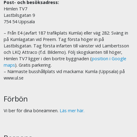
Post- och besöksadress:
Himlen TV7
Lastbilsgatan 9
754 54 Uppsala
– Från E4 (avfart 187 trafikplats Kumla) eller väg 282: Sväng in
på Kumlagatan vid Preem. Tag första höger in på
Lastbilsgatan. Tag första infarten till vänster vid Lambertsson
och LKQ Attraco (f.d. Bildemo). Följ skogskanten till höger,
Himlen TV7 ligger i den bortre byggnaden (
position i Google
maps
). Gratis parkering.
– Närmaste busshållplats vid mackarna: Kumla (Uppsala) på
www.ul.se
Förbön
Vi ber för dina böneämnen.
Läs mer här.