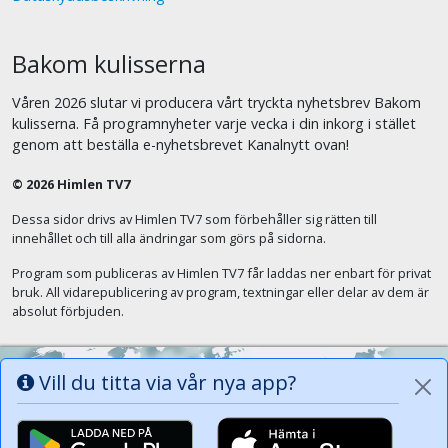
Bakom kulisserna
Våren 2026 slutar vi producera vårt tryckta nyhetsbrev Bakom
kulisserna. Få programnyheter varje vecka i din inkorg i stället
genom att beställa e-nyhetsbrevet Kanalnytt ovan!
© 2026 Himlen TV7
Dessa sidor drivs av Himlen TV7 som förbehåller sig rätten till
innehållet och till alla ändringar som görs på sidorna.
Program som publiceras av Himlen TV7 får laddas ner enbart för privat
bruk. All vidarepublicering av program, textningar eller delar av dem är
absolut förbjuden.
Vill du titta via vår nya app?
Alla tungor ska bekänna att Jesus Kristus
är Herren, Gud Fadern till ära. (Fil 2:11)