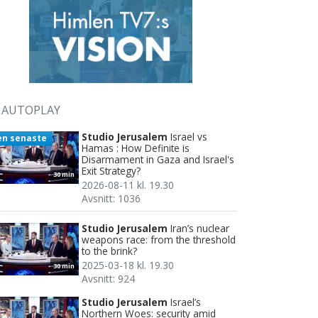
AUTOPLAY
Studio Jerusalem
Israel vs
en senaste
Hamas : How Definite is
Disarmament in Gaza and Israel's
Exit Strategy?
30 min
2026-08-11 kl. 19.30
Avsnitt: 1036
Studio Jerusalem
Iran’s nuclear
weapons race: from the threshold
to the brink?
2025-03-18 kl. 19.30
30 min
Avsnitt: 924
Studio Jerusalem
Israel’s
Northern Woes: security amid