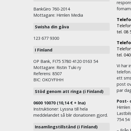
respons
fornam
BankGiro 760-2014
Mottagare: Himlen Media
Telefo
Telefon
Swisha din gåva
tel. 08
123 677 9300
Telefon
Telefon
I Finland
tel. 04
OP Bank, FI75 5780 4120 0163 54
Vi har i
Mottagare: Ristin Tuki ry
telefon
Referens: 8507
ett sms 
BIC: OKOYFIHH
post ov
par dag
Stöd genom att ringa (i Finland)
Post- 
0600 10070 (10,14 € + lna)
Himlen
Instruktioner: Lyssna till hela
Lastbil
meddelandet så blir donationen gjord.
754 54
Insamlingstillstånd (i Finland)
– Från 