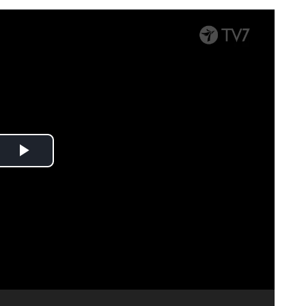
Spela
upp
video