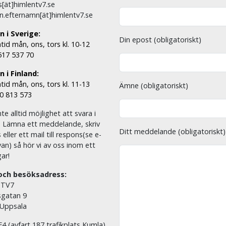
[ät]himlentv7.se
n.efternamn[ät]himlentv7.se
n i Sverige:
Din epost (obligatoriskt)
tid mån, ons, tors kl. 10-12
 517 537 70
 i Finland:
tid mån, ons, tors kl. 11-13
Ämne (obligatoriskt)
00 813 573
nte alltid möjlighet att svara i
. Lämna ett meddelande, skriv
Ditt meddelande (obligatoriskt)
eller ett mail till respons(se e-
an) så hör vi av oss inom ett
ar!
och besöksadress:
 TV7
sgatan 9
 Uppsala
E4 (avfart 187 trafikplats Kumla)