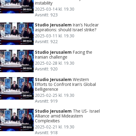
instability
2025-03-14 kl. 19.30
30 min
Avsnitt: 923
Studio Jerusalem
Iran’s Nuclear
aspirations: should Israel strike?
2025-03-11 kl. 19.30
Avsnitt: 922
30 min
Studio Jerusalem
Facing the
Iranian challenge
2025-02-28 kl. 19.30
Avsnitt: 920
30 min
Studio Jerusalem
Western
Efforts to Confront Iran’s Global
Belligerence
2025-02-25 kl. 19.30
30 min
Avsnitt: 919
Studio Jerusalem
The US- Israel
Alliance amid Mideastern
Complexities
2025-02-21 kl. 19.30
30 min
Avsnitt: 918