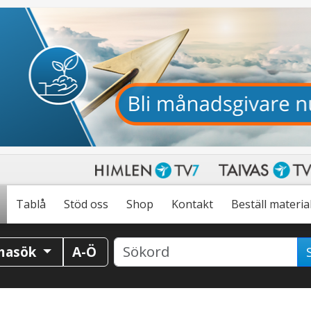
Tablå
Stöd oss
Shop
Kontakt
Beställ materia
masök
A-Ö