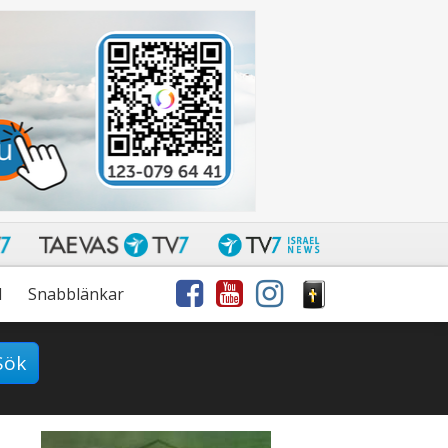
l
Snabblänkar
Sök