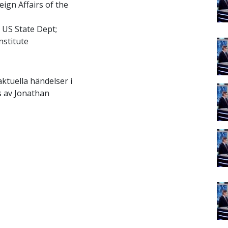
eign Affairs of the
e US State Dept;
nstitute
aktuella händelser i
s av Jonathan