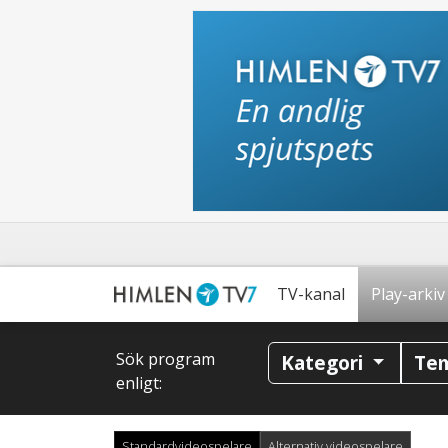
TV-kanal
Play-arkiv
Sök program
Kategori
Te
enligt:
Standardvideospelare
Alternativ videospelare