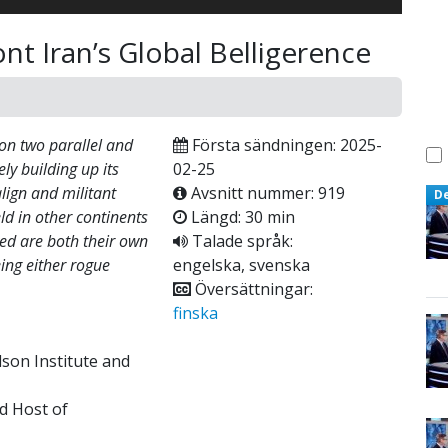
nt Iran’s Global Belligerence
 on two parallel and
Första sändningen: 2025-
ly building up its
02-25
lign and militant
Avsnitt nummer: 919
D
ield in other continents
Längd: 30 min
ved are both their own
Talade språk:
eing either rogue
engelska, svenska
Översättningar:
finska
dson Institute and
nd Host of