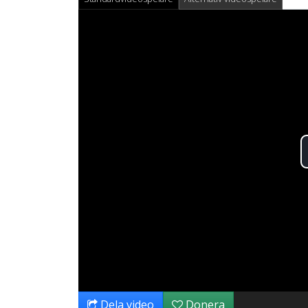
Dela video
Donera