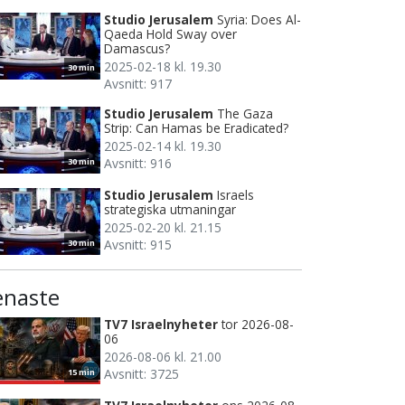
Studio Jerusalem
Syria: Does Al-
Qaeda Hold Sway over
Damascus?
2025-02-18 kl. 19.30
30 min
Avsnitt: 917
Studio Jerusalem
The Gaza
Strip: Can Hamas be Eradicated?
2025-02-14 kl. 19.30
Avsnitt: 916
30 min
Studio Jerusalem
Israels
strategiska utmaningar
2025-02-20 kl. 21.15
Avsnitt: 915
30 min
enaste
TV7 Israelnyheter
tor 2026-08-
06
2026-08-06 kl. 21.00
Avsnitt: 3725
15 min