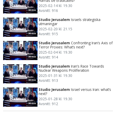
Hamas be Eradicated?
2025-02-14 kl. 19.30
Avsnitt: 916
30 min
Studio Jerusalem
Israels strategiska
utmaningar
2025-02-20 kl. 21.15
Avsnitt: 915
30 min
Studio Jerusalem
Confronting Iran’s Axis of
Terror Proxies: What’s next?
2025-02-04 kl. 19.30
Avsnitt: 914
30 min
Studio Jerusalem
Iran’s Race Towards
Nuclear Weapons Proliferation
2025-01-31 kl. 19.30
Avsnitt: 913
30 min
Studio Jerusalem
Israel versus Iran: what’s
next?
2025-01-28 kl. 19.30
Avsnitt: 912
30 min