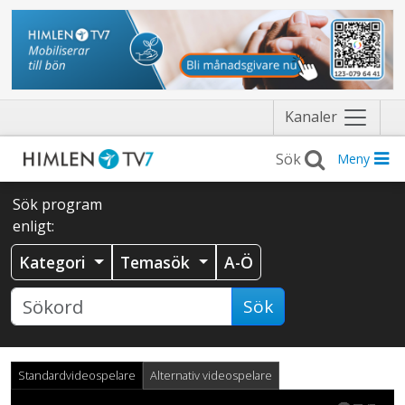
Näytä
Kanaler
valikko
Meny
Sök program
enligt:
Kategori
Temasök
A-Ö
Sök
Standardvideospelare
Alternativ videospelare