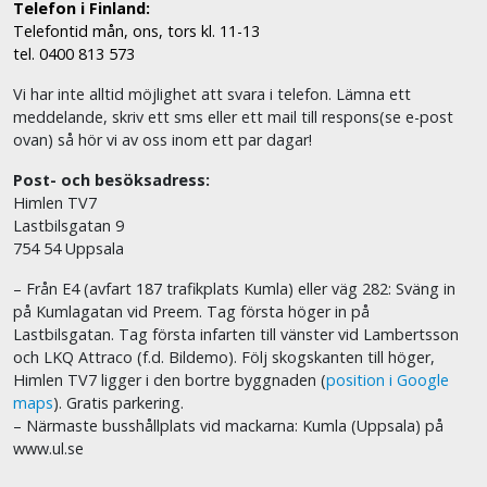
Telefon i Finland:
Telefontid mån, ons, tors kl. 11-13
tel. 0400 813 573
Vi har inte alltid möjlighet att svara i telefon. Lämna ett
meddelande, skriv ett sms eller ett mail till respons(se e-post
ovan) så hör vi av oss inom ett par dagar!
Post- och besöksadress:
Himlen TV7
Lastbilsgatan 9
754 54 Uppsala
– Från E4 (avfart 187 trafikplats Kumla) eller väg 282: Sväng in
på Kumlagatan vid Preem. Tag första höger in på
Lastbilsgatan. Tag första infarten till vänster vid Lambertsson
och LKQ Attraco (f.d. Bildemo). Följ skogskanten till höger,
Himlen TV7 ligger i den bortre byggnaden (
position i Google
maps
). Gratis parkering.
– Närmaste busshållplats vid mackarna: Kumla (Uppsala) på
www.ul.se