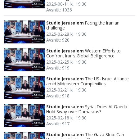
2026-08-11 kl. 19.30
30 min
Avsnitt: 1036
Studio Jerusalem
Facing the Iranian
challenge
2025-02-28 kl. 19.30
Avsnitt: 920
30 min
Studio Jerusalem
Western Efforts to
Confront Iran’s Global Belligerence
2025-02-25 kl. 19.30
Avsnitt: 919
30 min
Studio Jerusalem
The US- Israel Alliance
amid Mideastern Complexities
2025-02-21 kl. 19.30
Avsnitt: 918
30 min
Studio Jerusalem
Syria: Does Al-Qaeda
Hold Sway over Damascus?
2025-02-18 kl. 19.30
Avsnitt: 917
30 min
Studio Jerusalem
The Gaza Strip: Can