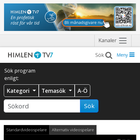
Näytä
Kanaler
valikko
Meny
Sök program
enligt:
Kategori
Temasök
A-Ö
Sök
Standardvideospelare
Alternativ videospelare