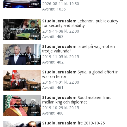
2026-08-11 kl. 19.30
30 min
Avsnitt: 1036
Studio Jerusalem
Lebanon, public outcry
for security and stability
2019-11-08 kl. 22.00
Avsnitt: 463
30 min
Studio Jerusalem
Israel på väg mot en
tredje valrunda?
2019-11-05 kl. 20.15
Avsnitt: 462
30 min
Studio Jerusalem
Syria, a global effort in
war on terror
2019-11-01 kl. 22.00
Avsnitt: 461
30 min
Studio Jerusalem
Saudiarabien–Iran:
mellan krig och diplomati
2019-10-29 kl. 20.15
Avsnitt: 460
30 min
Studio Jerusalem
fre 2019-10-25