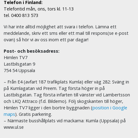
Telefon i Finland:
Telefontid mån, ons, tors kl. 11-13
tel. 0400 813 573
Vi har inte alltid möjlighet att svara i telefon. Lämna ett
meddelande, skriv ett sms eller ett mail till respons(se e-post
ovan) så hör vi av oss inom ett par dagar!
Post- och besöksadress:
Himlen TV7
Lastbilsgatan 9
754 54 Uppsala
– Från E4 (avfart 187 trafikplats Kumla) eller väg 282: Sväng in
på Kumlagatan vid Preem. Tag första höger in på
Lastbilsgatan. Tag första infarten till vänster vid Lambertsson
och LKQ Attraco (f.d. Bildemo). Följ skogskanten till höger,
Himlen TV7 ligger i den bortre byggnaden (
position i Google
maps
). Gratis parkering.
– Närmaste busshållplats vid mackarna: Kumla (Uppsala) på
www.ul.se