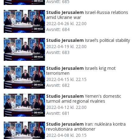
Avsnitt: 685
30 min
Studio Jerusalem
Israel-Russia relations
amid Ukraine war
2022-04-26 kl. 22.00
Avsnitt: 684
30 min
Studio Jerusalem
Israel’s political stability
2022-04-19 kl. 22.00
Avsnitt: 683
30 min
Studio Jerusalem
Israels krig mot
terrorismen
2022-04-15 kl. 22.15
Avsnitt: 682
30 min
Studio Jerusalem
Yemen's domestic
turmoil amid regional rivalries
2022-04-12 kl. 22.00
Avsnitt: 681
30 min
Studio Jerusalem
Iran: nukleära kontra
revolutionära ambitioner
2022-04-08 kl. 20.15