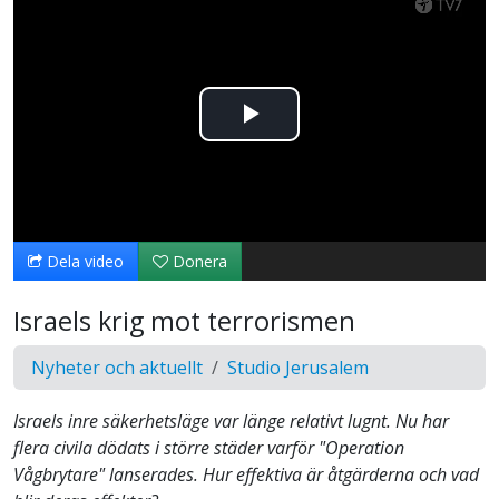
Spela
upp
video
Dela video
Donera
Israels krig mot terrorismen
Nyheter och aktuellt
Studio Jerusalem
Israels inre säkerhetsläge var länge relativt lugnt. Nu har
flera civila dödats i större städer varför "Operation
Vågbrytare" lanserades. Hur effektiva är åtgärderna och vad