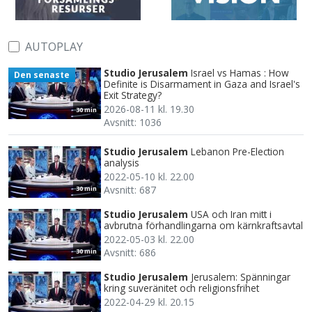
AUTOPLAY
Studio Jerusalem
Israel vs Hamas : How
Den senaste
Definite is Disarmament in Gaza and Israel's
Exit Strategy?
2026-08-11 kl. 19.30
30 min
Avsnitt: 1036
Studio Jerusalem
Lebanon Pre-Election
analysis
2022-05-10 kl. 22.00
Avsnitt: 687
30 min
Studio Jerusalem
USA och Iran mitt i
avbrutna förhandlingarna om kärnkraftsavtal
2022-05-03 kl. 22.00
Avsnitt: 686
30 min
Studio Jerusalem
Jerusalem: Spänningar
kring suveränitet och religionsfrihet
2022-04-29 kl. 20.15