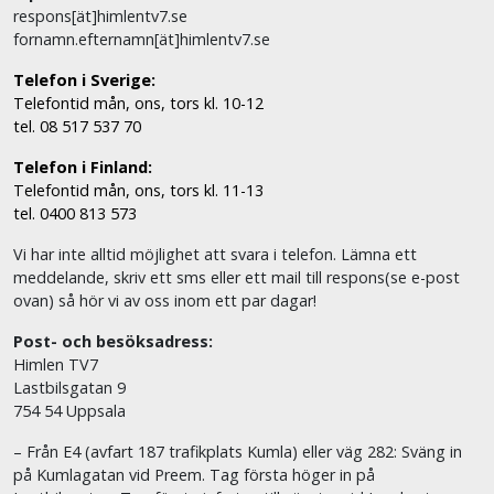
respons[ät]himlentv7.se
fornamn.efternamn[ät]himlentv7.se
Telefon i Sverige:
Telefontid mån, ons, tors kl. 10-12
tel. 08 517 537 70
Telefon i Finland:
Telefontid mån, ons, tors kl. 11-13
tel. 0400 813 573
Vi har inte alltid möjlighet att svara i telefon. Lämna ett
meddelande, skriv ett sms eller ett mail till respons(se e-post
ovan) så hör vi av oss inom ett par dagar!
Post- och besöksadress:
Himlen TV7
Lastbilsgatan 9
754 54 Uppsala
– Från E4 (avfart 187 trafikplats Kumla) eller väg 282: Sväng in
på Kumlagatan vid Preem. Tag första höger in på