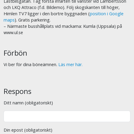
Lastbilsgatan. Tag första infarten till vänster vid Lambertsson
och LKQ Attraco (f.d. Bildemo). Följ skogskanten till höger,
Himlen TV7 ligger i den bortre byggnaden (
position i Google
maps
). Gratis parkering.
– Närmaste busshållplats vid mackarna: Kumla (Uppsala) på
www.ul.se
Förbön
Vi ber för dina böneämnen.
Läs mer här.
Respons
Ditt namn (obligatoriskt)
Din epost (obligatoriskt)