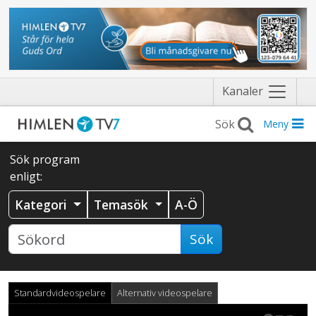
Näytä
Kanaler
valikko
Meny
Sök program
enligt:
Kategori
Temasök
A-Ö
Sök
Standardvideospelare
Alternativ videospelare