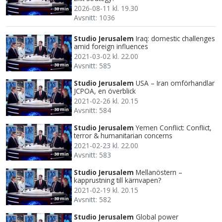
2026-08-11 kl. 19.30
30 min
Avsnitt: 1036
Studio Jerusalem
Iraq: domestic challenges
amid foreign influences
2021-03-02 kl. 22.00
Avsnitt: 585
30 min
Studio Jerusalem
USA – Iran omförhandlar
JCPOA, en överblick
2021-02-26 kl. 20.15
Avsnitt: 584
30 min
Studio Jerusalem
Yemen Conflict: Conflict,
terror & humanitarian concerns
2021-02-23 kl. 22.00
Avsnitt: 583
30 min
Studio Jerusalem
Mellanöstern –
kapprustning till kärnvapen?
2021-02-19 kl. 20.15
Avsnitt: 582
30 min
Studio Jerusalem
Global power