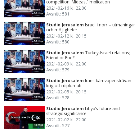
competition: Mideast’ implication
2021-02-16 kl. 22.00
Avsnitt: 581
30 min
Studio Jerusalem
Israel i norr – utmaningar
och möjligheter
2021-02-12 kl. 20.15
Avsnitt: 580
30 min
Studio Jerusalem
Turkey-Israel relations;
Friend or Foe?
2021-02-09 kl. 22.00
Avsnitt: 579
30 min
Studio Jerusalem
Irans kärnvapensträvan -
krig och diplomati
2021-02-05 kl. 20.15
Avsnitt: 578
30 min
Studio Jerusalem
Libya’s future and
strategic significance
2021-02-02 kl. 22.00
Avsnitt: 577
30 min