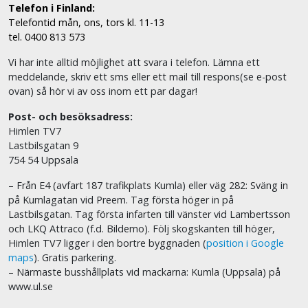
Telefon i Finland:
Telefontid mån, ons, tors kl. 11-13
tel. 0400 813 573
Vi har inte alltid möjlighet att svara i telefon. Lämna ett
meddelande, skriv ett sms eller ett mail till respons(se e-post
ovan) så hör vi av oss inom ett par dagar!
Post- och besöksadress:
Himlen TV7
Lastbilsgatan 9
754 54 Uppsala
– Från E4 (avfart 187 trafikplats Kumla) eller väg 282: Sväng in
på Kumlagatan vid Preem. Tag första höger in på
Lastbilsgatan. Tag första infarten till vänster vid Lambertsson
och LKQ Attraco (f.d. Bildemo). Följ skogskanten till höger,
Himlen TV7 ligger i den bortre byggnaden (
position i Google
maps
). Gratis parkering.
– Närmaste busshållplats vid mackarna: Kumla (Uppsala) på
www.ul.se