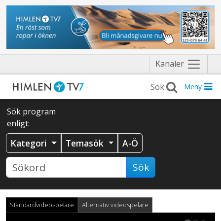
Näytä
Kanaler
valikko
Meny
Sök program
enligt:
Kategori
Temasök
A-Ö
Sök
Standardvideospelare
Alternativ videospelare