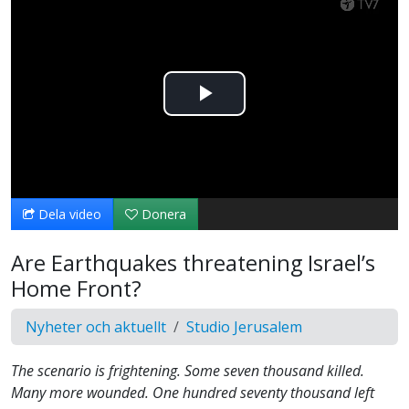
Spela
upp
video
Dela video
Donera
Are Earthquakes threatening Israel’s
Home Front?
Nyheter och aktuellt
Studio Jerusalem
The scenario is frightening. Some seven thousand killed.
Many more wounded. One hundred seventy thousand left