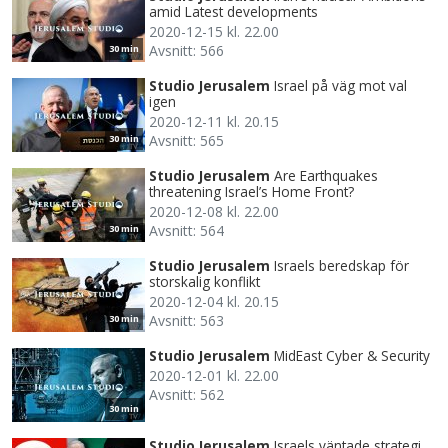
amid Latest developments
2020-12-15 kl. 22.00
Avsnitt: 566
30 min
Studio Jerusalem
Israel på väg mot val
igen
2020-12-11 kl. 20.15
Avsnitt: 565
30 min
Studio Jerusalem
Are Earthquakes
threatening Israel’s Home Front?
2020-12-08 kl. 22.00
Avsnitt: 564
30 min
Studio Jerusalem
Israels beredskap för
storskalig konflikt
2020-12-04 kl. 20.15
Avsnitt: 563
30 min
Studio Jerusalem
MidEast Cyber & Security
2020-12-01 kl. 22.00
Avsnitt: 562
30 min
Studio Jerusalem
Israels väntade strategi