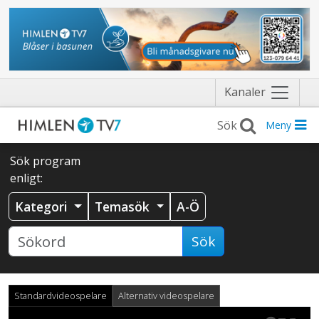
Näytä
Kanaler
valikko
Meny
Sök program
enligt:
Kategori
Temasök
A-Ö
Sök
Standardvideospelare
Alternativ videospelare