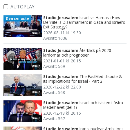
AUTOPLAY
Studio Jerusalem
Israel vs Hamas : How
Den senaste
Definite is Disarmament in Gaza and Israel's
Exit Strategy?
2026-08-11 kl. 19.30
30 min
Avsnitt: 1036
Studio Jerusalem
Återblick på 2020 -
lärdomar och prognoser
2021-01-01 kl. 20.15
Avsnitt: 569
30 min
Studio Jerusalem
The EastMed dispute &
its implications for Israel - Part 2
2020-12-22 kl. 22.00
Avsnitt: 568
30 min
Studio Jerusalem
Israel och tvisten i östra
Medelhavet (del 1)
2020-12-18 kl. 20.15
Avsnitt: 567
30 min
Studio Jerusalem
Iran's nuclear Ambitions