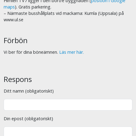
Himlen TV7 ligger i den bortre byggnaden (
position i Google
maps
). Gratis parkering.
– Närmaste busshållplats vid mackarna: Kumla (Uppsala) på
www.ul.se
Förbön
Vi ber för dina böneämnen.
Läs mer här.
Respons
Ditt namn (obligatoriskt)
Din epost (obligatoriskt)