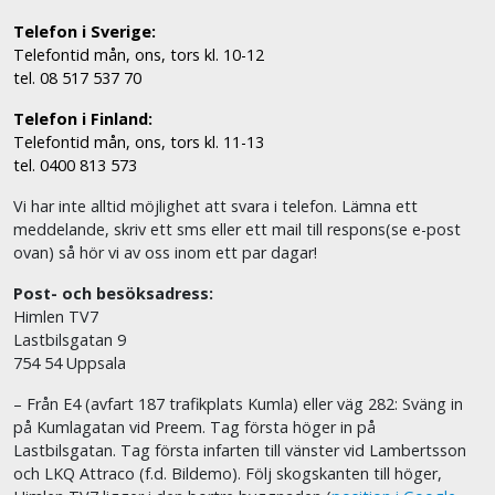
Telefon i Sverige:
Telefontid mån, ons, tors kl. 10-12
tel. 08 517 537 70
Telefon i Finland:
Telefontid mån, ons, tors kl. 11-13
tel. 0400 813 573
Vi har inte alltid möjlighet att svara i telefon. Lämna ett
meddelande, skriv ett sms eller ett mail till respons(se e-post
ovan) så hör vi av oss inom ett par dagar!
Post- och besöksadress:
Himlen TV7
Lastbilsgatan 9
754 54 Uppsala
– Från E4 (avfart 187 trafikplats Kumla) eller väg 282: Sväng in
på Kumlagatan vid Preem. Tag första höger in på
Lastbilsgatan. Tag första infarten till vänster vid Lambertsson
och LKQ Attraco (f.d. Bildemo). Följ skogskanten till höger,