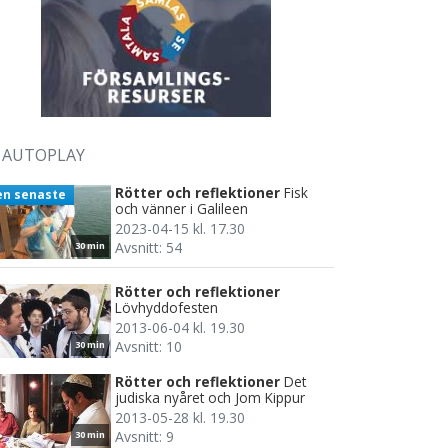
AUTOPLAY
Rötter och reflektioner
Fisk
en senaste
och vänner i Galileen
2023-04-15 kl. 17.30
Avsnitt: 54
30 min
Rötter och reflektioner
Lövhyddofesten
2013-06-04 kl. 19.30
Avsnitt: 10
30 min
Rötter och reflektioner
Det
judiska nyåret och Jom Kippur
2013-05-28 kl. 19.30
Avsnitt: 9
30 min