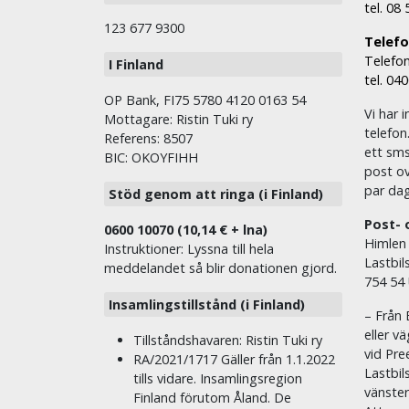
tel. 08
123 677 9300
Telefon
Telefon
I Finland
tel. 04
OP Bank, FI75 5780 4120 0163 54
Vi har i
Mottagare: Ristin Tuki ry
telefon
Referens: 8507
ett sms 
BIC: OKOYFIHH
post ov
par dag
Stöd genom att ringa (i Finland)
Post- 
0600 10070 (10,14 € + lna)
Himlen
Instruktioner: Lyssna till hela
Lastbil
meddelandet så blir donationen gjord.
754 54
Insamlingstillstånd (i Finland)
– Från 
eller v
Tillståndshavaren: Ristin Tuki ry
vid Pre
RA/2021/1717 Gäller från 1.1.2022
Lastbil
tills vidare. Insamlingsregion
vänste
Finland förutom Åland. De