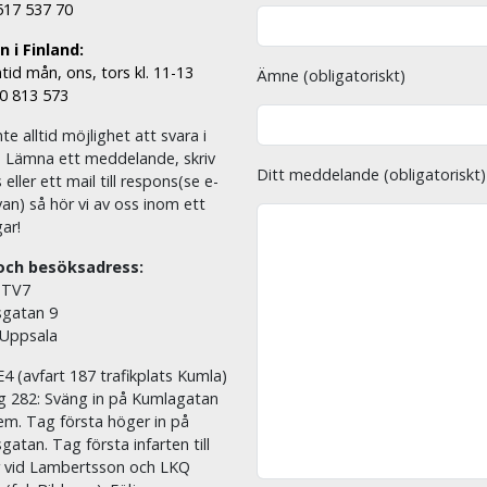
 517 537 70
 i Finland:
tid mån, ons, tors kl. 11-13
Ämne (obligatoriskt)
00 813 573
nte alltid möjlighet att svara i
. Lämna ett meddelande, skriv
Ditt meddelande (obligatoriskt)
eller ett mail till respons(se e-
an) så hör vi av oss inom ett
ar!
och besöksadress:
 TV7
sgatan 9
 Uppsala
E4 (avfart 187 trafikplats Kumla)
äg 282: Sväng in på Kumlagatan
em. Tag första höger in på
sgatan. Tag första infarten till
r vid Lambertsson och LKQ