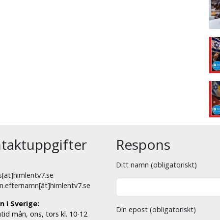
taktuppgifter
Respons
Ditt namn (obligatoriskt)
[ät]himlentv7.se
n.efternamn[ät]himlentv7.se
n i Sverige:
Din epost (obligatoriskt)
tid mån, ons, tors kl. 10-12