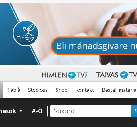
Tablå
Stöd oss
Shop
Kontakt
Beställ materia
masök
A-Ö