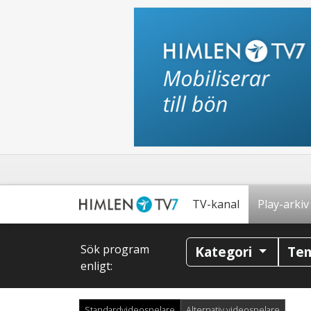
TV-kanal
Play-arkiv
Sök program
Kategori
Te
enligt:
Standardvideospelare
Alternativ videospelare