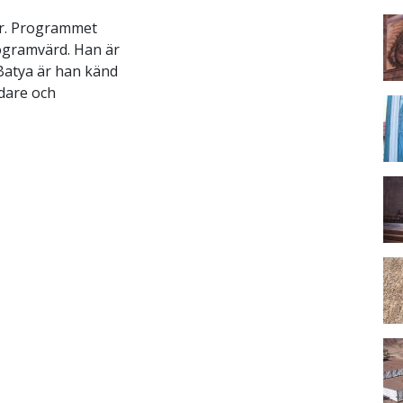
tur. Programmet
ogramvärd. Han är
 Batya är han känd
dare och