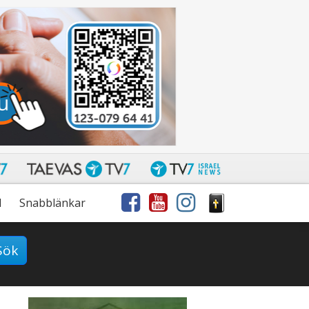
l
Snabblänkar
Sök