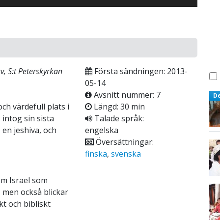
v, S:t Peterskyrkan
Första sändningen: 2013-
05-14
Avsnitt nummer: 7
D
ch värdefull plats i
Längd: 30 min
intog sin sista
Talade språk:
 en jeshiva, och
engelska
Översättningar:
finska
,
svenska
 om Israel som
u, men också blickar
kt och bibliskt