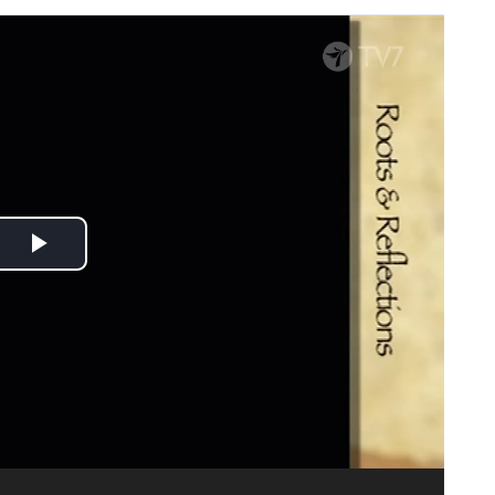
Spela
upp
video