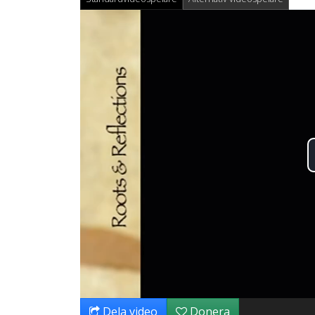
Dela video
Donera