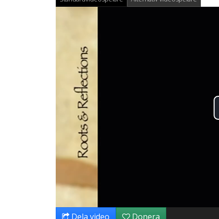
Dela video
Donera