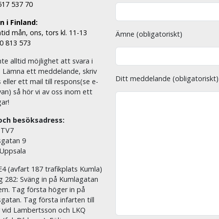
 517 537 70
 i Finland:
tid mån, ons, tors kl. 11-13
Ämne (obligatoriskt)
00 813 573
nte alltid möjlighet att svara i
. Lämna ett meddelande, skriv
Ditt meddelande (obligatoriskt)
eller ett mail till respons(se e-
an) så hör vi av oss inom ett
ar!
och besöksadress:
 TV7
sgatan 9
 Uppsala
E4 (avfart 187 trafikplats Kumla)
äg 282: Sväng in på Kumlagatan
em. Tag första höger in på
sgatan. Tag första infarten till
r vid Lambertsson och LKQ