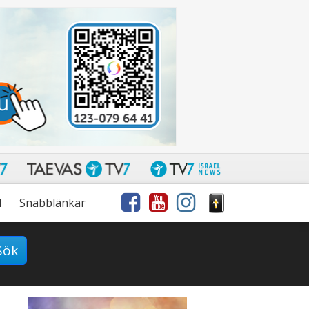
l
Snabblänkar
Sök