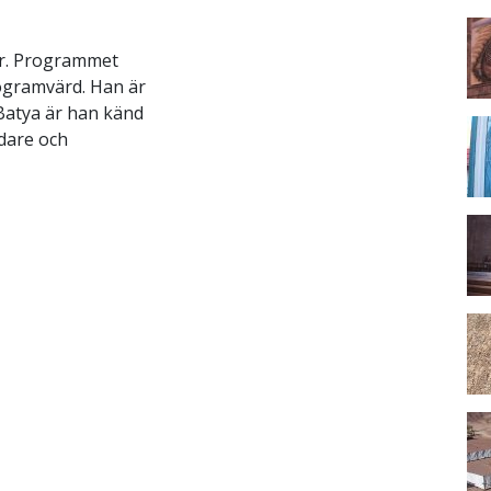
tur. Programmet
ogramvärd. Han är
 Batya är han känd
dare och