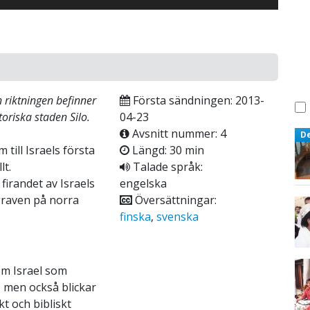
 riktningen befinner
Första sändningen: 2013-
toriska staden Silo.
04-23
Avsnitt nummer: 4
D
till Israels första
Längd: 30 min
lt.
Talade språk:
firandet av Israels
engelska
graven på norra
Översättningar:
finska
,
svenska
 om Israel som
u, men också blickar
kt och bibliskt