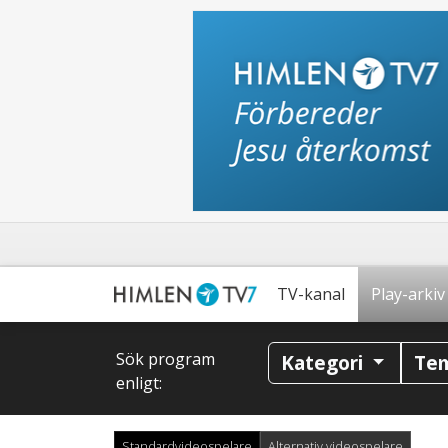
TV-kanal
Play-arkiv
Sök program
Kategori
Te
enligt:
Standardvideospelare
Alternativ videospelare