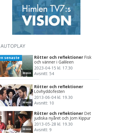
AUTOPLAY
Rötter och reflektioner
Fisk
en senaste
och vänner i Galileen
2023-04-15 kl. 17.30
Avsnitt: 54
30 min
Rötter och reflektioner
Lövhyddofesten
2013-06-04 kl. 19.30
Avsnitt: 10
30 min
Rötter och reflektioner
Det
judiska nyåret och Jom Kippur
2013-05-28 kl. 19.30
Avsnitt: 9
30 min