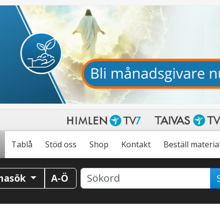
Tablå
Stöd oss
Shop
Kontakt
Beställ materia
masök
A-Ö