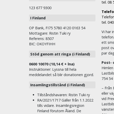
tel. 08
123 677 9300
Telefon
Telefon
I Finland
tel. 04
OP Bank, FI75 5780 4120 0163 54
Vi har i
Mottagare: Ristin Tuki ry
telefon
Referens: 8507
ett sms 
BIC: OKOYFIHH
post ov
par dag
Stöd genom att ringa (i Finland)
Post- 
0600 10070 (10,14 € + lna)
Himlen
Instruktioner: Lyssna till hela
Lastbil
meddelandet så blir donationen gjord.
754 54
Insamlingstillstånd (i Finland)
– Från 
eller v
Tillståndshavaren: Ristin Tuki ry
vid Pre
RA/2021/1717 Gäller från 1.1.2022
Lastbil
tills vidare. Insamlingsregion
vänste
Finland förutom Åland. De