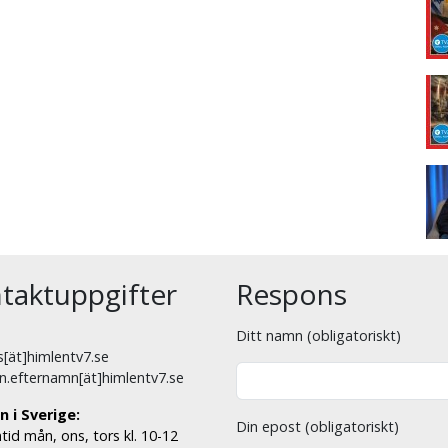
taktuppgifter
Respons
Ditt namn (obligatoriskt)
[ät]himlentv7.se
n.efternamn[ät]himlentv7.se
n i Sverige:
Din epost (obligatoriskt)
tid mån, ons, tors kl. 10-12