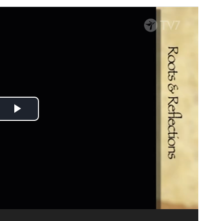
Spela
upp
video