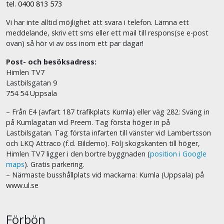
tel. 0400 813 573
Vi har inte alltid möjlighet att svara i telefon. Lämna ett
meddelande, skriv ett sms eller ett mail till respons(se e-post
ovan) så hör vi av oss inom ett par dagar!
Post- och besöksadress:
Himlen TV7
Lastbilsgatan 9
754 54 Uppsala
– Från E4 (avfart 187 trafikplats Kumla) eller väg 282: Sväng in
på Kumlagatan vid Preem. Tag första höger in på
Lastbilsgatan. Tag första infarten till vänster vid Lambertsson
och LKQ Attraco (f.d. Bildemo). Följ skogskanten till höger,
Himlen TV7 ligger i den bortre byggnaden (
position i Google
maps
). Gratis parkering.
– Närmaste busshållplats vid mackarna: Kumla (Uppsala) på
www.ul.se
Förbön