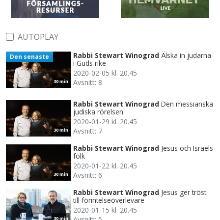
AUTOPLAY
Rabbi Stewart Winograd
Älska in judarna
Den senaste
i Guds rike
2020-02-05 kl. 20.45
Avsnitt: 8
30 min
Rabbi Stewart Winograd
Den messianska
judiska rörelsen
2020-01-29 kl. 20.45
Avsnitt: 7
30 min
Rabbi Stewart Winograd
Jesus och Israels
folk
2020-01-22 kl. 20.45
Avsnitt: 6
30 min
Rabbi Stewart Winograd
Jesus ger tröst
till förintelseöverlevare
2020-01-15 kl. 20.45
Avsnitt: 5
30 min