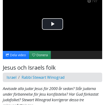
Spela
upp
video
Dela video
Donera
Jesus och Israels folk
Israel
Rabbi Stewart Winograd
Avvisade alla judar Jesus för 2000 år sedan? Står judarna
under förbannelse för Jesu korsfästelse? Har Gud förkastat
judafolket? Stewart Winograd korrigerar dessa tre