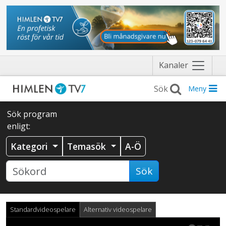
Näytä
Kanaler
valikko
Meny
Sök program
enligt:
Kategori
Temasök
A-Ö
Sök
Standardvideospelare
Alternativ videospelare