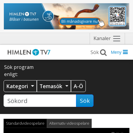
Näytä
Kanaler
valikko
Meny
Sök program
enligt:
Kategori
Temasök
A-Ö
Sök
Standardvideospelare
Alternativ videospelare