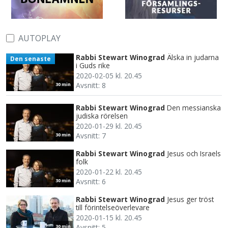
AUTOPLAY
Rabbi Stewart Winograd
Älska in judarna
Den senaste
i Guds rike
2020-02-05 kl. 20.45
Avsnitt: 8
30 min
Rabbi Stewart Winograd
Den messianska
judiska rörelsen
2020-01-29 kl. 20.45
Avsnitt: 7
30 min
Rabbi Stewart Winograd
Jesus och Israels
folk
2020-01-22 kl. 20.45
Avsnitt: 6
30 min
Rabbi Stewart Winograd
Jesus ger tröst
till förintelseöverlevare
2020-01-15 kl. 20.45
Avsnitt: 5
30 min