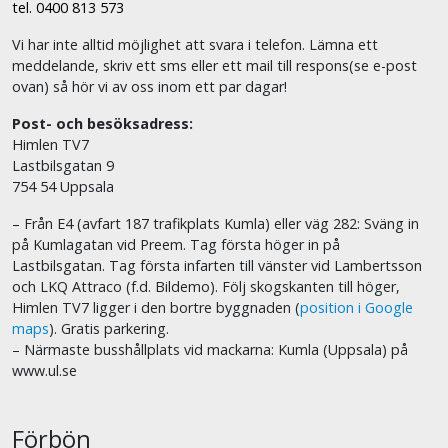
tel. 0400 813 573
Vi har inte alltid möjlighet att svara i telefon. Lämna ett
meddelande, skriv ett sms eller ett mail till respons(se e-post
ovan) så hör vi av oss inom ett par dagar!
Post- och besöksadress:
Himlen TV7
Lastbilsgatan 9
754 54 Uppsala
– Från E4 (avfart 187 trafikplats Kumla) eller väg 282: Sväng in
på Kumlagatan vid Preem. Tag första höger in på
Lastbilsgatan. Tag första infarten till vänster vid Lambertsson
och LKQ Attraco (f.d. Bildemo). Följ skogskanten till höger,
Himlen TV7 ligger i den bortre byggnaden (
position i Google
maps
). Gratis parkering.
– Närmaste busshållplats vid mackarna: Kumla (Uppsala) på
www.ul.se
Förbön